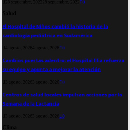
28 septiembre, 2022
28 septiembre, 2022
0
Salud
El Hospital de Niños cambió la historia de la
cardiología pediátrica en Sudamérica
4 agosto, 2026
4 agosto, 2026
0
Cambios puertas adentro: el Hospital Illia refuerza
su equipo y apunta a mejorar la atención
3 agosto, 2026
3 agosto, 2026
0
Centros de salud locales impulsan acciones por la
Semana de la Lactancia
3 agosto, 2026
3 agosto, 2026
0
Clima