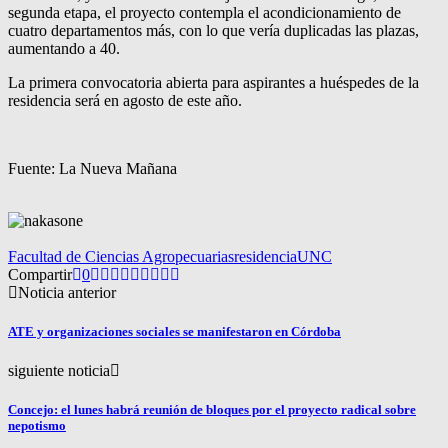
segunda etapa, el proyecto contempla el acondicionamiento de
cuatro departamentos más, con lo que vería duplicadas las plazas,
aumentando a 40.
La primera convocatoria abierta para aspirantes a huéspedes de la
residencia será en agosto de este año.
Fuente: La Nueva Mañana
Facultad de Ciencias Agropecuarias
residencia
UNC
Compartir
0
Noticia anterior
ATE y organizaciones sociales se manifestaron en Córdoba
siguiente noticia
Concejo: el lunes habrá reunión de bloques por el proyecto radical sobre
nepotismo