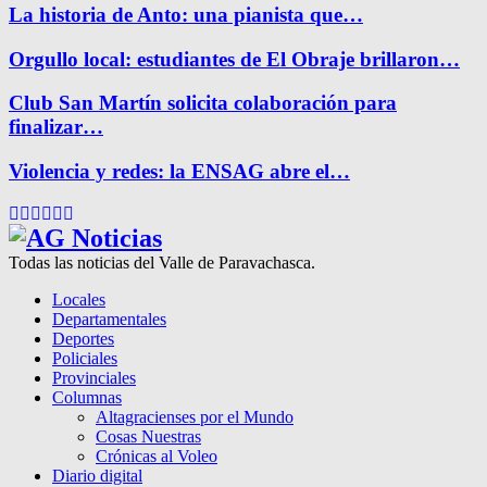
La historia de Anto: una pianista que…
Orgullo local: estudiantes de El Obraje brillaron…
Club San Martín solicita colaboración para
finalizar…
Violencia y redes: la ENSAG abre el…
Facebook
Twitter
Instagram
Pinterest
Google
Youtube
Todas las noticias del Valle de Paravachasca.
Locales
Departamentales
Deportes
Policiales
Provinciales
Columnas
Altagracienses por el Mundo
Cosas Nuestras
Crónicas al Voleo
Diario digital