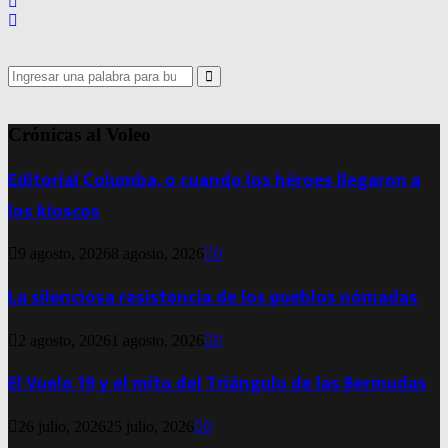
Search
for:
Search
Crónicas al Voleo
Editorial Columba, o cuando los héroes llegaron a
los kioscos
9 agosto, 2026
8 agosto, 2026
0
La silenciosa resistencia de los pueblos nómadas
2 agosto, 2026
1 agosto, 2026
0
El Vuelo 19 y el mito del Triángulo de las Bermudas
26 julio, 2026
25 julio, 2026
0