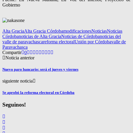
Gobierno
Alta Gracia
Alta Gracia Córdoba
modificaciones
Noticias
Noticias
Córdoba
noticias de Alta Gracia
Noticias de Córdoba
noticias del
valle de paravachasca
reforma electoral
Unión por Córdoba
valle de
Paravachasca
Compartir
0
Noticia anterior
Nuevo paro bancario: será el jueves y viernes
siguiente noticia
Se aprobó la reforma electoral en Córdoba
Seguinos!