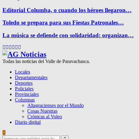
Editorial Columba, o cuando los héroes llegaron…
Toledo se prepara para sus Fiestas Patronales…
La música se defiende con solidaridad: organizan…
Facebook
Twitter
Instagram
Pinterest
Google
Youtube
Todas las noticias del Valle de Paravachasca.
Locales
Departamentales
Deportes
Policiales
Provinciales
Columnas
Altagracienses por el Mundo
Cosas Nuestras
Crónicas al Voleo
Diario digital
Search