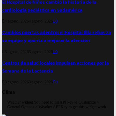
El Hospital de Niños cambió la historia de la
cardiología pediátrica en Sudamérica
4 agosto, 2026
4 agosto, 2026
0
Cambios puertas adentro: el Hospital Illia refuerza
su equipo y apunta a mejorar la atención
3 agosto, 2026
3 agosto, 2026
0
Centros de salud locales impulsan acciones por la
Semana de la Lactancia
3 agosto, 2026
3 agosto, 2026
0
Clima
Weather widget
You need to fill API key to Customize >
General Options > Weather API Key to get this widget work.