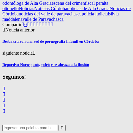
odontóloga de Alta Gracia
escena del crimen
fiscal peralta
ottonello
Noticias
Noticias Córdoba
noticias de Alta Gracia
Noticias de
Córdoba
noticias del valle de paravachasca
policia judicial
silvia
maddalena
valle de Paravachasca
Compartir
0
Noticia anterior
Desbarataron una red de pornografía infantil en Córdoba
siguiente noticia
Deportivo Norte ganó, goleó y se abraza a la ilusión
Seguinos!
Search
for:
Search