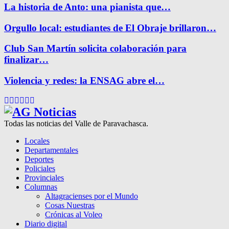
La historia de Anto: una pianista que…
Orgullo local: estudiantes de El Obraje brillaron…
Club San Martín solicita colaboración para
finalizar…
Violencia y redes: la ENSAG abre el…
Facebook
Twitter
Instagram
Pinterest
Google
Youtube
Todas las noticias del Valle de Paravachasca.
Locales
Departamentales
Deportes
Policiales
Provinciales
Columnas
Altagracienses por el Mundo
Cosas Nuestras
Crónicas al Voleo
Diario digital