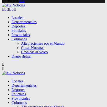
Hecho por
lma
Facebook
Twitter
Instagram
Pinterest
Google
Youtube
Locales
Departamentales
Deportes
Policiales
Provinciales
Columnas
Altagracienses por el Mundo
Cosas Nuestras
Crónicas al Voleo
Diario digital
Locales
Departamentales
Deportes
Policiales
Provinciales
Columnas
Altagracienses por el Mundo