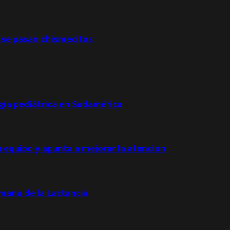
 se pasan chismecitos
ogía pediátrica en Sudamérica
u equipo y apunta a mejorar la atención
emana de la Lactancia