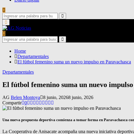
Search
for:
Search
Primary
Menu
Search
for:
Search
Home
Departamentales
El fútbol femenino suma un nuevo impulso en Paravachasca
Departamentales
El fútbol femenino suma un nuevo impulso
AG
Belen Montoya
8 junio, 2026
8 junio, 2026
Compartir
0
Una nueva propuesta deportiva comienza a tomar forma en Paravachasca con el
La Cooperativa de Anisacate acompaña una nueva iniciativa deportiva 