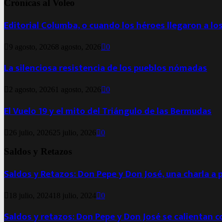
Crónicas al Voleo
Editorial Columba, o cuando los héroes llegaron a lo
9 agosto, 2026
8 agosto, 2026
0
La silenciosa resistencia de los pueblos nómadas
2 agosto, 2026
1 agosto, 2026
0
El Vuelo 19 y el mito del Triángulo de las Bermudas
26 julio, 2026
25 julio, 2026
0
Saldos y Retazos
Saldos y Retazos: Don Pepe y Don José, una charla a 
18 julio, 2024
18 julio, 2024
0
Saldos y retazos: Don Pepe y Don José se calientan 