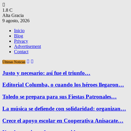
1.8
C
Alta Gracia
9 agosto, 2026
Inicio
Blog
Privacy
Advertisement
Contact
Últimas Noticias
Justo y necesario: así fue el triunfo…
Editorial Columba, o cuando los héroes llegaron…
Toledo se prepara para sus Fiestas Patronales…
La música se defiende con solidaridad: organizan…
Crece el apoyo escolar en Cooperativa Anisacate…