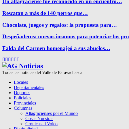
Un altagraciense fue reconocido en un encuentro…
Rescatan a más de 140 perros que…
Chocolate, juegos y regalos: la propuesta para…
Despeñaderos: nuevos insumos para potenciar los pr
Falda del Carmen homenajeó a sus abuelos…
Facebook
Twitter
Instagram
Pinterest
Google
Youtube
Todas las noticias del Valle de Paravachasca.
Locales
Departamentales
Deportes
Policiales
Provinciales
Columnas
Altagracienses por el Mundo
Cosas Nuestras
Crónicas al Voleo
Diario digital