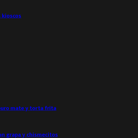
s kioscos
puro mate y torta frita
con grapa y chismecitos