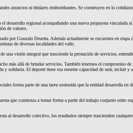
ndes anuncios ni titulares rimbombantes. Se construyen en lo cotidian
 el desarrollo regional acompañando una nueva propuesta vinculada al 
ión de valores.
ado por Gonzalo Druetta. Además actualmente se encuentra en etapa de pl
tistas de diversas localidades del valle.
de una visión integral que trasciende la prestación de servicios, enten
ho más allá de brindar servicios. También tenemos el compromiso de a
 y solidaria. El deporte tiene esa enorme capacidad de unir, incluir y 
iales forma parte de una tarea sostenida que la entidad desarrolla en d
uesta que comienza a tomar forma a partir del trabajo conjunto entre or
a al desarrollo colectivo, los resultados siempre trascienden cualquie