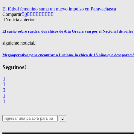
El fútbol femenino suma un nuevo impulso en Paravachasca
Compartir
0
Noticia anterior
El sueño sobre ruedas: dos chicos de Alta Gracia van por el Nacional de roller
siguiente noticia
Megaoperativo para encontrar a Luciana, la chica de 15 años que desapareci
Seguinos!
Search
for:
Search