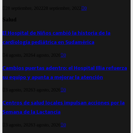
28 septiembre, 2022
28 septiembre, 2022
0
Salud
El Hospital de Niños cambió la historia de la
cardiología pediátrica en Sudamérica
4 agosto, 2026
4 agosto, 2026
0
Cambios puertas adentro: el Hospital Illia refuerza
su equipo y apunta a mejorar la atención
3 agosto, 2026
3 agosto, 2026
0
Centros de salud locales impulsan acciones por la
Semana de la Lactancia
3 agosto, 2026
3 agosto, 2026
0