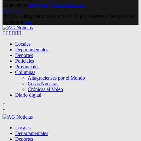
Contactanos
info@altagracianoticias.com
Facebook
Twitter
Instagram
Pinterest
Google
Youtube
@2019 - altagracianoticias.com. All Right Reserved. Designed and
Hecho por
lma
Facebook
Twitter
Instagram
Pinterest
Google
Youtube
Locales
Departamentales
Deportes
Policiales
Provinciales
Columnas
Altagracienses por el Mundo
Cosas Nuestras
Crónicas al Voleo
Diario digital
Locales
Departamentales
Deportes