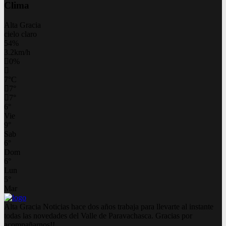
Clima
Alta Gracia
cielo claro
54%
3.2km/h
0%
7
°
C
7
°
7
°
6
°
Vie
9
°
Sab
6
°
Dom
6
°
Lun
5
°
Mar
Alta Gracia Noticias hace dos años trabaja para llevarte al instante
todas las novedades del Valle de Paravachasca. Gracias por
acompañarnos!!