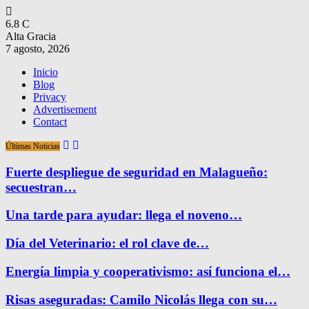
6.8
C
Alta Gracia
7 agosto, 2026
Inicio
Blog
Privacy
Advertisement
Contact
Últimas Noticias
Fuerte despliegue de seguridad en Malagueño:
secuestran…
Una tarde para ayudar: llega el noveno…
Día del Veterinario: el rol clave de…
Energía limpia y cooperativismo: así funciona el…
Risas aseguradas: Camilo Nicolás llega con su…