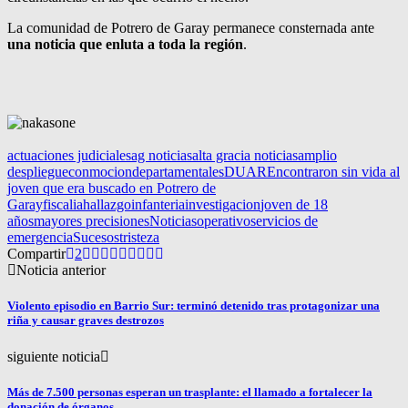
La comunidad de Potrero de Garay permanece consternada ante
una noticia que enluta a toda la región
.
actuaciones judiciales
ag noticias
alta gracia noticias
amplio
despliegue
conmocion
departamentales
DUAR
Encontraron sin vida al
joven que era buscado en Potrero de
Garay
fiscalia
hallazgo
infanteria
investigacion
joven de 18
años
mayores precisiones
Noticias
operativo
servicios de
emergencia
Sucesos
tristeza
Compartir
2
Noticia anterior
Violento episodio en Barrio Sur: terminó detenido tras protagonizar una
riña y causar graves destrozos
siguiente noticia
Más de 7.500 personas esperan un trasplante: el llamado a fortalecer la
donación de órganos