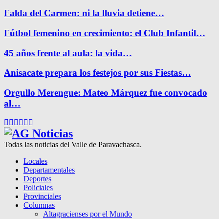
Falda del Carmen: ni la lluvia detiene…
Fútbol femenino en crecimiento: el Club Infantil…
45 años frente al aula: la vida…
Anisacate prepara los festejos por sus Fiestas…
Orgullo Merengue: Mateo Márquez fue convocado
al…
Facebook
Twitter
Instagram
Pinterest
Google
Youtube
Todas las noticias del Valle de Paravachasca.
Locales
Departamentales
Deportes
Policiales
Provinciales
Columnas
Altagracienses por el Mundo