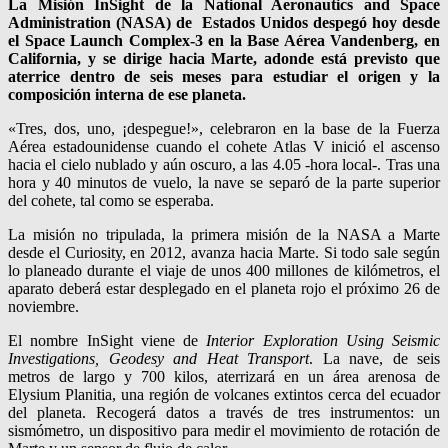
La Misión InSight de la National Aeronautics and Space
Administration (NASA) de Estados Unidos despegó hoy desde
el Space Launch Complex-3 en la Base Aérea Vandenberg, en
California, y se dirige hacia Marte, adonde está previsto que
aterrice dentro de seis meses para estudiar el origen y la
composición interna de ese planeta.
«Tres, dos, uno, ¡despegue!», celebraron en la base de la Fuerza
Aérea estadounidense cuando el cohete Atlas V inició el ascenso
hacia el cielo nublado y aún oscuro, a las 4.05 -hora local-. Tras una
hora y 40 minutos de vuelo, la nave se separó de la parte superior
del cohete, tal como se esperaba.
La misión no tripulada, la primera misión de la NASA a Marte
desde el Curiosity, en 2012, avanza hacia Marte. Si todo sale según
lo planeado durante el viaje de unos 400 millones de kilómetros, el
aparato deberá estar desplegado en el planeta rojo el próximo 26 de
noviembre.
El nombre InSight viene de
Interior Exploration Using Seismic
Investigations, Geodesy and Heat Transport
. La nave, de seis
metros de largo y 700 kilos, aterrizará en un área arenosa de
Elysium Planitia, una región de volcanes extintos cerca del ecuador
del planeta. Recogerá datos a través de tres instrumentos: un
sismómetro, un dispositivo para medir el movimiento de rotación de