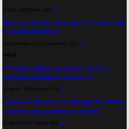
9 julio, 2023
9 julio, 2023
0
Saldos y retazos: Don Pepe y Don José toman mate
y se pasan chismecitos
28 septiembre, 2022
28 septiembre, 2022
0
Salud
El Hospital de Niños cambió la historia de la
cardiología pediátrica en Sudamérica
4 agosto, 2026
4 agosto, 2026
0
Cambios puertas adentro: el Hospital Illia refuerza
su equipo y apunta a mejorar la atención
3 agosto, 2026
3 agosto, 2026
0