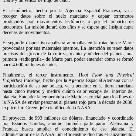
Marte y un sensor de flujo de calor.
El sismómetro, hecho por la Agencia Espacial Francesa, va a
recoger datos sobre el suelo marciano y captar terremotos
producidos por movimientos tectónicos o por el impacto de
meteoritos. La misión durará dos años y se espera que Insight capte
decenas de movimientos.
El segundo dispositivo analizará anomalías en la rotación de Marte
provocadas por sus materiales internos. La intención es tener datos
precisos del grosor de la corteza, manto y núcleo del planeta, una
primera «radiografía» de Marte para poder entender cómo se formó
hace 4.600 millones de años.
Finalmente, el tercer instrumento,
Heat Flow and Physical
Properties Package
, hecho por la Agencia Espacial Alemana con la
participación de su par polaca, va a penetrar en la tierra marciana
hasta cinco metros y medirá cuánto calor escapa del interior del
planeta. Entender la temperatura de Marte es crucial para los fines de
la NASA de enviar personas al planeta rojo para la década de 2030,
explicó Jim Green, jefe científico de la NASA.
El proyecto, de 993 millones de dólares, financiado y coordinado
por Estados Unidos, aunque también participaron Alemania y
Francia, busca ampliar el conocimiento de ese planeta. El
administrador de la NASA Jim Bridenstine dijo tras el lanzamiento: