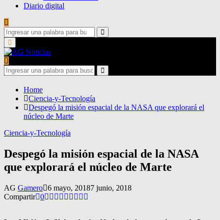
Diario digital
Search
for:
Search
Primary
Menu
Search
for:
Search
Home
Ciencia-y-Tecnología
Despegó la misión espacial de la NASA que explorará el
núcleo de Marte
Ciencia-y-Tecnología
Despegó la misión espacial de la NASA
que explorará el núcleo de Marte
AG
Gamero
6 mayo, 2018
7 junio, 2018
Compartir
0