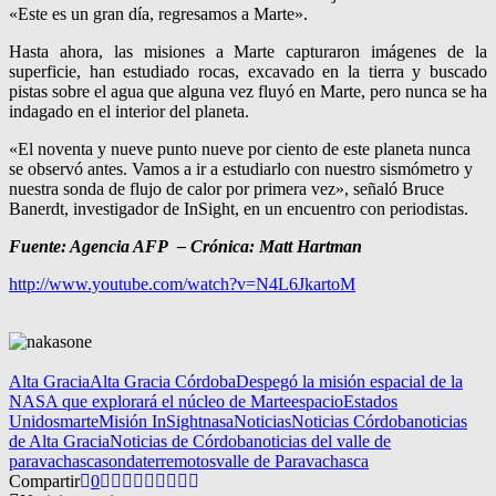
«Este es un gran día, regresamos a Marte».
Hasta ahora, las misiones a Marte capturaron imágenes de la
superficie, han estudiado rocas, excavado en la tierra y buscado
pistas sobre el agua que alguna vez fluyó en Marte, pero nunca se ha
indagado en el interior del planeta.
«El noventa y nueve punto nueve por ciento de este planeta nunca
se observó antes. Vamos a ir a estudiarlo con nuestro sismómetro y
nuestra sonda de flujo de calor por primera vez», señaló Bruce
Banerdt, investigador de InSight, en un encuentro con periodistas.
Fuente: Agencia AFP – Crónica: Matt Hartman
http://www.youtube.com/watch?v=N4L6JkartoM
Alta Gracia
Alta Gracia Córdoba
Despegó la misión espacial de la
NASA que explorará el núcleo de Marte
espacio
Estados
Unidos
marte
Misión InSight
nasa
Noticias
Noticias Córdoba
noticias
de Alta Gracia
Noticias de Córdoba
noticias del valle de
paravachasca
sonda
terremotos
valle de Paravachasca
Compartir
0