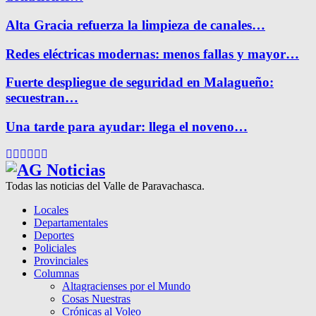
Alta Gracia refuerza la limpieza de canales…
Redes eléctricas modernas: menos fallas y mayor…
Fuerte despliegue de seguridad en Malagueño:
secuestran…
Una tarde para ayudar: llega el noveno…
Facebook
Twitter
Instagram
Pinterest
Google
Youtube
Todas las noticias del Valle de Paravachasca.
Locales
Departamentales
Deportes
Policiales
Provinciales
Columnas
Altagracienses por el Mundo
Cosas Nuestras
Crónicas al Voleo