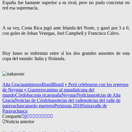
España fue bastante superior a su rival, pero no pudo concretar en
red esa supremacía.
A su vez, Costa Rica jugó ante Irlanda del Norte, y ganó por 3 a 0,
con goles de Johan Venegas, Joel Campbell y Francisco Calvo.
Hoy lunes se enfrentan entre sí los dos grandes ausentes de esta
copa del mundo: Italia y Holanda.
Alta Gracia
amistosos
Brasil
Brasil y Perú celebraron con los regresos
de Neymar y Guerrero
camino al mundial
copa del
mundo
Córdoba
costa rica
españa
Neymar
Noticias
noticias de Alta
Gracia
Noticias de Córdoba
noticias del valle
noticias del valle de
paravachasca
paolo guerrero
Perú
rusia 2018
Suiza
valle de
Paravachasca
Compartir
0
Noticia anterior