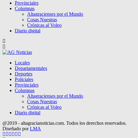
Provinciales
Columnas
Altagracienses por el Mundo
Cosas Nuestras
Crónicas al Voleo
Diario digital
Locales
Departamentales
Deportes
Policiales
Provinciales
Columnas
Altagracienses por el Mundo
Cosas Nuestras
Crónicas al Voleo
Diario digital
@2019 - altagracianoticias.com. Todos los derechos reservados.
Diseñado por
LMA
Facebook
Twitter
Instagram
Pinterest
Google
Youtube