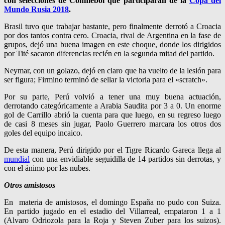
con selecciones de Conmebol que participarán de la
Copa del
Mundo Rusia 2018
.
Brasil tuvo que trabajar bastante, pero finalmente derrotó a Croacia
por dos tantos contra cero. Croacia, rival de Argentina en la fase de
grupos, dejó una buena imagen en este choque, donde los dirigidos
por Tité sacaron diferencias recién en la segunda mitad del partido.
Neymar, con un golazo, dejó en claro que ha vuelto de la lesión para
ser figura; Firmino terminó de sellar la victoria para el «scratch».
Por su parte, Perú volvió a tener una muy buena actuación,
derrotando categóricamente a Arabia Saudita por 3 a 0. Un enorme
gol de Carrillo abrió la cuenta para que luego, en su regreso luego
de casi 8 meses sin jugar, Paolo Guerrero marcara los otros dos
goles del equipo incaico.
De esta manera, Perú dirigido por el Tigre Ricardo Gareca llega al
mundial
con una envidiable seguidilla de 14 partidos sin derrotas, y
con el ánimo por las nubes.
Otros amistosos
En materia de amistosos, el domingo España no pudo con Suiza.
En partido jugado en el estadio del Villarreal, empataron 1 a 1
(Alvaro Odriozola para la Roja y Steven Zuber para los suizos).