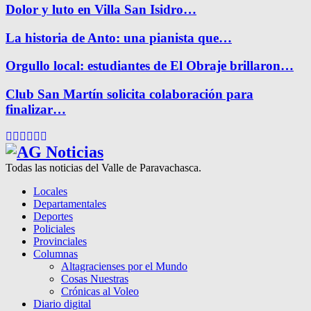
Dolor y luto en Villa San Isidro…
La historia de Anto: una pianista que…
Orgullo local: estudiantes de El Obraje brillaron…
Club San Martín solicita colaboración para
finalizar…
Facebook
Twitter
Instagram
Pinterest
Google
Youtube
Todas las noticias del Valle de Paravachasca.
Locales
Departamentales
Deportes
Policiales
Provinciales
Columnas
Altagracienses por el Mundo
Cosas Nuestras
Crónicas al Voleo
Diario digital