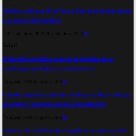
Saldos y retazos: Don Pepe y Don José toman mate
y se pasan chismecitos
28 septiembre, 2022
28 septiembre, 2022
0
Salud
El Hospital de Niños cambió la historia de la
cardiología pediátrica en Sudamérica
4 agosto, 2026
4 agosto, 2026
0
Cambios puertas adentro: el Hospital Illia refuerza
su equipo y apunta a mejorar la atención
3 agosto, 2026
3 agosto, 2026
0
Centros de salud locales impulsan acciones por la