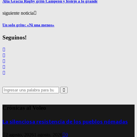
Alta Gracia Rugby gritó Campeón y festejó a lo grande
siguiente noticia
Un solo grito: «Ni una menos»
Seguinos!
Search
for:
Search
Crónicas al Voleo
La silenciosa resistencia de los pueblos nómadas
2 agosto, 2026
1 agosto, 2026
0