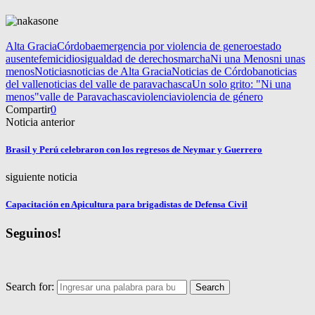
Alta Gracia
Córdoba
emergencia por violencia de genero
estado
ausente
femicidios
igualdad de derechos
marcha
Ni una Menos
ni unas
menos
Noticias
noticias de Alta Gracia
Noticias de Córdoba
noticias
del valle
noticias del valle de paravachasca
Un solo grito: "Ni una
menos"
valle de Paravachasca
violencia
violencia de género
Compartir
0
Noticia anterior
Brasil y Perú celebraron con los regresos de Neymar y Guerrero
siguiente noticia
Capacitación en Apicultura para brigadistas de Defensa Civil
Seguinos!
Search for:
Search