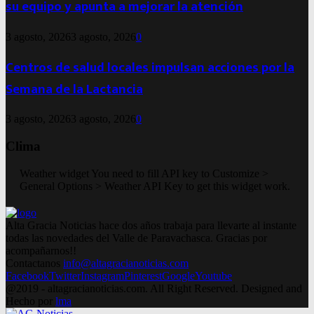
su equipo y apunta a mejorar la atención
3 agosto, 2026
3 agosto, 2026
0
Centros de salud locales impulsan acciones por la
Semana de la Lactancia
3 agosto, 2026
3 agosto, 2026
0
Clima
Weather widget
You need to fill API key to Customize >
General Options > Weather API Key to get this widget work.
Alta Gracia Noticias hace dos años trabaja para llevarte al instante
todas las novedades del Valle de Paravachasca. Gracias por
acompañarnos!!
Contactanos
info@altagracianoticias.com
Facebook
Twitter
Instagram
Pinterest
Google
Youtube
@2019 - altagracianoticias.com. All Right Reserved. Designed and
Hecho por
lma