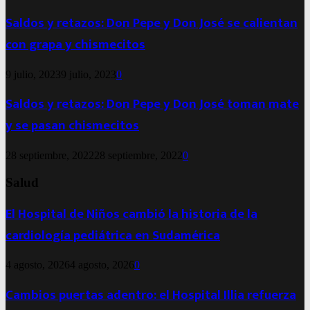
Saldos y retazos: Don Pepe y Don José se calientan
con grapa y chismecitos
9 julio, 2023
9 julio, 2023
0
Saldos y retazos: Don Pepe y Don José toman mate
y se pasan chismecitos
28 septiembre, 2022
28 septiembre, 2022
0
Salud
El Hospital de Niños cambió la historia de la
cardiología pediátrica en Sudamérica
4 agosto, 2026
4 agosto, 2026
0
Cambios puertas adentro: el Hospital Illia refuerza