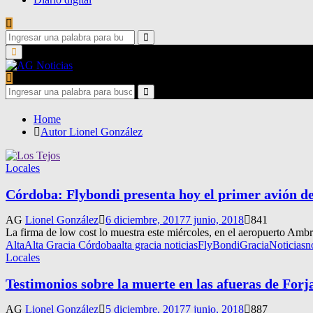
Search
for:
Search
Primary
Menu
Search
for:
Search
Home
Autor
Lionel González
Locales
Córdoba: Flybondi presenta hoy el primer avión de
AG
Lionel González
6 diciembre, 2017
7 junio, 2018
841
La firma de low cost lo muestra este miércoles, en el aeropuerto Ambr
Alta
Alta Gracia Córdoba
alta gracia noticias
FlyBondi
Gracia
Noticias
n
Locales
Testimonios sobre la muerte en las afueras de Forj
AG
Lionel González
5 diciembre, 2017
7 junio, 2018
887