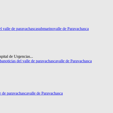
el valle de paravachasca
submarino
valle de Paravachasca
pital de Urgencias...
oba
noticias del valle de paravachasca
valle de Paravachasca
le de paravachasca
valle de Paravachasca