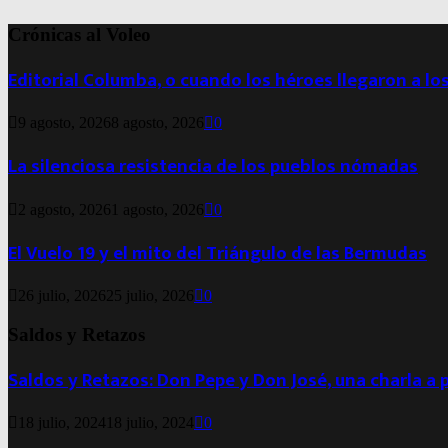
Crónicas al Voleo
Editorial Columba, o cuando los héroes llegaron a lo
9 agosto, 2026
8 agosto, 2026
0
La silenciosa resistencia de los pueblos nómadas
2 agosto, 2026
1 agosto, 2026
0
El Vuelo 19 y el mito del Triángulo de las Bermudas
26 julio, 2026
25 julio, 2026
0
Saldos y Retazos
Saldos y Retazos: Don Pepe y Don José, una charla a 
18 julio, 2024
18 julio, 2024
0