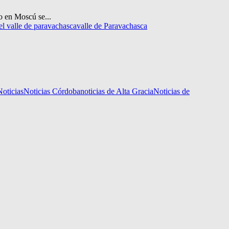
o en Moscú se...
del valle de paravachasca
valle de Paravachasca
Noticias
Noticias Córdoba
noticias de Alta Gracia
Noticias de