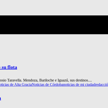
 su flota
osio Taravella. Mendoza, Bariloche e Iguazú, sus destinos....
oticias de Alta Gracia
Noticias de Córdoba
noticias de mi ciudad
redacci
a