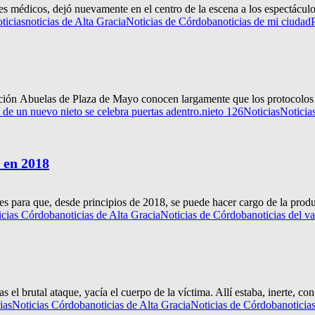
es médicos, dejó nuevamente en el centro de la escena a los espectáculo
ticias
noticias de Alta Gracia
Noticias de Córdoba
noticias de mi ciudad
ación Abuelas de Plaza de Mayo conocen largamente que los protocolos 
 de un nuevo nieto se celebra puertas adentro.
nieto 126
Noticias
Noticia
 en 2018
les para que, desde principios de 2018, se puede hacer cargo de la prod
icias Córdoba
noticias de Alta Gracia
Noticias de Córdoba
noticias del v
l brutal ataque, yacía el cuerpo de la víctima. Allí estaba, inerte, con 
ias
Noticias Córdoba
noticias de Alta Gracia
Noticias de Córdoba
noticia