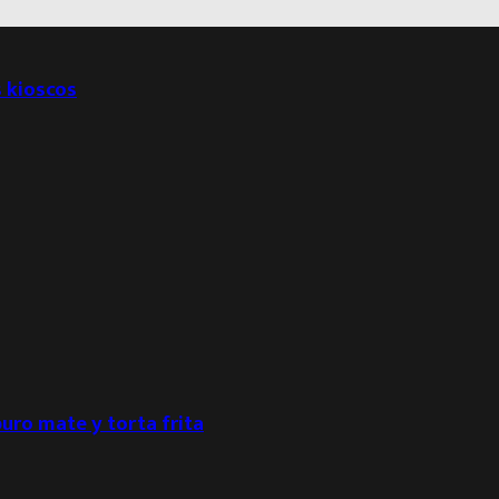
s kioscos
puro mate y torta frita