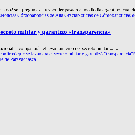
enario? son preguntas a responder pasado el mediodía argentino, cuand
s
Noticias Córdoba
noticias de Alta Gracia
Noticias de Córdoba
noticias 
ecreto militar y garantizó «transparencia»
ional "acompañará" el levantamiento del secreto militar .......
nfirmó que se levantará el secreto militar y garantizó "transparencia"
lle de Paravachasca