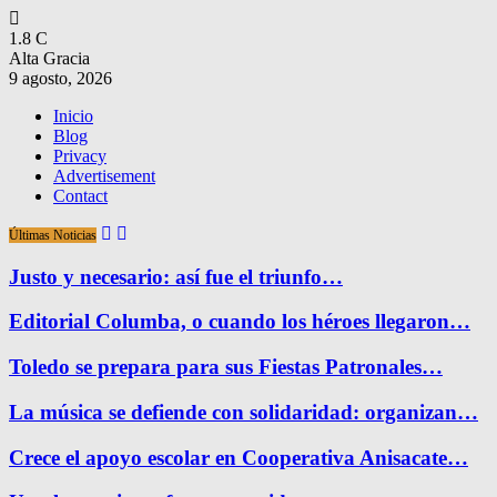
1.8
C
Alta Gracia
9 agosto, 2026
Inicio
Blog
Privacy
Advertisement
Contact
Últimas Noticias
Justo y necesario: así fue el triunfo…
Editorial Columba, o cuando los héroes llegaron…
Toledo se prepara para sus Fiestas Patronales…
La música se defiende con solidaridad: organizan…
Crece el apoyo escolar en Cooperativa Anisacate…