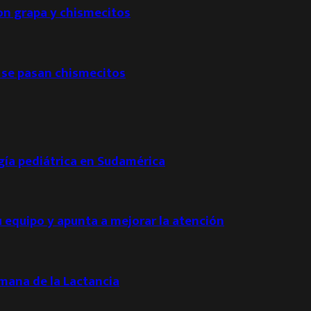
con grapa y chismecitos
 se pasan chismecitos
ogía pediátrica en Sudamérica
u equipo y apunta a mejorar la atención
emana de la Lactancia