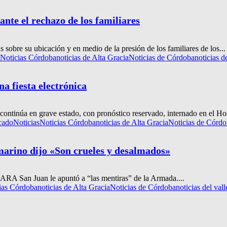
nte el rechazo de los familiares
sobre su ubicación y en medio de la presión de los familiares de los...
Noticias Córdoba
noticias de Alta Gracia
Noticias de Córdoba
noticias d
a fiesta electrónica
continúa en grave estado, con pronóstico reservado, internado en el Hos
cado
Noticias
Noticias Córdoba
noticias de Alta Gracia
Noticias de Córd
arino dijo «Son crueles y desalmados»
el ARA San Juan le apuntó a “las mentiras” de la Armada....
ias Córdoba
noticias de Alta Gracia
Noticias de Córdoba
noticias del val