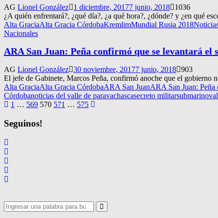
AG
Lionel González
1 diciembre, 2017
7 junio, 2018
1036
¿A quién enfrentará?, ¿qué día?, ¿a qué hora?, ¿dónde? y ¿en qué esc
Alta Gracia
Alta Gracia Córdoba
Kremlim
Mundial Rusia 2018
Noticia
Nacionales
ARA San Juan: Peña confirmó que se levantará el s
AG
Lionel González
30 noviembre, 2017
7 junio, 2018
903
El jefe de Gabinete, Marcos Peña, confirmó anoche que el gobierno nac
Alta Gracia
Alta Gracia Córdoba
ARA San Juan
ARA San Juan: Peña co
Córdoba
noticias del valle de paravachasca
secreto militar
submarino
va
Navegación
1
…
569
570
571
…
575
de
Seguinos!
entradas
Search
for:
Search