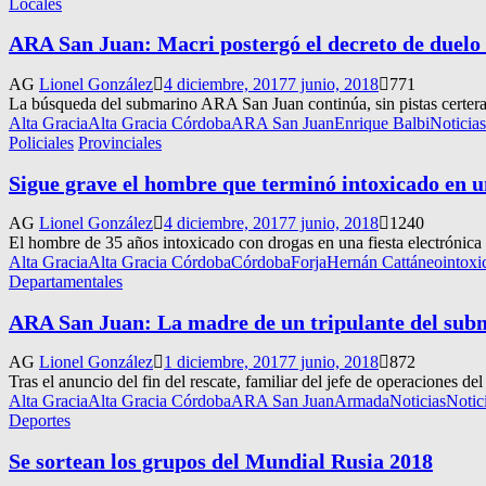
Locales
ARA San Juan: Macri postergó el decreto de duelo a
AG
Lionel González
4 diciembre, 2017
7 junio, 2018
771
La búsqueda del submarino ARA San Juan continúa, sin pistas certeras 
Alta Gracia
Alta Gracia Córdoba
ARA San Juan
Enrique Balbi
Noticias
Policiales
Provinciales
Sigue grave el hombre que terminó intoxicado en un
AG
Lionel González
4 diciembre, 2017
7 junio, 2018
1240
El hombre de 35 años intoxicado con drogas en una fiesta electrónica 
Alta Gracia
Alta Gracia Córdoba
Córdoba
Forja
Hernán Cattáneo
intoxi
Departamentales
ARA San Juan: La madre de un tripulante del subm
AG
Lionel González
1 diciembre, 2017
7 junio, 2018
872
Tras el anuncio del fin del rescate, familiar del jefe de operaciones d
Alta Gracia
Alta Gracia Córdoba
ARA San Juan
Armada
Noticias
Notic
Deportes
Se sortean los grupos del Mundial Rusia 2018