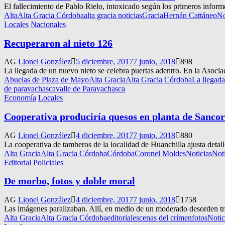
El fallecimiento de Pablo Rielo, intoxicado según los primeros inform
Alta
Alta Gracia Córdoba
alta gracia noticias
Gracia
Hernán Cattáneo
No
Locales
Nacionales
Recuperaron al nieto 126
AG
Lionel González
5 diciembre, 2017
7 junio, 2018
898
La llegada de un nuevo nieto se celebra puertas adentro. En la Asoci
Abuelas de Plaza de Mayo
Alta Gracia
Alta Gracia Córdoba
La llegada
de paravachasca
valle de Paravachasca
Economía
Locales
Cooperativa produciría quesos en planta de Sancor
AG
Lionel González
4 diciembre, 2017
7 junio, 2018
880
La cooperativa de tamberos de la localidad de Huanchilla ajusta detal
Alta Gracia
Alta Gracia Córdoba
Córdoba
Coronel Moldes
Noticias
Not
Editorial
Policiales
De morbo, fotos y doble moral
AG
Lionel González
4 diciembre, 2017
7 junio, 2018
1758
Las imágenes paralizaban. Allí, en medio de un moderado desorden tras e
Alta Gracia
Alta Gracia Córdoba
editorial
escenas del crímen
fotos
Notic