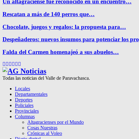
Un altagraciense fue reconocido en un encuentro…
Rescatan a más de 140 perros que…
Chocolate, juegos y regalos: la propuesta para…
Despeñaderos: nuevos insumos para potenciar los pr
Falda del Carmen homenajeó a sus abuelos…
Facebook
Twitter
Instagram
Pinterest
Google
Youtube
Todas las noticias del Valle de Paravachasca.
Locales
Departamentales
Deportes
Policiales
Provinciales
Columnas
Altagracienses por el Mundo
Cosas Nuestras
Crónicas al Voleo
Diario digital