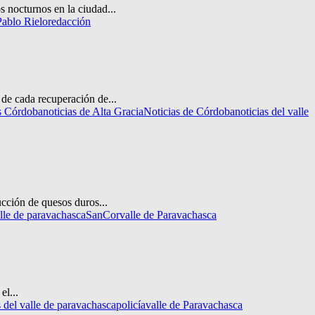
s nocturnos en la ciudad...
Pablo Rielo
redacción
de cada recuperación de...
s Córdoba
noticias de Alta Gracia
Noticias de Córdoba
noticias del valle
ucción de quesos duros...
alle de paravachasca
SanCor
valle de Paravachasca
el...
s del valle de paravachasca
policía
valle de Paravachasca