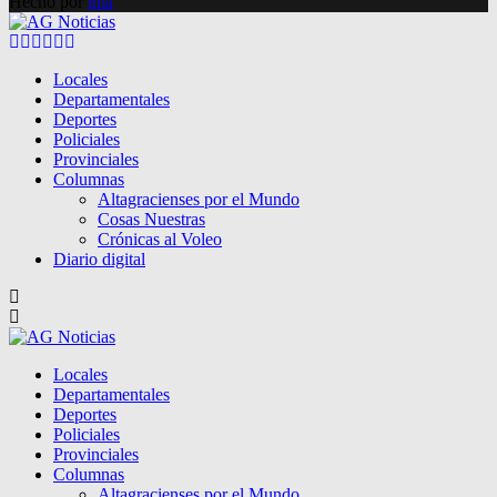
Hecho por
lma
Facebook
Twitter
Instagram
Pinterest
Google
Youtube
Locales
Departamentales
Deportes
Policiales
Provinciales
Columnas
Altagracienses por el Mundo
Cosas Nuestras
Crónicas al Voleo
Diario digital
Locales
Departamentales
Deportes
Policiales
Provinciales
Columnas
Altagracienses por el Mundo