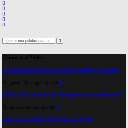
Search
for:
Search
Crónicas al Voleo
La silenciosa resistencia de los pueblos nómadas
2 agosto, 2026
1 agosto, 2026
0
El Vuelo 19 y el mito del Triángulo de las Bermudas
26 julio, 2026
25 julio, 2026
0
Matthias Sindelar, el hombre de papel