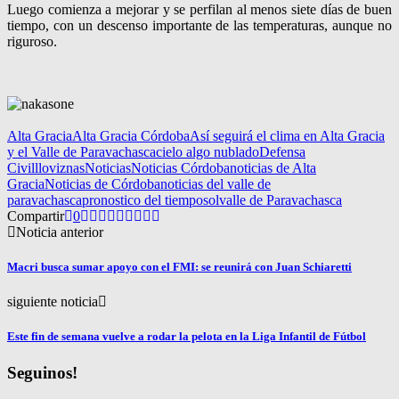
Luego comienza a mejorar y se perfilan al menos siete días de buen
tiempo, con un descenso importante de las temperaturas, aunque no
riguroso.
Alta Gracia
Alta Gracia Córdoba
Así seguirá el clima en Alta Gracia
y el Valle de Paravachasca
cielo algo nublado
Defensa
Civil
lloviznas
Noticias
Noticias Córdoba
noticias de Alta
Gracia
Noticias de Córdoba
noticias del valle de
paravachasca
pronostico del tiempo
sol
valle de Paravachasca
Compartir
0
Noticia anterior
Macri busca sumar apoyo con el FMI: se reunirá con Juan Schiaretti
siguiente noticia
Este fin de semana vuelve a rodar la pelota en la Liga Infantil de Fútbol
Seguinos!