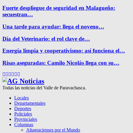
Fuerte despliegue de seguridad en Malagueño:
secuestran…
Una tarde para ayudar: llega el noveno…
Día del Veterinario: el rol clave de…
Energía limpia y cooperativismo: así funciona el…
Risas aseguradas: Camilo Nicolás llega con su…
Facebook
Twitter
Instagram
Pinterest
Google
Youtube
Todas las noticias del Valle de Paravachasca.
Locales
Departamentales
Deportes
Policiales
Provinciales
Columnas
Altagracienses por el Mundo