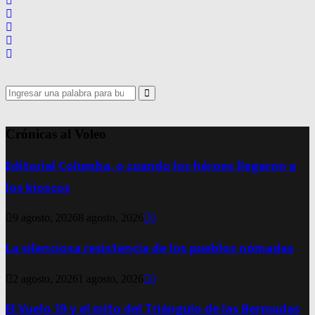
Search
for:
Search
Crónicas al Voleo
Editorial Columba, o cuando los héroes llegaron a
los kioscos
9 agosto, 2026
8 agosto, 2026
0
La silenciosa resistencia de los pueblos nómadas
2 agosto, 2026
1 agosto, 2026
0
El Vuelo 19 y el mito del Triángulo de las Bermudas