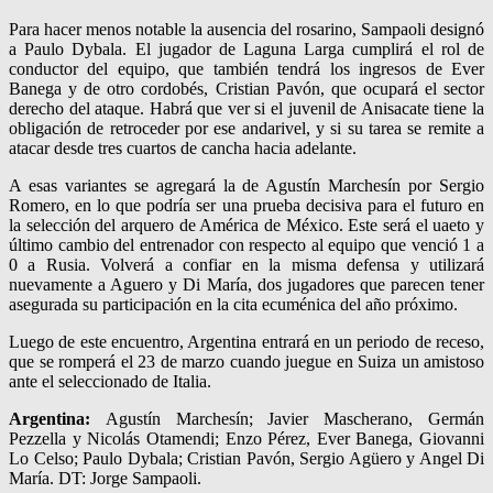
Para hacer menos notable la ausencia del rosarino, Sampaoli designó
a Paulo Dybala. El jugador de Laguna Larga cumplirá el rol de
conductor del equipo, que también tendrá los ingresos de Ever
Banega y de otro cordobés, Cristian Pavón, que ocupará el sector
derecho del ataque. Habrá que ver si el juvenil de Anisacate tiene la
obligación de retroceder por ese andarivel, y si su tarea se remite a
atacar desde tres cuartos de cancha hacia adelante.
A esas variantes se agregará la de Agustín Marchesín por Sergio
Romero, en lo que podría ser una prueba decisiva para el futuro en
la selección del arquero de América de México. Este será el uaeto y
último cambio del entrenador con respecto al equipo que venció 1 a
0 a Rusia. Volverá a confiar en la misma defensa y utilizará
nuevamente a Aguero y Di María, dos jugadores que parecen tener
asegurada su participación en la cita ecuménica del año próximo.
Luego de este encuentro, Argentina entrará en un periodo de receso,
que se romperá el 23 de marzo cuando juegue en Suiza un amistoso
ante el seleccionado de Italia.
Argentina:
Agustín Marchesín; Javier Mascherano, Germán
Pezzella y Nicolás Otamendi; Enzo Pérez, Ever Banega, Giovanni
Lo Celso; Paulo Dybala; Cristian Pavón, Sergio Agüero y Angel Di
María. DT: Jorge Sampaoli.