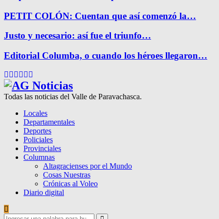
PETIT COLÓN: Cuentan que así comenzó la…
Justo y necesario: así fue el triunfo…
Editorial Columba, o cuando los héroes llegaron…
Facebook
Twitter
Instagram
Pinterest
Google
Youtube
Todas las noticias del Valle de Paravachasca.
Locales
Departamentales
Deportes
Policiales
Provinciales
Columnas
Altagracienses por el Mundo
Cosas Nuestras
Crónicas al Voleo
Diario digital
Search