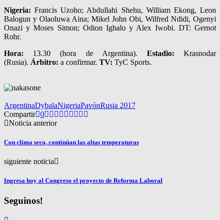
Nigeria:
Francis Uzoho; Abdullahi Shehu, William Ekong, Leon
Balogun y Olaoluwa Aina; Mikel John Obi, Wilfred Ndidi, Ogenyi
Onazi y Moses Simon; Odion Ighalo y Alex Iwobi. DT: Gernot
Rohr.
Hora:
13.30 (hora de Argentina).
Estadio:
Krasnodar
(Rusia).
Árbitro:
a confirmar.
TV:
TyC Sports.
Argentina
Dybala
Nigeria
Pavón
Rusia 2017
Compartir
0
Noticia anterior
Con clima seco, continúan las altas temperaturas
siguiente noticia
Ingresa hoy al Congreso el proyecto de Reforma Laboral
Seguinos!