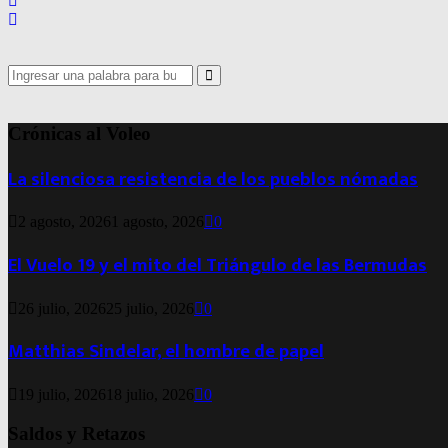
Search
for:
Search
Crónicas al Voleo
La silenciosa resistencia de los pueblos nómadas
2 agosto, 2026
1 agosto, 2026
0
El Vuelo 19 y el mito del Triángulo de las Bermudas
26 julio, 2026
25 julio, 2026
0
Matthias Sindelar, el hombre de papel
19 julio, 2026
18 julio, 2026
0
Saldos y Retazos