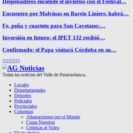
Despeñaderos enciende el invierno con el Festival…
Encuentro por Malvinas en Barrio Liniers: habrá…
Fe, peña y cuarteto para San Cayetano:…
Inversión en futuro: el IPET 132 recibió…
Confirmado: el Papa visitará Córdoba en su…
Facebook
Twitter
Instagram
Pinterest
Google
Youtube
Todas las noticias del Valle de Paravachasca.
Locales
Departamentales
Deportes
Policiales
Provinciales
Columnas
Altagracienses por el Mundo
Cosas Nuestras
Crónicas al Voleo
Diario digital