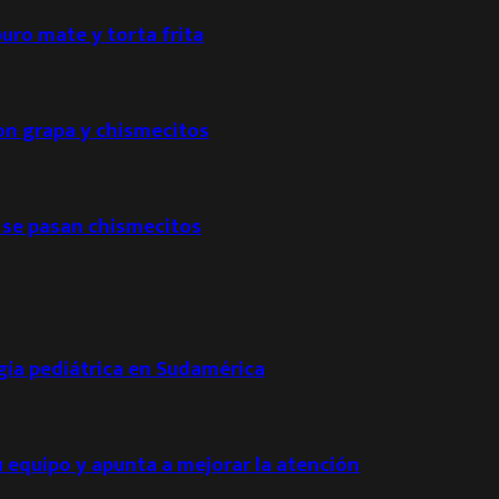
puro mate y torta frita
con grapa y chismecitos
 se pasan chismecitos
ogía pediátrica en Sudamérica
u equipo y apunta a mejorar la atención