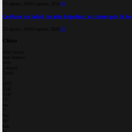
3 agosto, 2026
3 agosto, 2026
0
Centros de salud locales impulsan acciones por la S
3 agosto, 2026
3 agosto, 2026
0
Clima
Alta Gracia
muy nuboso
94%
2.4km/h
64%
16
°
C
16
°
16
°
15
°
Jue
7
°
Vie
10
°
Sab
6
°