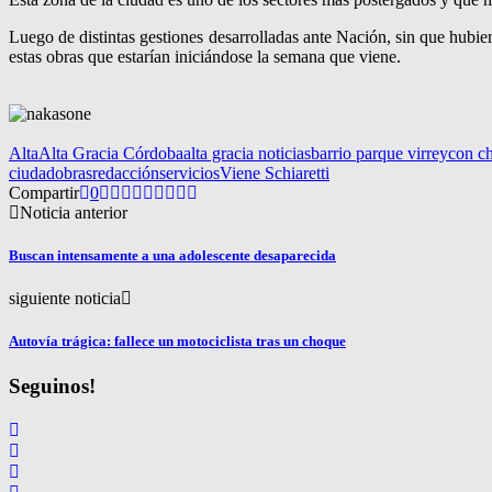
Luego de distintas gestiones desarrolladas ante Nación, sin que hubier
estas obras que estarían iniciándose la semana que viene.
Alta
Alta Gracia Córdoba
alta gracia noticias
barrio parque virrey
con ch
ciudad
obras
redacción
servicios
Viene Schiaretti
Compartir
0
Noticia anterior
Buscan intensamente a una adolescente desaparecida
siguiente noticia
Autovía trágica: fallece un motociclista tras un choque
Seguinos!