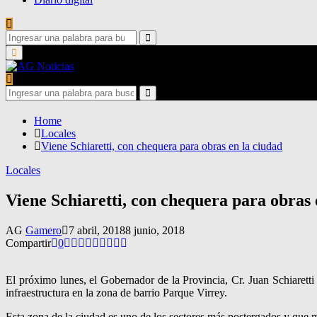
Search
for:
Search
Primary
Menu
Search
for:
Search
Home
Locales
Viene Schiaretti, con chequera para obras en la ciudad
Locales
Viene Schiaretti, con chequera para obras 
AG
Gamero
7 abril, 2018
8 junio, 2018
Compartir
0
El próximo lunes, el Gobernador de la Provincia, Cr. Juan Schiaretti
infraestructura en la zona de barrio Parque Virrey.
Esta zona de la ciudad es uno de los sectores más postergados y que 