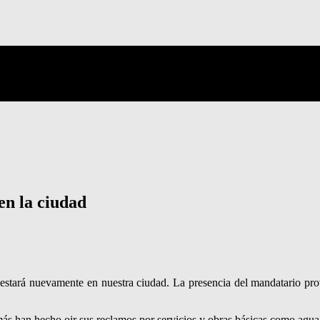
en la ciudad
 estará nuevamente en nuestra ciudad. La presencia del mandatario prov
más han hecho oir sus reclamos por servicios y obras básicas como agua