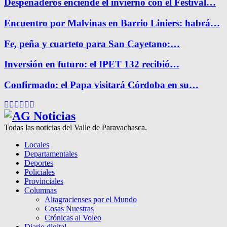
Despeñaderos enciende el invierno con el Festival…
Encuentro por Malvinas en Barrio Liniers: habrá…
Fe, peña y cuarteto para San Cayetano:…
Inversión en futuro: el IPET 132 recibió…
Confirmado: el Papa visitará Córdoba en su…
Facebook
Twitter
Instagram
Pinterest
Google
Youtube
Todas las noticias del Valle de Paravachasca.
Locales
Departamentales
Deportes
Policiales
Provinciales
Columnas
Altagracienses por el Mundo
Cosas Nuestras
Crónicas al Voleo
Diario digital