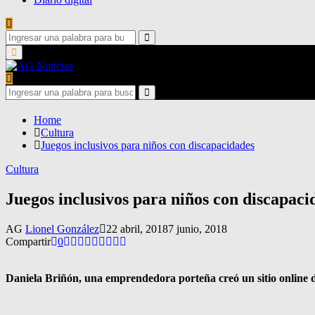
Search
for:
Search
Primary
Menu
Search
for:
Search
Home
Cultura
Juegos inclusivos para niños con discapacidades
Cultura
Juegos inclusivos para niños con discapaci
AG
Lionel González
22 abril, 2018
7 junio, 2018
Compartir
0
Daniela Briñón, una emprendedora porteña creó un sitio online do