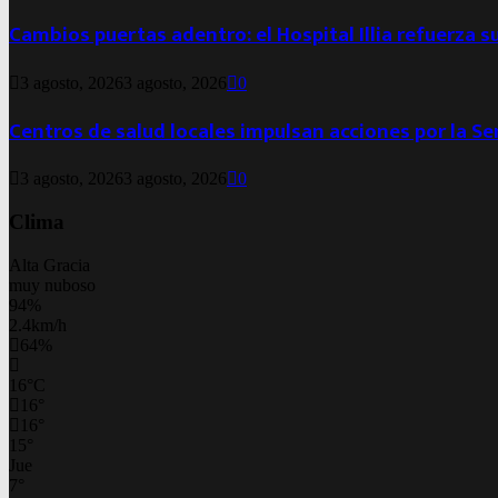
Cambios puertas adentro: el Hospital Illia refuerza s
3 agosto, 2026
3 agosto, 2026
0
Centros de salud locales impulsan acciones por la S
3 agosto, 2026
3 agosto, 2026
0
Clima
Alta Gracia
muy nuboso
94%
2.4km/h
64%
16
°
C
16
°
16
°
15
°
Jue
7
°