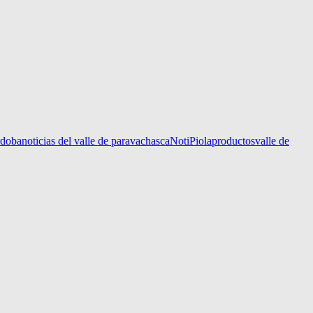
rdoba
noticias del valle de paravachasca
NotiPiola
productos
valle de