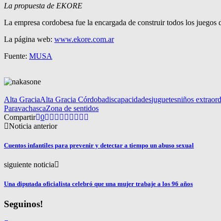
La propuesta de EKORE
La empresa cordobesa fue la encargada de construir todos los juegos d
La página web:
www.ekore.com.ar
Fuente:
MUSA
Alta Gracia
Alta Gracia Córdoba
discapacidades
juguetes
niños extraord
Paravachasca
Zona de sentidos
Compartir
0
Noticia anterior
Cuentos infantiles para prevenir y detectar a tiempo un abuso sexual
siguiente noticia
Una diputada oficialista celebró que una mujer trabaje a los 96 años
Seguinos!