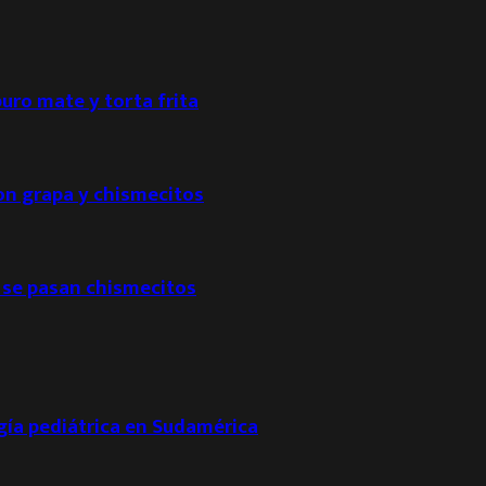
puro mate y torta frita
con grapa y chismecitos
 se pasan chismecitos
ogía pediátrica en Sudamérica