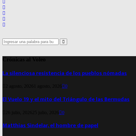
Search
for:
Search
Crónicas al Voleo
La silenciosa resistencia de los pueblos nómadas
2 agosto, 2026
1 agosto, 2026
0
El Vuelo 19 y el mito del Triángulo de las Bermudas
26 julio, 2026
25 julio, 2026
0
Matthias Sindelar, el hombre de papel