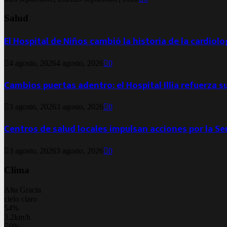
Salud
El Hospital de Niños cambió la historia de la cardiol
4 agosto, 2026
4 agosto, 2026
0
Cambios puertas adentro: el Hospital Illia refuerza s
3 agosto, 2026
3 agosto, 2026
0
Centros de salud locales impulsan acciones por la S
3 agosto, 2026
3 agosto, 2026
0
Clima
Alta Gracia
cielo claro
54%
3.2km/h
0%