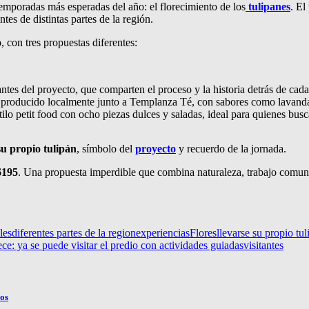
emporadas más esperadas del año: el florecimiento de los
tulipanes
. El
tes de distintas partes de la región.
o
, con tres propuestas diferentes:
antes del proyecto, que comparten el proceso y la historia detrás de cada 
 producido localmente junto a Templanza Té, con sabores como lavanda, 
ilo petit food con ocho piezas dulces y saladas, ideal para quienes bu
su propio tulipán
, símbolo del
proyecto
y recuerdo de la jornada.
6195
. Una propuesta imperdible que combina naturaleza, trabajo comuni
les
diferentes partes de la region
experiencias
Flores
llevarse su propio tul
e: ya se puede visitar el predio con actividades guiadas
visitantes
nos