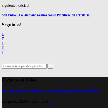
siguiente noticia
San Isidro – La Quintana avanza con su Planificación Territorial
Seguinos!
Search
for:
Search
Crónicas al Voleo
La silenciosa resistencia de los pueblos nómadas
2 agosto, 2026
1 agosto, 2026
0