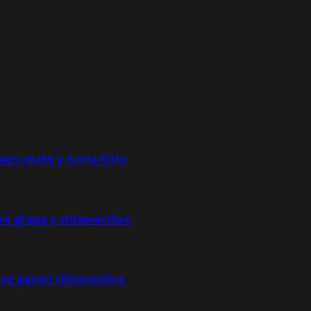
puro mate y torta frita
con grapa y chismecitos
 se pasan chismecitos