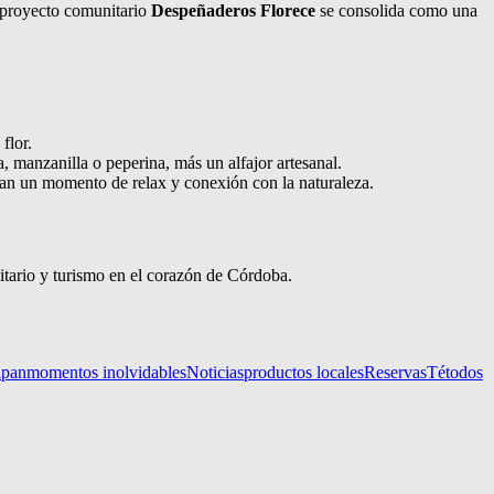
 proyecto comunitario
Despeñaderos Florece
se consolida como una
flor.
manzanilla o peperina, más un alfajor artesanal.
scan un momento de relax y conexión con la naturaleza.
tario y turismo en el corazón de Córdoba.
ipan
momentos inolvidables
Noticias
productos locales
Reservas
Té
todos