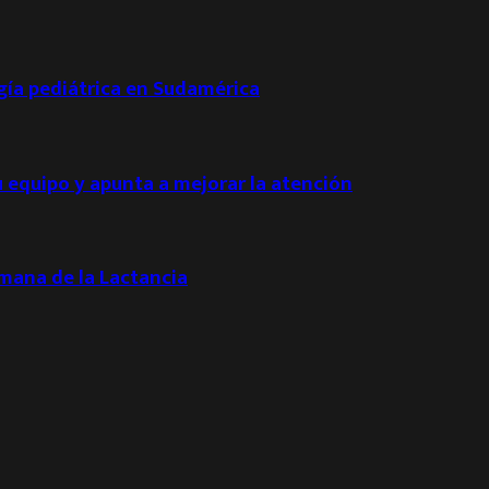
ogía pediátrica en Sudamérica
u equipo y apunta a mejorar la atención
emana de la Lactancia