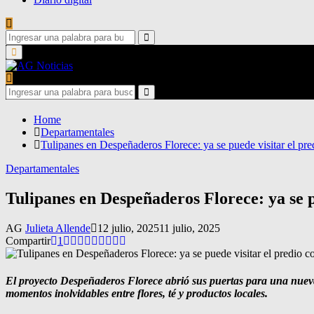
Search
for:
Search
Primary
Menu
Search
for:
Search
Home
Departamentales
Tulipanes en Despeñaderos Florece: ya se puede visitar el pre
Departamentales
Tulipanes en Despeñaderos Florece: ya se p
AG
Julieta Allende
12 julio, 2025
11 julio, 2025
Compartir
1
El proyecto Despeñaderos Florece abrió sus puertas para una nueva e
momentos inolvidables entre flores, té y productos locales.