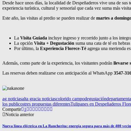
Desde hace unos días, la localidad de Despeñaderos vive una de sus t
experiencia turística, cultural y sensorial que cada vez suma más visitan
Este año, las visitas al predio se pueden realizar de
martes a doming
La
Visita Guiada
incluye ingreso y recorrido junto a los integr
La opción
Visita + Degustación
suma una cata de té en hebras
Por último, la
Experiencia Florece-Té
agrega una merienda est
Además, como parte de la experiencia, los visitantes podrán
llevarse 
Las reservas deben realizarse con anticipación al WhatsApp
3547-31
ag noticias
alta gracia noticias
colorido campo
degustación
departamenta
los publicos
tres propuestas diferentes
Tulipanes en Despeñaderos Florec
Compartir
1
Noticia anterior
Nueva línea eléctrica en La Rancherita: energía segura para más de 400 veci