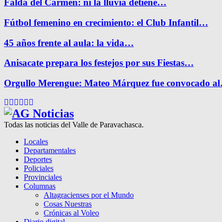
Falda del Carmen: ni la lluvia detiene…
Fútbol femenino en crecimiento: el Club Infantil…
45 años frente al aula: la vida…
Anisacate prepara los festejos por sus Fiestas…
Orgullo Merengue: Mateo Márquez fue convocado a
Facebook
Twitter
Instagram
Pinterest
Google
Youtube
Todas las noticias del Valle de Paravachasca.
Locales
Departamentales
Deportes
Policiales
Provinciales
Columnas
Altagracienses por el Mundo
Cosas Nuestras
Crónicas al Voleo
Diario digital