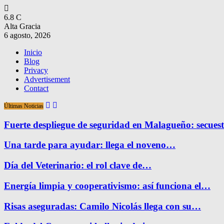
6.8
C
Alta Gracia
6 agosto, 2026
Inicio
Blog
Privacy
Advertisement
Contact
Últimas Noticias
Fuerte despliegue de seguridad en Malagueño: secue
Una tarde para ayudar: llega el noveno…
Día del Veterinario: el rol clave de…
Energía limpia y cooperativismo: así funciona el…
Risas aseguradas: Camilo Nicolás llega con su…