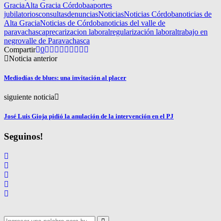
Gracia
Alta Gracia Córdoba
aportes
jubilatorios
consultas
denuncias
Noticias
Noticias Córdoba
noticias de
Alta Gracia
Noticias de Córdoba
noticias del valle de
paravachasca
precarizacion laboral
regularización laboral
trabajo en
negro
valle de Paravachasca
Compartir
0
Noticia anterior
Mediodías de blues: una invitación al placer
siguiente noticia
José Luis Gioja pidió la anulación de la intervención en el PJ
Seguinos!
Search