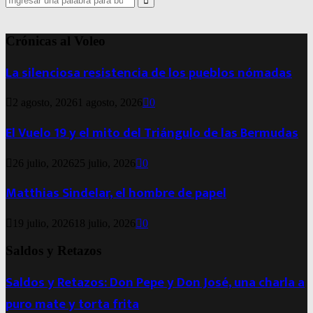
for:
Search
Crónicas al Voleo
La silenciosa resistencia de los pueblos nómadas
2 agosto, 2026
1 agosto, 2026
0
El Vuelo 19 y el mito del Triángulo de las Bermudas
26 julio, 2026
25 julio, 2026
0
Matthias Sindelar, el hombre de papel
19 julio, 2026
18 julio, 2026
0
Saldos y Retazos
Saldos y Retazos: Don Pepe y Don José, una charla a
puro mate y torta frita