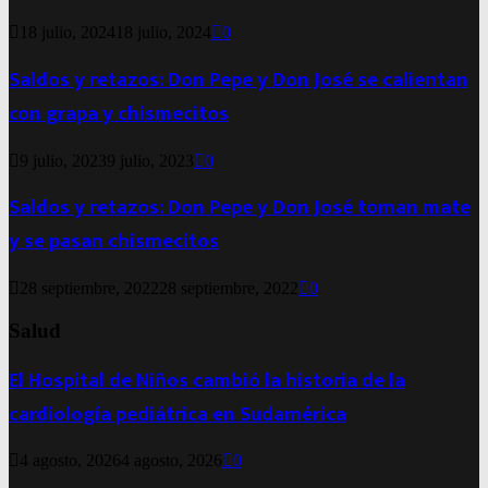
18 julio, 2024
18 julio, 2024
0
Saldos y retazos: Don Pepe y Don José se calientan
con grapa y chismecitos
9 julio, 2023
9 julio, 2023
0
Saldos y retazos: Don Pepe y Don José toman mate
y se pasan chismecitos
28 septiembre, 2022
28 septiembre, 2022
0
Salud
El Hospital de Niños cambió la historia de la
cardiología pediátrica en Sudamérica
4 agosto, 2026
4 agosto, 2026
0