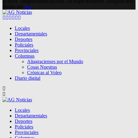
@2019 - altagracianoticias.com. All Right Reserved. Designed and
Hecho por
lma
Facebook
Twitter
Instagram
Pinterest
Google
Youtube
Locales
Departamentales
Deportes
Policiales
Provinciales
Columnas
Altagracienses por el Mundo
Cosas Nuestras
Crónicas al Voleo
Diario digital
Locales
Departamentales
Deportes
Policiales
Provinciales
Columnas