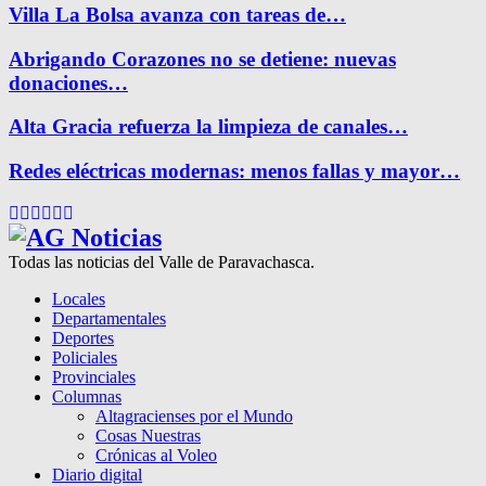
Villa La Bolsa avanza con tareas de…
Abrigando Corazones no se detiene: nuevas
donaciones…
Alta Gracia refuerza la limpieza de canales…
Redes eléctricas modernas: menos fallas y mayor…
Facebook
Twitter
Instagram
Pinterest
Google
Youtube
Todas las noticias del Valle de Paravachasca.
Locales
Departamentales
Deportes
Policiales
Provinciales
Columnas
Altagracienses por el Mundo
Cosas Nuestras
Crónicas al Voleo
Diario digital