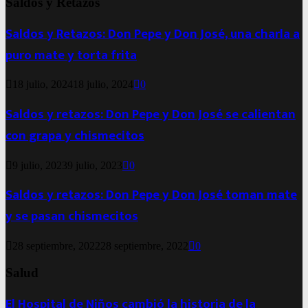
Saldos y Retazos
Saldos y Retazos: Don Pepe y Don José, una charla a
puro mate y torta frita
18 julio, 2024
18 julio, 2024
0
Saldos y retazos: Don Pepe y Don José se calientan
con grapa y chismecitos
9 julio, 2023
9 julio, 2023
0
Saldos y retazos: Don Pepe y Don José toman mate
y se pasan chismecitos
28 septiembre, 2022
28 septiembre, 2022
0
Salud
El Hospital de Niños cambió la historia de la