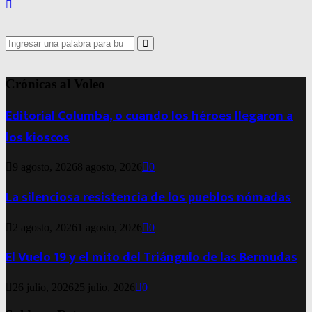
Search
for:
Search
Crónicas al Voleo
Editorial Columba, o cuando los héroes llegaron a
los kioscos
9 agosto, 2026
8 agosto, 2026
0
La silenciosa resistencia de los pueblos nómadas
2 agosto, 2026
1 agosto, 2026
0
El Vuelo 19 y el mito del Triángulo de las Bermudas
26 julio, 2026
25 julio, 2026
0