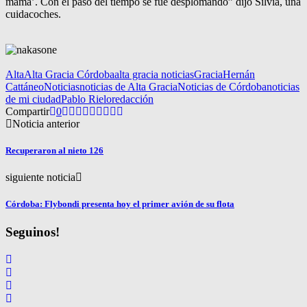
mamá’. Con el paso del tiempo se fue desplomando” dijo Silvia, una
cuidacoches.
Alta
Alta Gracia Córdoba
alta gracia noticias
Gracia
Hernán
Cattáneo
Noticias
noticias de Alta Gracia
Noticias de Córdoba
noticias
de mi ciudad
Pablo Rielo
redacción
Compartir
0
Noticia anterior
Recuperaron al nieto 126
siguiente noticia
Córdoba: Flybondi presenta hoy el primer avión de su flota
Seguinos!