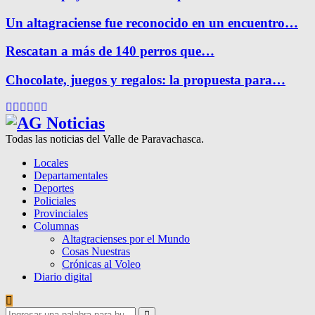
Un altagraciense fue reconocido en un encuentro…
Rescatan a más de 140 perros que…
Chocolate, juegos y regalos: la propuesta para…
Facebook
Twitter
Instagram
Pinterest
Google
Youtube
Todas las noticias del Valle de Paravachasca.
Locales
Departamentales
Deportes
Policiales
Provinciales
Columnas
Altagracienses por el Mundo
Cosas Nuestras
Crónicas al Voleo
Diario digital
Search