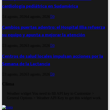
cardiología pediátrica en Sudamérica
4 agosto, 2026
4 agosto, 2026
0
Cambios puertas adentro: el Hospital Illia refuerza
su equipo y apunta a mejorar la atención
3 agosto, 2026
3 agosto, 2026
0
Centros de salud locales impulsan acciones por la
Semana de la Lactancia
3 agosto, 2026
3 agosto, 2026
0
Clima
Weather widget
You need to fill API key to Customize >
General Options > Weather API Key to get this widget work.