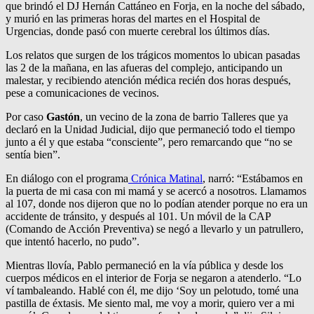
que brindó el DJ Hernán Cattáneo en Forja, en la noche del sábado,
y murió en las primeras horas del martes en el Hospital de
Urgencias, donde pasó con muerte cerebral los últimos días.
Los relatos que surgen de los trágicos momentos lo ubican pasadas
las 2 de la mañana, en las afueras del complejo, anticipando un
malestar, y recibiendo atención médica recién dos horas después,
pese a comunicaciones de vecinos.
Por caso
Gastón
, un vecino de la zona de barrio Talleres que ya
declaró en la Unidad Judicial, dijo que permaneció todo el tiempo
junto a él y que estaba “consciente”, pero remarcando que “no se
sentía bien”.
En diálogo con el programa
Crónica Matinal
, narró: “Estábamos en
la puerta de mi casa con mi mamá y se acercó a nosotros. Llamamos
al 107, donde nos dijeron que no lo podían atender porque no era un
accidente de tránsito, y después al 101. Un móvil de la CAP
(Comando de Acción Preventiva) se negó a llevarlo y un patrullero,
que intentó hacerlo, no pudo”.
Mientras llovía, Pablo permaneció en la vía pública y desde los
cuerpos médicos en el interior de Forja se negaron a atenderlo. “Lo
ví tambaleando. Hablé con él, me dijo ‘Soy un pelotudo, tomé una
pastilla de éxtasis. Me siento mal, me voy a morir, quiero ver a mi