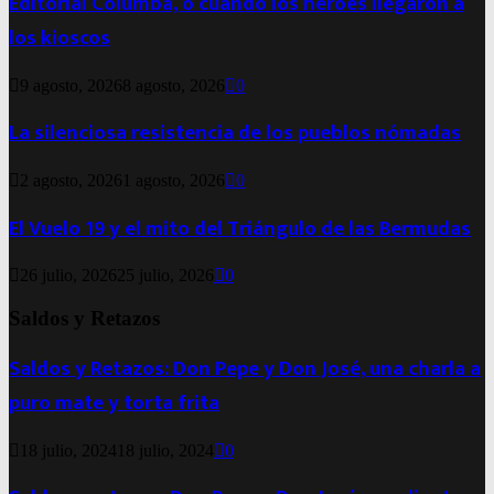
Editorial Columba, o cuando los héroes llegaron a
los kioscos
9 agosto, 2026
8 agosto, 2026
0
La silenciosa resistencia de los pueblos nómadas
2 agosto, 2026
1 agosto, 2026
0
El Vuelo 19 y el mito del Triángulo de las Bermudas
26 julio, 2026
25 julio, 2026
0
Saldos y Retazos
Saldos y Retazos: Don Pepe y Don José, una charla a
puro mate y torta frita
18 julio, 2024
18 julio, 2024
0