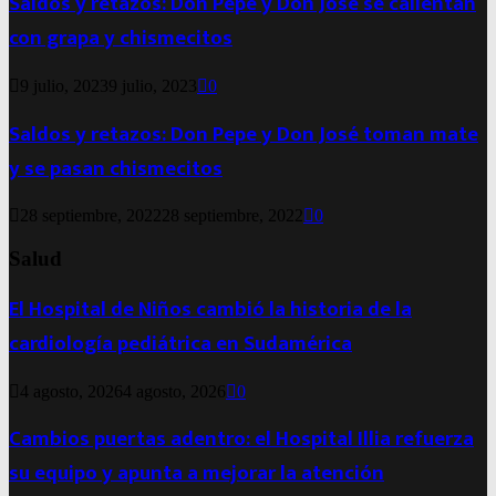
Saldos y retazos: Don Pepe y Don José se calientan
con grapa y chismecitos
9 julio, 2023
9 julio, 2023
0
Saldos y retazos: Don Pepe y Don José toman mate
y se pasan chismecitos
28 septiembre, 2022
28 septiembre, 2022
0
Salud
El Hospital de Niños cambió la historia de la
cardiología pediátrica en Sudamérica
4 agosto, 2026
4 agosto, 2026
0
Cambios puertas adentro: el Hospital Illia refuerza
su equipo y apunta a mejorar la atención