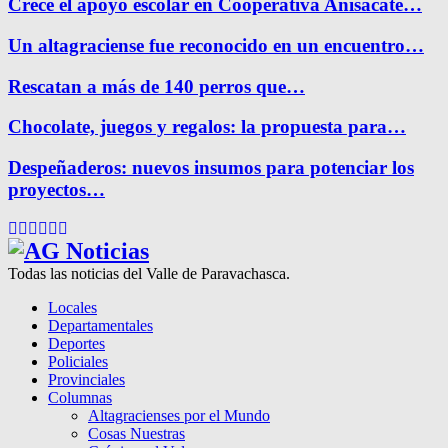
Crece el apoyo escolar en Cooperativa Anisacate…
Un altagraciense fue reconocido en un encuentro…
Rescatan a más de 140 perros que…
Chocolate, juegos y regalos: la propuesta para…
Despeñaderos: nuevos insumos para potenciar los
proyectos…
Facebook
Twitter
Instagram
Pinterest
Google
Youtube
Todas las noticias del Valle de Paravachasca.
Locales
Departamentales
Deportes
Policiales
Provinciales
Columnas
Altagracienses por el Mundo
Cosas Nuestras