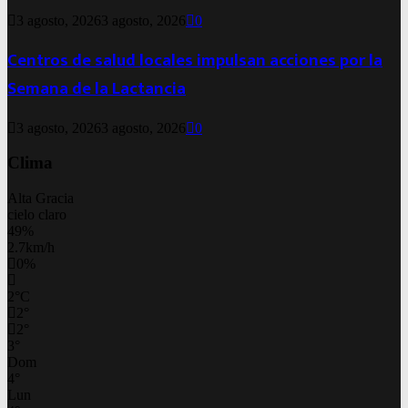
3 agosto, 2026
3 agosto, 2026
0
Centros de salud locales impulsan acciones por la
Semana de la Lactancia
3 agosto, 2026
3 agosto, 2026
0
Clima
Alta Gracia
cielo claro
49%
2.7km/h
0%
2
°
C
2
°
2
°
3
°
Dom
4
°
Lun