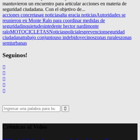
mantuvieron un encuentro para articular acciones en materia de
seguridad ciudadana. Con el objetivo de...
acciones concretas
ag noticias
alta gracia noticias
Autoridades se
reunieron en Monte Ralo para coordinar medidas de
seguridad
inquietudes
intedente hector nardi
monte
ralo
MOTOCICLETAS
Noticias
policiales
prevencion
seguridad
ciudadana
trabajo conjunto
uso indebido
vecinos
zonas rurales
zonas
semiurbanas
Seguinos!
Search
for:
Search
Crónicas al Voleo