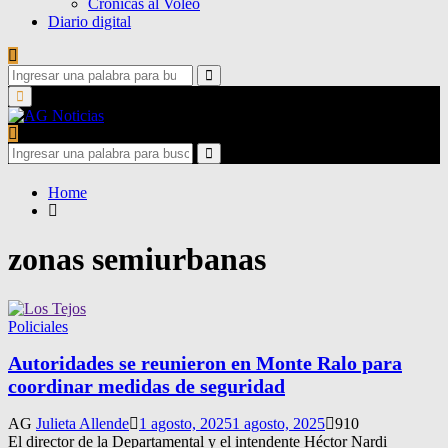
Crónicas al Voleo
Diario digital
Search
for:
Search
Primary
Menu
Search
for:
Search
Home
zonas semiurbanas
Policiales
Autoridades se reunieron en Monte Ralo para
coordinar medidas de seguridad
AG
Julieta Allende
1 agosto, 2025
1 agosto, 2025
910
El director de la Departamental y el intendente Héctor Nardi