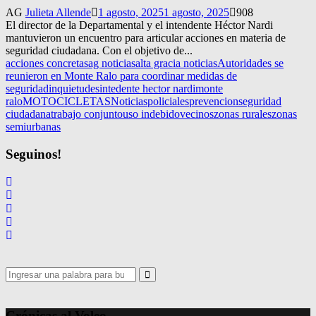
AG
Julieta Allende
1 agosto, 2025
1 agosto, 2025
908
El director de la Departamental y el intendente Héctor Nardi
mantuvieron un encuentro para articular acciones en materia de
seguridad ciudadana. Con el objetivo de...
acciones concretas
ag noticias
alta gracia noticias
Autoridades se
reunieron en Monte Ralo para coordinar medidas de
seguridad
inquietudes
intedente hector nardi
monte
ralo
MOTOCICLETAS
Noticias
policiales
prevencion
seguridad
ciudadana
trabajo conjunto
uso indebido
vecinos
zonas rurales
zonas
semiurbanas
Seguinos!
Search
for:
Search
Crónicas al Voleo