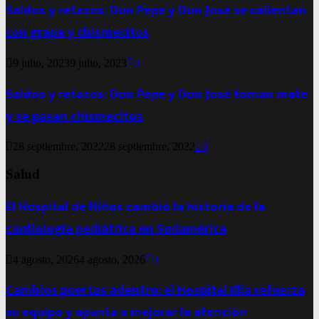
Saldos y retazos: Don Pepe y Don José se calientan
con grapa y chismecitos
9 julio, 2023
9 julio, 2023
0
Saldos y retazos: Don Pepe y Don José toman mate
y se pasan chismecitos
28 septiembre, 2022
28 septiembre, 2022
0
Salud
El Hospital de Niños cambió la historia de la
cardiología pediátrica en Sudamérica
4 agosto, 2026
4 agosto, 2026
0
Cambios puertas adentro: el Hospital Illia refuerza
su equipo y apunta a mejorar la atención