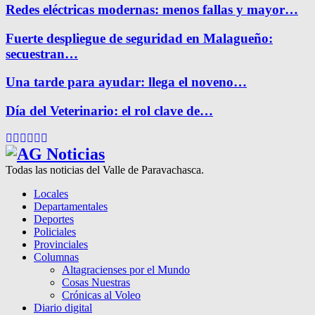
Redes eléctricas modernas: menos fallas y mayor…
Fuerte despliegue de seguridad en Malagueño:
secuestran…
Una tarde para ayudar: llega el noveno…
Día del Veterinario: el rol clave de…
Facebook
Twitter
Instagram
Pinterest
Google
Youtube
Todas las noticias del Valle de Paravachasca.
Locales
Departamentales
Deportes
Policiales
Provinciales
Columnas
Altagracienses por el Mundo
Cosas Nuestras
Crónicas al Voleo
Diario digital