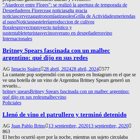
"Atardecer entre Flores": se realizó la apertura de temporada de
Despeñaderos Florece
ag noticias
alta gracia
noticias
cerveza
gastronomía
girasoles
Grilla de Actividades
meriendas
al paso
Noticias
pastelería
produccion de culivos
florales
proyecto
proyecto turístico y
sustentable
te
turistas
vecinos
verano en despeñaderos
vino
Internacionales
Britney Spears fascinada con un malbec
argentino: qué dijo en sus redes
AG
Ignacio Suárez
28 abril, 2024
28 abril, 2024
577
La cantante pop sorprendió con un posteo en Instagram en el que se
ve una botella de un vino de Argentina Britney Spears generó un
revuelo...
britney spears
Britney Spears fascinada con un malbec argentino:
qué dijo en sus redes
malbec
vino
Policiales
Llenó de vino el patrullero y terminó detenido
AG
Juan Pablo Brino
13 septiembre, 2020
13 septiembre, 2020
863
El hecho ocurrió ayer por la noche, mientras un sujeto circulaba