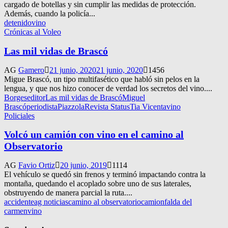
cargado de botellas y sin cumplir las medidas de protección.
Además, cuando la policía...
detenido
vino
Crónicas al Voleo
Las mil vidas de Brascó
AG
Gamero
21 junio, 2020
21 junio, 2020
1456
Migue Brascó, un tipo multifasético que habló sin pelos en la
lengua, y que nos hizo conocer de verdad los secretos del vino....
Borges
editor
Las mil vidas de Brascó
Miguel
Brascó
periodista
Piazzola
Revista Status
Tia Vicenta
vino
Policiales
Volcó un camión con vino en el camino al
Observatorio
AG
Favio Ortiz
20 junio, 2019
1114
El vehículo se quedó sin frenos y terminó impactando contra la
montaña, quedando el acoplado sobre uno de sus laterales,
obstruyendo de manera parcial la ruta....
accidente
ag noticias
camino al observatorio
camion
falda del
carmen
vino