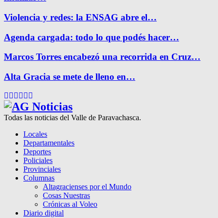
Violencia y redes: la ENSAG abre el…
Agenda cargada: todo lo que podés hacer…
Marcos Torres encabezó una recorrida en Cruz…
Alta Gracia se mete de lleno en…
Facebook
Twitter
Instagram
Pinterest
Google
Youtube
Todas las noticias del Valle de Paravachasca.
Locales
Departamentales
Deportes
Policiales
Provinciales
Columnas
Altagracienses por el Mundo
Cosas Nuestras
Crónicas al Voleo
Diario digital