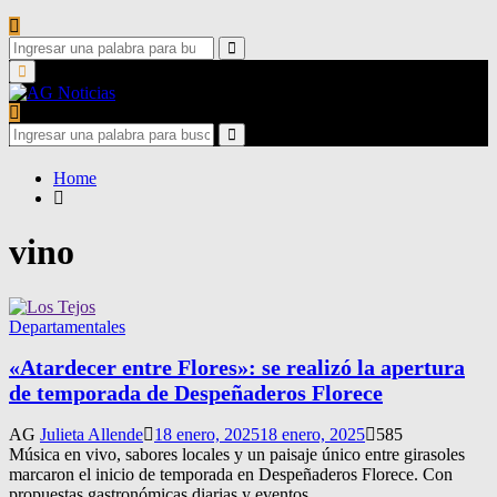
Search
for:
Search
Primary
Menu
Search
for:
Search
Home
vino
Departamentales
«Atardecer entre Flores»: se realizó la apertura
de temporada de Despeñaderos Florece
AG
Julieta Allende
18 enero, 2025
18 enero, 2025
585
Música en vivo, sabores locales y un paisaje único entre girasoles
marcaron el inicio de temporada en Despeñaderos Florece. Con
propuestas gastronómicas diarias y eventos...