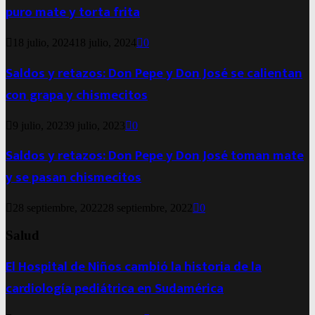
puro mate y torta frita
18 julio, 2024
18 julio, 2024
0
Saldos y retazos: Don Pepe y Don José se calientan
con grapa y chismecitos
9 julio, 2023
9 julio, 2023
0
Saldos y retazos: Don Pepe y Don José toman mate
y se pasan chismecitos
28 septiembre, 2022
28 septiembre, 2022
0
Salud
El Hospital de Niños cambió la historia de la
cardiología pediátrica en Sudamérica