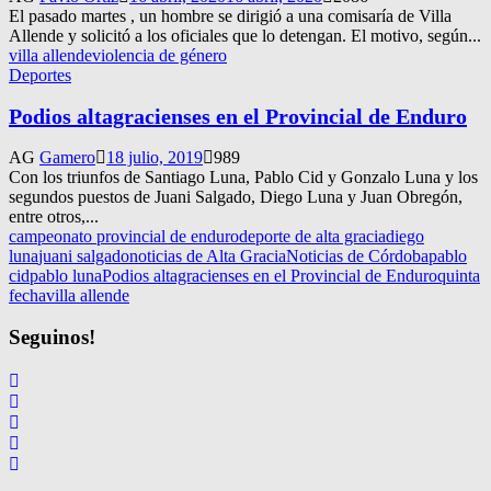
El pasado martes , un hombre se dirigió a una comisaría de Villa
Allende y solicitó a los oficiales que lo detengan. El motivo, según...
villa allende
violencia de género
Deportes
Podios altagracienses en el Provincial de Enduro
AG
Gamero
18 julio, 2019
989
Con los triunfos de Santiago Luna, Pablo Cid y Gonzalo Luna y los
segundos puestos de Juani Salgado, Diego Luna y Juan Obregón,
entre otros,...
campeonato provincial de enduro
deporte de alta gracia
diego
luna
juani salgado
noticias de Alta Gracia
Noticias de Córdoba
pablo
cid
pablo luna
Podios altagracienses en el Provincial de Enduro
quinta
fecha
villa allende
Seguinos!