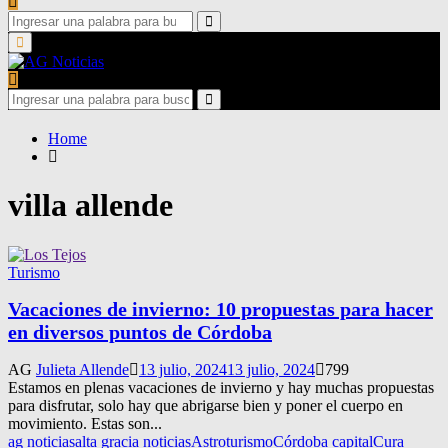
Search
for:
Search
Primary
Menu
Search
for:
Search
Home
villa allende
Turismo
Vacaciones de invierno: 10 propuestas para hacer
en diversos puntos de Córdoba
AG
Julieta Allende
13 julio, 2024
13 julio, 2024
799
Estamos en plenas vacaciones de invierno y hay muchas propuestas
para disfrutar, solo hay que abrigarse bien y poner el cuerpo en
movimiento. Estas son...
ag noticias
alta gracia noticias
Astroturismo
Córdoba capital
Cura