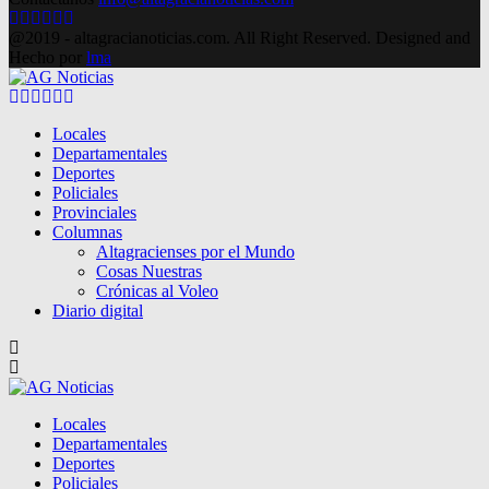
Facebook
Twitter
Instagram
Pinterest
Google
Youtube
@2019 - altagracianoticias.com. All Right Reserved. Designed and
Hecho por
lma
Facebook
Twitter
Instagram
Pinterest
Google
Youtube
Locales
Departamentales
Deportes
Policiales
Provinciales
Columnas
Altagracienses por el Mundo
Cosas Nuestras
Crónicas al Voleo
Diario digital
Locales
Departamentales
Deportes
Policiales