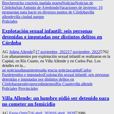
Brochero
icho cruz
jeús maría
la granja
Noticias
Noticias de
Córdoba
San Antonio de Arredondo
Vacaciones de invierno: 10
propuestas para hacer en diversos puntos de Córdoba
villa
allende
villa ciudad parque
Policiales
Explotación sexual infantil: seis personas
detenidas e imputadas por distintos delitos en
Córdoba
AG
Julieta Allende
17 noviembre, 2022
17 noviembre, 2022
762
Los allanamientos por explotación sexual infantil se realizaron en la
Capital, en Río Cuarto, en Villa Allende y en Carlos Paz. Los
detalles en la...
ag noticias
allanamientos
alta gracia noticias
capital
Carlos
Paz
detenidos e imputados
Explotación sexual infantil: seis personas
detenidas e imputadas por distintos delitos en
Córdoba
operativo
procedimientos
Río Cuarto
villa allende
Policiales
Provinciales
Villa Allende: un hombre pidió ser detenido para
no cometer un femicidio
AG
Favio Ortiz
16 abril, 2020
16 abril, 2020
2086