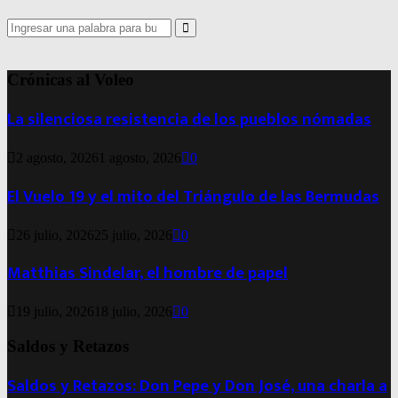
Search
for:
Search
Crónicas al Voleo
La silenciosa resistencia de los pueblos nómadas
2 agosto, 2026
1 agosto, 2026
0
El Vuelo 19 y el mito del Triángulo de las Bermudas
26 julio, 2026
25 julio, 2026
0
Matthias Sindelar, el hombre de papel
19 julio, 2026
18 julio, 2026
0
Saldos y Retazos
Saldos y Retazos: Don Pepe y Don José, una charla a