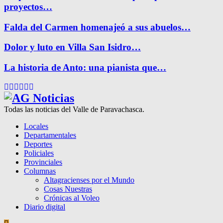
proyectos…
Falda del Carmen homenajeó a sus abuelos…
Dolor y luto en Villa San Isidro…
La historia de Anto: una pianista que…
Facebook
Twitter
Instagram
Pinterest
Google
Youtube
Todas las noticias del Valle de Paravachasca.
Locales
Departamentales
Deportes
Policiales
Provinciales
Columnas
Altagracienses por el Mundo
Cosas Nuestras
Crónicas al Voleo
Diario digital