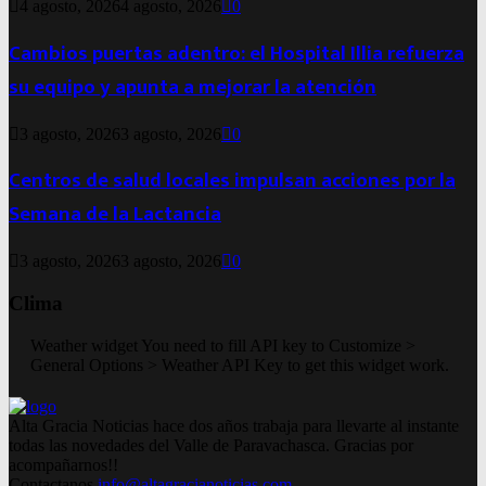
4 agosto, 2026
4 agosto, 2026
0
Cambios puertas adentro: el Hospital Illia refuerza
su equipo y apunta a mejorar la atención
3 agosto, 2026
3 agosto, 2026
0
Centros de salud locales impulsan acciones por la
Semana de la Lactancia
3 agosto, 2026
3 agosto, 2026
0
Clima
Weather widget
You need to fill API key to Customize >
General Options > Weather API Key to get this widget work.
Alta Gracia Noticias hace dos años trabaja para llevarte al instante
todas las novedades del Valle de Paravachasca. Gracias por
acompañarnos!!
Contactanos
info@altagracianoticias.com