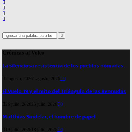
Search
for:
Search
Crónicas al Voleo
La silenciosa resistencia de los pueblos nómadas
2 agosto, 2026
1 agosto, 2026
0
El Vuelo 19 y el mito del Triángulo de las Bermudas
26 julio, 2026
25 julio, 2026
0
Matthias Sindelar, el hombre de papel
19 julio, 2026
18 julio, 2026
0