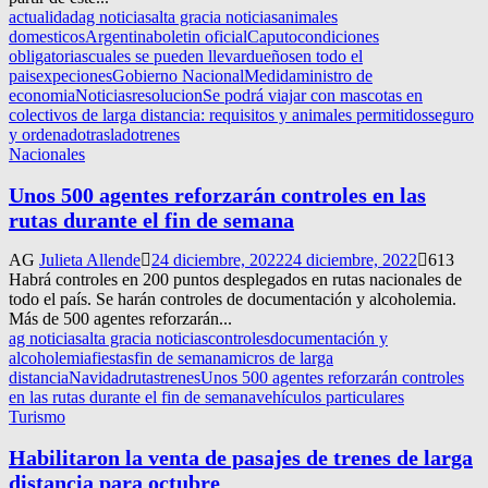
actualidad
ag noticias
alta gracia noticias
animales
domesticos
Argentina
boletin oficial
Caputo
condiciones
obligatorias
cuales se pueden llevar
dueños
en todo el
pais
expeciones
Gobierno Nacional
Medida
ministro de
economia
Noticias
resolucion
Se podrá viajar con mascotas en
colectivos de larga distancia: requisitos y animales permitidos
seguro
y ordenado
traslado
trenes
Nacionales
Unos 500 agentes reforzarán controles en las
rutas durante el fin de semana
AG
Julieta Allende
24 diciembre, 2022
24 diciembre, 2022
613
Habrá controles en 200 puntos desplegados en rutas nacionales de
todo el país. Se harán controles de documentación y alcoholemia.
Más de 500 agentes reforzarán...
ag noticias
alta gracia noticias
controles
documentación y
alcoholemia
fiestas
fin de semana
micros de larga
distancia
Navidad
rutas
trenes
Unos 500 agentes reforzarán controles
en las rutas durante el fin de semana
vehículos particulares
Turismo
Habilitaron la venta de pasajes de trenes de larga
distancia para octubre