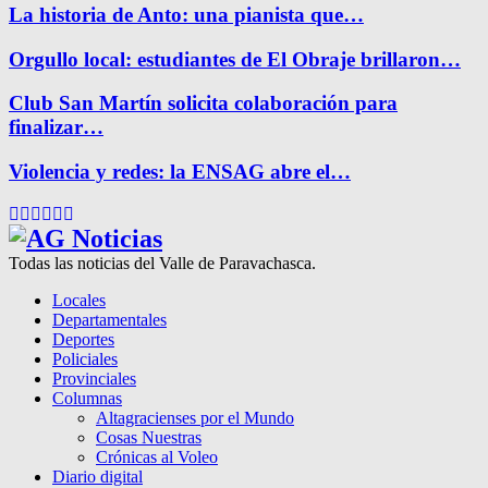
La historia de Anto: una pianista que…
Orgullo local: estudiantes de El Obraje brillaron…
Club San Martín solicita colaboración para
finalizar…
Violencia y redes: la ENSAG abre el…
Facebook
Twitter
Instagram
Pinterest
Google
Youtube
Todas las noticias del Valle de Paravachasca.
Locales
Departamentales
Deportes
Policiales
Provinciales
Columnas
Altagracienses por el Mundo
Cosas Nuestras
Crónicas al Voleo
Diario digital