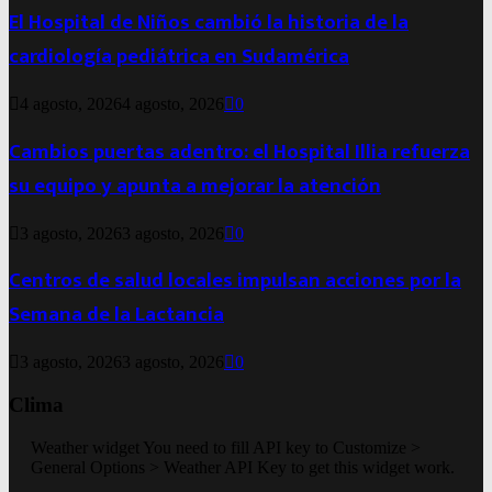
El Hospital de Niños cambió la historia de la
cardiología pediátrica en Sudamérica
4 agosto, 2026
4 agosto, 2026
0
Cambios puertas adentro: el Hospital Illia refuerza
su equipo y apunta a mejorar la atención
3 agosto, 2026
3 agosto, 2026
0
Centros de salud locales impulsan acciones por la
Semana de la Lactancia
3 agosto, 2026
3 agosto, 2026
0
Clima
Weather widget
You need to fill API key to Customize >
General Options > Weather API Key to get this widget work.