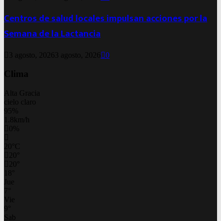
Centros de salud locales impulsan acciones por la
Semana de la Lactancia
3 agosto, 2026
3 agosto, 2026
0
Clima
Alta Gracia
cielo claro
95%
1.8km/h
0%
20
°
C
20
°
20
°
18
°
Jue
7
°
Vie
9
°
Sab