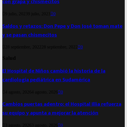
con grapa y chismecitos
9 julio, 2023
9 julio, 2023
0
Saldos y retazos: Don Pepe y Don José toman mate
y se pasan chismecitos
28 septiembre, 2022
28 septiembre, 2022
0
Salud
El Hospital de Niños cambió la historia de la
cardiología pediátrica en Sudamérica
4 agosto, 2026
4 agosto, 2026
0
Cambios puertas adentro: el Hospital Illia refuerza
su equipo y apunta a mejorar la atención
3 agosto, 2026
3 agosto, 2026
0