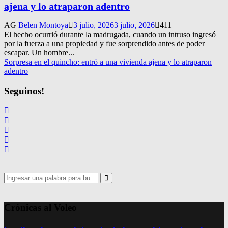
ajena y lo atraparon adentro
AG
Belen Montoya
3 julio, 2026
3 julio, 2026
411
El hecho ocurrió durante la madrugada, cuando un intruso ingresó
por la fuerza a una propiedad y fue sorprendido antes de poder
escapar. Un hombre...
Sorpresa en el quincho: entró a una vivienda ajena y lo atraparon
adentro
Seguinos!
Search
for:
Search
Crónicas al Voleo