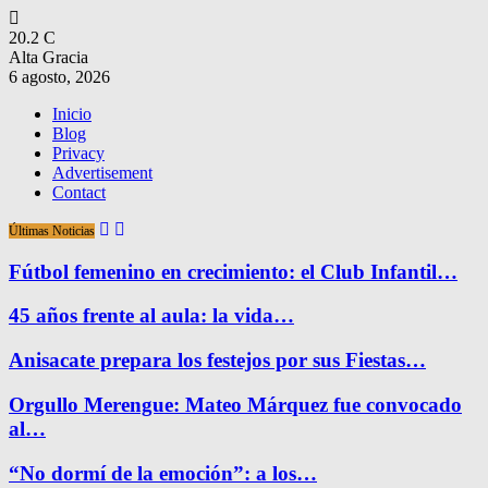
20.2
C
Alta Gracia
6 agosto, 2026
Inicio
Blog
Privacy
Advertisement
Contact
Últimas Noticias
Fútbol femenino en crecimiento: el Club Infantil…
45 años frente al aula: la vida…
Anisacate prepara los festejos por sus Fiestas…
Orgullo Merengue: Mateo Márquez fue convocado
al…
“No dormí de la emoción”: a los…