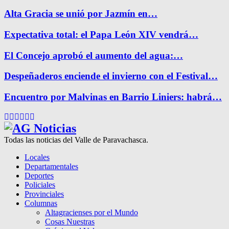
Alta Gracia se unió por Jazmín en…
Expectativa total: el Papa León XIV vendrá…
El Concejo aprobó el aumento del agua:…
Despeñaderos enciende el invierno con el Festival…
Encuentro por Malvinas en Barrio Liniers: habrá…
Facebook
Twitter
Instagram
Pinterest
Google
Youtube
Todas las noticias del Valle de Paravachasca.
Locales
Departamentales
Deportes
Policiales
Provinciales
Columnas
Altagracienses por el Mundo
Cosas Nuestras