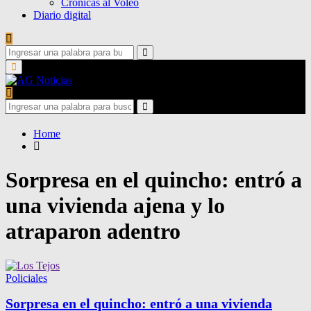
Crónicas al Voleo
Diario digital
Search
for:
Search
Primary
Menu
Search
for:
Search
Home
Sorpresa en el quincho: entró a
una vivienda ajena y lo
atraparon adentro
Policiales
Sorpresa en el quincho: entró a una vivienda