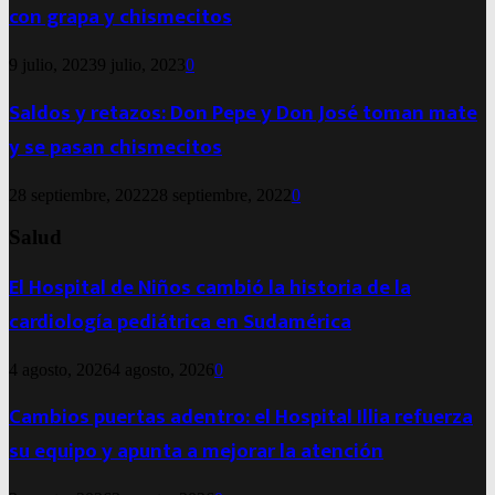
con grapa y chismecitos
9 julio, 2023
9 julio, 2023
0
Saldos y retazos: Don Pepe y Don José toman mate
y se pasan chismecitos
28 septiembre, 2022
28 septiembre, 2022
0
Salud
El Hospital de Niños cambió la historia de la
cardiología pediátrica en Sudamérica
4 agosto, 2026
4 agosto, 2026
0
Cambios puertas adentro: el Hospital Illia refuerza
su equipo y apunta a mejorar la atención