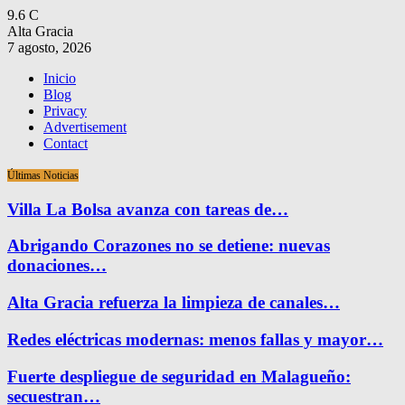
9.6
C
Alta Gracia
7 agosto, 2026
Inicio
Blog
Privacy
Advertisement
Contact
Últimas Noticias
Villa La Bolsa avanza con tareas de…
Abrigando Corazones no se detiene: nuevas
donaciones…
Alta Gracia refuerza la limpieza de canales…
Redes eléctricas modernas: menos fallas y mayor…
Fuerte despliegue de seguridad en Malagueño:
secuestran…