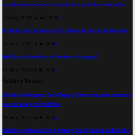
La silenciosa resistencia de los pueblos nómadas
2 agosto, 2026
1 agosto, 2026
0
El Vuelo 19 y el mito del Triángulo de las Bermudas
26 julio, 2026
25 julio, 2026
0
Matthias Sindelar, el hombre de papel
19 julio, 2026
18 julio, 2026
0
Saldos y Retazos
Saldos y Retazos: Don Pepe y Don José, una charla a
puro mate y torta frita
18 julio, 2024
18 julio, 2024
0
Saldos y retazos: Don Pepe y Don José se calientan