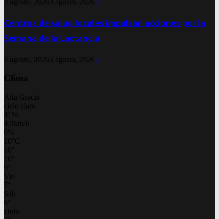
3 agosto, 2026
3 agosto, 2026
0
Centros de salud locales impulsan acciones por la
Semana de la Lactancia
3 agosto, 2026
3 agosto, 2026
0
Clima
Alta Gracia
cielo claro
41%
4.3km/h
0%
10
°
C
10
°
10
°
9
°
Vie
7
°
Sab
6
°
Dom