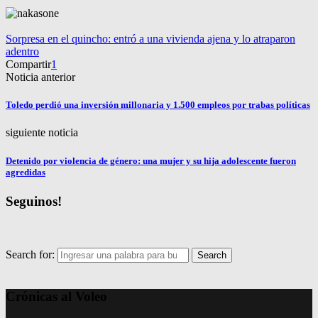
Sorpresa en el quincho: entró a una vivienda ajena y lo atraparon
adentro
Compartir
1
Noticia anterior
Toledo perdió una inversión millonaria y 1.500 empleos por trabas políticas
siguiente noticia
Detenido por violencia de género: una mujer y su hija adolescente fueron
agredidas
Seguinos!
Search for:
Search
Crónicas al Voleo