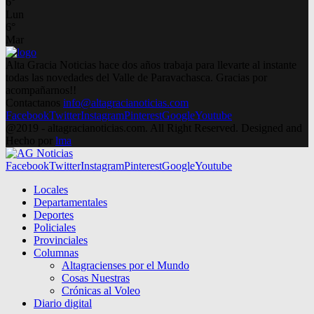
6
°
Lun
6
°
Mar
Alta Gracia Noticias hace dos años trabaja para llevarte al instante
todas las novedades del Valle de Paravachasca. Gracias por
acompañarnos!!
Contactanos
info@altagracianoticias.com
Facebook
Twitter
Instagram
Pinterest
Google
Youtube
@2019 - altagracianoticias.com. All Right Reserved. Designed and
Hecho por
lma
Facebook
Twitter
Instagram
Pinterest
Google
Youtube
Locales
Departamentales
Deportes
Policiales
Provinciales
Columnas
Altagracienses por el Mundo
Cosas Nuestras
Crónicas al Voleo
Diario digital