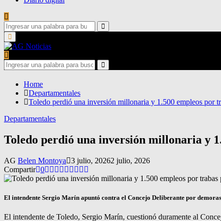
Search
for:
Search
Primary
Menu
Search
for:
Search
Home
Departamentales
Toledo perdió una inversión millonaria y 1.500 empleos por tr
Departamentales
Toledo perdió una inversión millonaria y 1
AG
Belen Montoya
3 julio, 2026
2 julio, 2026
Compartir
0
El intendente Sergio Marín apuntó contra el Concejo Deliberante por demoras
El intendente de Toledo, Sergio Marín, cuestionó duramente al Concej