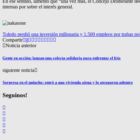
En ese sentido, lamentó que “una vez más, el Concejo Deliberante deci
internas por sobre el interés general.
Toledo perdió una inversión millonaria y 1.500 empleos por trabas pol
Compartir
0
Noticia anterior
Gente en acción: lanzan una colecta solidaria para enfrentar el frío
siguiente noticia
Sorpresa en el quincho: entró a una vivienda ajena y lo atraparon adentro
Seguinos!