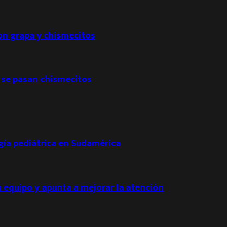
con grapa y chismecitos
 se pasan chismecitos
ogía pediátrica en Sudamérica
u equipo y apunta a mejorar la atención