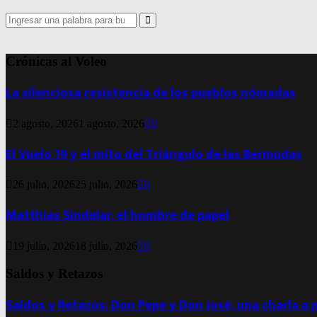
Search
for:
Search
Crónicas al Voleo
La silenciosa resistencia de los pueblos nómadas
2 agosto, 2026
1 agosto, 2026
0
El Vuelo 19 y el mito del Triángulo de las Bermudas
26 julio, 2026
25 julio, 2026
0
Matthias Sindelar, el hombre de papel
19 julio, 2026
18 julio, 2026
0
Saldos y Retazos
Saldos y Retazos: Don Pepe y Don José, una charla a 