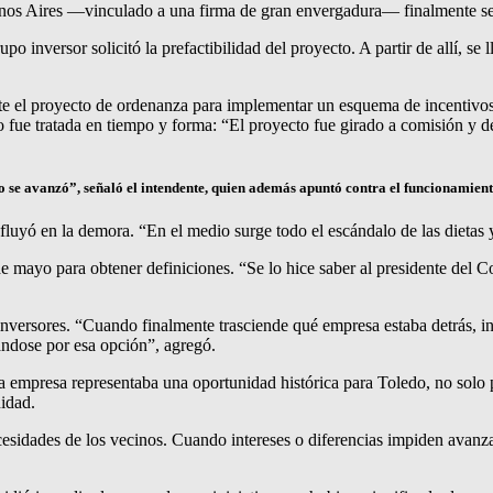
uenos Aires —vinculado a una firma de gran envergadura— finalmente se
 inversor solicitó la prefactibilidad del proyecto. A partir de allí, se 
nte el proyecto de ordenanza para implementar un esquema de incentivos
no fue tratada en tiempo y forma: “El proyecto fue girado a comisión y 
o se avanzó”, señaló el intendente, quien además apuntó contra el funcionamiento 
nfluyó en la demora. “En el medio surge todo el escándalo de las dietas 
 de mayo para obtener definiciones. “Se lo hice saber al presidente del
nversores. “Cuando finalmente trasciende qué empresa estaba detrás, in
ándose por esa opción”, agregó.
 empresa representaba una oportunidad histórica para Toledo, no solo p
idad.
necesidades de los vecinos. Cuando intereses o diferencias impiden avanz