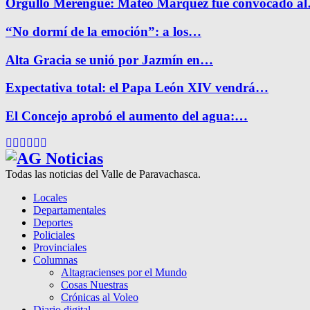
Orgullo Merengue: Mateo Márquez fue convocado a
“No dormí de la emoción”: a los…
Alta Gracia se unió por Jazmín en…
Expectativa total: el Papa León XIV vendrá…
El Concejo aprobó el aumento del agua:…
Facebook
Twitter
Instagram
Pinterest
Google
Youtube
Todas las noticias del Valle de Paravachasca.
Locales
Departamentales
Deportes
Policiales
Provinciales
Columnas
Altagracienses por el Mundo
Cosas Nuestras
Crónicas al Voleo
Diario digital