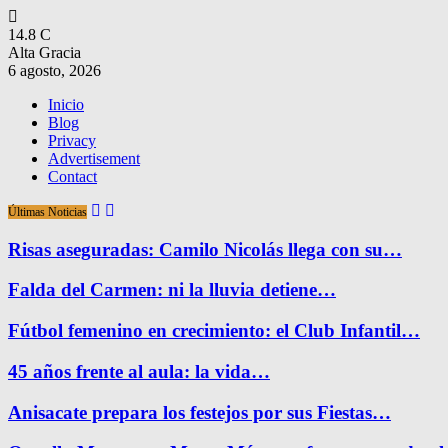
14.8
C
Alta Gracia
6 agosto, 2026
Inicio
Blog
Privacy
Advertisement
Contact
Últimas Noticias
Risas aseguradas: Camilo Nicolás llega con su…
Falda del Carmen: ni la lluvia detiene…
Fútbol femenino en crecimiento: el Club Infantil…
45 años frente al aula: la vida…
Anisacate prepara los festejos por sus Fiestas…