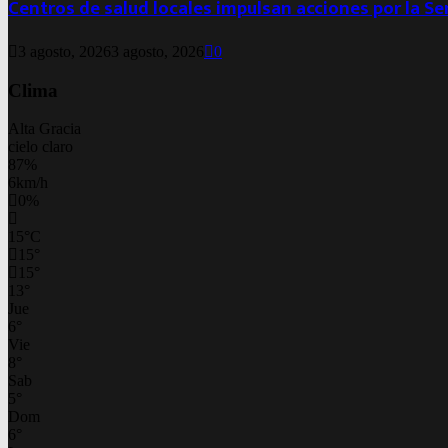
Centros de salud locales impulsan acciones por la S
3 agosto, 2026
3 agosto, 2026
0
Clima
Alta Gracia
cielo claro
87%
6km/h
0%
15
°
C
15
°
15
°
13
°
Jue
6
°
Vie
8
°
Sab
5
°
Dom
6
°