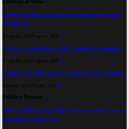
Crónicas al Voleo
Editorial Columba, o cuando los héroes llegaron a
los kioscos
9 agosto, 2026
8 agosto, 2026
0
La silenciosa resistencia de los pueblos nómadas
2 agosto, 2026
1 agosto, 2026
0
El Vuelo 19 y el mito del Triángulo de las Bermudas
26 julio, 2026
25 julio, 2026
0
Saldos y Retazos
Saldos y Retazos: Don Pepe y Don José, una charla a
puro mate y torta frita