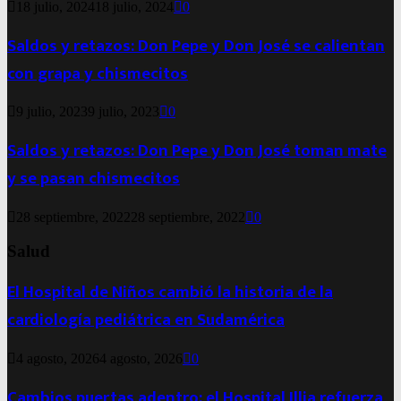
18 julio, 2024
18 julio, 2024
0
Saldos y retazos: Don Pepe y Don José se calientan
con grapa y chismecitos
9 julio, 2023
9 julio, 2023
0
Saldos y retazos: Don Pepe y Don José toman mate
y se pasan chismecitos
28 septiembre, 2022
28 septiembre, 2022
0
Salud
El Hospital de Niños cambió la historia de la
cardiología pediátrica en Sudamérica
4 agosto, 2026
4 agosto, 2026
0
Cambios puertas adentro: el Hospital Illia refuerza