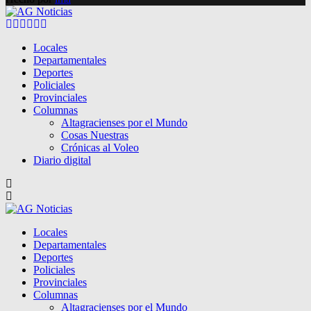
Facebook
Twitter
Instagram
Pinterest
Google
Youtube
Locales
Departamentales
Deportes
Policiales
Provinciales
Columnas
Altagracienses por el Mundo
Cosas Nuestras
Crónicas al Voleo
Diario digital
Locales
Departamentales
Deportes
Policiales
Provinciales
Columnas
Altagracienses por el Mundo