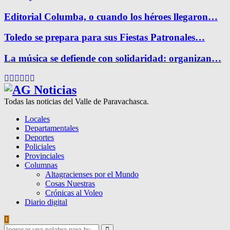
Editorial Columba, o cuando los héroes llegaron…
Toledo se prepara para sus Fiestas Patronales…
La música se defiende con solidaridad: organizan…
Facebook
Twitter
Instagram
Pinterest
Google
Youtube
Todas las noticias del Valle de Paravachasca.
Locales
Departamentales
Deportes
Policiales
Provinciales
Columnas
Altagracienses por el Mundo
Cosas Nuestras
Crónicas al Voleo
Diario digital
Search