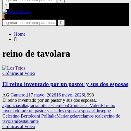
for:
Search
Primary
Menu
Search
for:
Search
Home
reino de tavolara
Crónicas al Voleo
El reino inventado por un pastor y sus dos esposas
AG
Gamero
17 mayo, 2026
16 mayo, 2026
998
El reino inventado por un pastor y sus dos esposas...
agnoticias
altagracianoticias
Cerdeña
Crónicas al Voleo
El reino
inventado por un pastor y sus dos esposas
esposas
Giuseppe
Celestino Bertoleoni Pol
Italia
Mariangela
reclamos reales
reino de
tavolara
Restaurante
Crónicas al Voleo