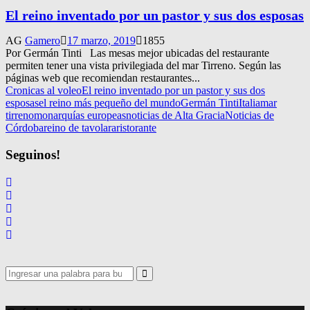
El reino inventado por un pastor y sus dos esposas
AG
Gamero
17 marzo, 2019
1855
Por Germán Tinti Las mesas mejor ubicadas del restaurante
permiten tener una vista privilegiada del mar Tirreno. Según las
páginas web que recomiendan restaurantes...
Cronicas al voleo
El reino inventado por un pastor y sus dos
esposas
el reino más pequeño del mundo
Germán Tinti
Italia
mar
tirreno
monarquías europeas
noticias de Alta Gracia
Noticias de
Córdoba
reino de tavolara
ristorante
Seguinos!
Search
for:
Search