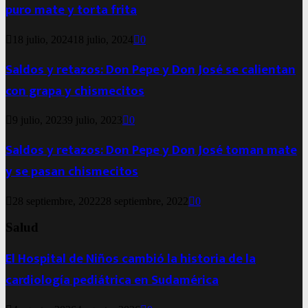
puro mate y torta frita
18 julio, 2024
18 julio, 2024
0
Saldos y retazos: Don Pepe y Don José se calientan
con grapa y chismecitos
9 julio, 2023
9 julio, 2023
0
Saldos y retazos: Don Pepe y Don José toman mate
y se pasan chismecitos
28 septiembre, 2022
28 septiembre, 2022
0
Salud
El Hospital de Niños cambió la historia de la
cardiología pediátrica en Sudamérica