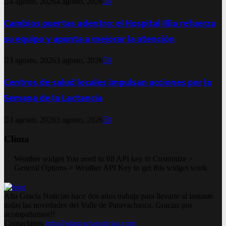
4 agosto, 2026
4 agosto, 2026
0
Cambios puertas adentro: el Hospital Illia refuerza
su equipo y apunta a mejorar la atención
3 agosto, 2026
3 agosto, 2026
0
Centros de salud locales impulsan acciones por la
Semana de la Lactancia
3 agosto, 2026
3 agosto, 2026
0
Clima
Weather widget
You need to fill API key to Customize >
General Options > Weather API Key to get this widget work.
Alta Gracia Noticias hace dos años trabaja para llevarte al instante
todas las novedades del Valle de Paravachasca. Gracias por
acompañarnos!!
Contactanos
info@altagracianoticias.com