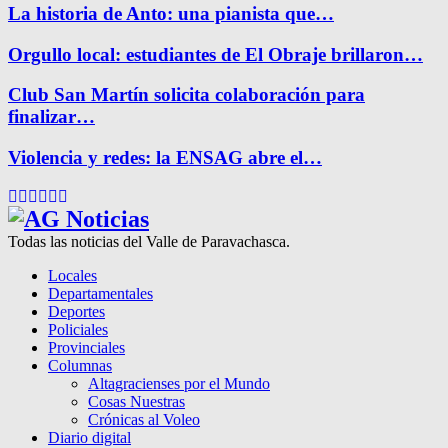
La historia de Anto: una pianista que…
Orgullo local: estudiantes de El Obraje brillaron…
Club San Martín solicita colaboración para
finalizar…
Violencia y redes: la ENSAG abre el…
Facebook
Twitter
Instagram
Pinterest
Google
Youtube
Todas las noticias del Valle de Paravachasca.
Locales
Departamentales
Deportes
Policiales
Provinciales
Columnas
Altagracienses por el Mundo
Cosas Nuestras
Crónicas al Voleo
Diario digital