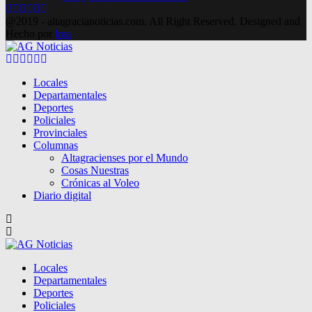
Facebook
Twitter
Instagram
Pinterest
Google
Youtube
@2019 - altagracianoticias.com. All Right Reserved. Designed and
Hecho por
lma
Facebook
Twitter
Instagram
Pinterest
Google
Youtube
Locales
Departamentales
Deportes
Policiales
Provinciales
Columnas
Altagracienses por el Mundo
Cosas Nuestras
Crónicas al Voleo
Diario digital
Locales
Departamentales
Deportes
Policiales