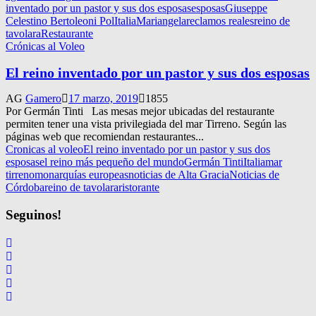
inventado por un pastor y sus dos esposas
esposas
Giuseppe
Celestino Bertoleoni Pol
Italia
Mariangela
reclamos reales
reino de
tavolara
Restaurante
Crónicas al Voleo
El reino inventado por un pastor y sus dos esposas
AG
Gamero
17 marzo, 2019
1855
Por Germán Tinti Las mesas mejor ubicadas del restaurante
permiten tener una vista privilegiada del mar Tirreno. Según las
páginas web que recomiendan restaurantes...
Cronicas al voleo
El reino inventado por un pastor y sus dos
esposas
el reino más pequeño del mundo
Germán Tinti
Italia
mar
tirreno
monarquías europeas
noticias de Alta Gracia
Noticias de
Córdoba
reino de tavolara
ristorante
Seguinos!