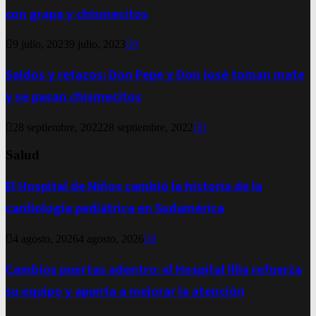
con grapa y chismecitos
9 julio, 2023
9 julio, 2023
0
Saldos y retazos: Don Pepe y Don José toman mate
y se pasan chismecitos
28 septiembre, 2022
28 septiembre, 2022
0
Salud
El Hospital de Niños cambió la historia de la
cardiología pediátrica en Sudamérica
4 agosto, 2026
4 agosto, 2026
0
Cambios puertas adentro: el Hospital Illia refuerza
su equipo y apunta a mejorar la atención