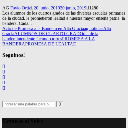
AG
Favio Ortiz
20 junio, 2019
20 junio, 2019
1280
Los alumnos de los cuartos grados de las diversas escuelas primarias
de la ciudad, le prometieron lealtad a nuestra mayor enseña patria, la
bandera. Cada...
Acto de Promesa a la Bandera en Alta Gracia
ag noticias
Alta
Gracia
ALUMNOS DE CUARTO GRADO
dia de la
bandera
intendente facundo torres
PROMESA A LA
BANDERA
PROMESA DE LEALTAD
Seguinos!
Search
for:
Search
Crónicas al Voleo