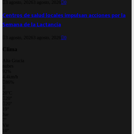
3 agosto, 2026
3 agosto, 2026
0
Centros de salud locales impulsan acciones por la
Semana de la Lactancia
3 agosto, 2026
3 agosto, 2026
0
Clima
Alta Gracia
nubes
92%
4.4km/h
86%
20
°
C
20
°
20
°
19
°
Jue
7
°
Vie
10
°