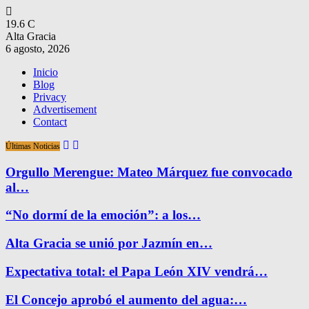
19.6
C
Alta Gracia
6 agosto, 2026
Inicio
Blog
Privacy
Advertisement
Contact
Últimas Noticias
Orgullo Merengue: Mateo Márquez fue convocado
al…
“No dormí de la emoción”: a los…
Alta Gracia se unió por Jazmín en…
Expectativa total: el Papa León XIV vendrá…
El Concejo aprobó el aumento del agua:…