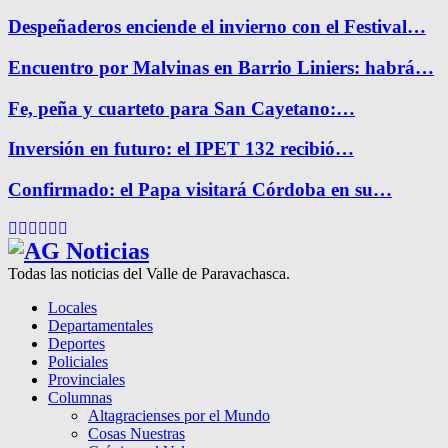
Despeñaderos enciende el invierno con el Festival…
Encuentro por Malvinas en Barrio Liniers: habrá…
Fe, peña y cuarteto para San Cayetano:…
Inversión en futuro: el IPET 132 recibió…
Confirmado: el Papa visitará Córdoba en su…
Facebook
Twitter
Instagram
Pinterest
Google
Youtube
Todas las noticias del Valle de Paravachasca.
Locales
Departamentales
Deportes
Policiales
Provinciales
Columnas
Altagracienses por el Mundo
Cosas Nuestras