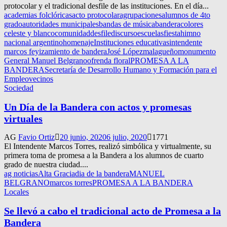
protocolar y el tradicional desfile de las instituciones. En el día...
academias folclóricas
acto protocolar
agrupaciones
alumnos de 4to
grado
autoridades municipales
bandas de música
bandera
colores
celeste y blanco
comunidad
desfile
discurso
escuelas
fiesta
himno
nacional argentino
homenaje
Instituciones educativas
intendente
marcos fey
izamiento de bandera
José López
malagueño
monumento
General Manuel Belgrano
ofrenda floral
PROMESA A LA
BANDERA
Secretaría de Desarrollo Humano y Formación para el
Empleo
vecinos
Sociedad
Un Día de la Bandera con actos y promesas
virtuales
AG
Favio Ortiz
20 junio, 2020
6 julio, 2020
1771
El Intendente Marcos Torres, realizó simbólica y virtualmente, su
primera toma de promesa a la Bandera a los alumnos de cuarto
grado de nuestra ciudad....
ag noticias
Alta Gracia
dia de la bandera
MANUEL
BELGRANO
marcos torres
PROMESA A LA BANDERA
Locales
Se llevó a cabo el tradicional acto de Promesa a la
Bandera