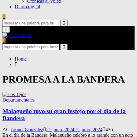
Crónicas al Voleo
Diario digital
Search
for:
Search
Primary
Menu
Search
for:
Search
Home
PROMESA A LA BANDERA
Departamentales
Malagueño tuvo su gran festejo por el día de la
Bandera
AG
Lionel González
21 junio, 2024
21 junio, 2024
436
En el día de la Bandera, Malagueño celebró a lo grande con un acto