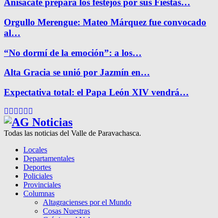
Anisacate prepara los festejos por sus Fiestas…
Orgullo Merengue: Mateo Márquez fue convocado
al…
“No dormí de la emoción”: a los…
Alta Gracia se unió por Jazmín en…
Expectativa total: el Papa León XIV vendrá…
Facebook
Twitter
Instagram
Pinterest
Google
Youtube
Todas las noticias del Valle de Paravachasca.
Locales
Departamentales
Deportes
Policiales
Provinciales
Columnas
Altagracienses por el Mundo
Cosas Nuestras