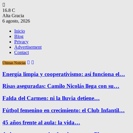
16.8
C
Alta Gracia
6 agosto, 2026
Inicio
Blog
Privacy
Advertisement
Contact
Últimas Noticias
Energía limpia y cooperativismo: así funciona el…
Risas aseguradas: Camilo Nicolás llega con su…
Falda del Carmen: ni la lluvia detiene…
Fútbol femenino en crecimiento: el Club Infantil…
45 años frente al aula: la vida…