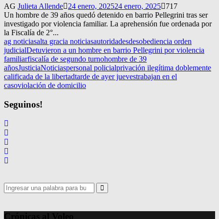
AG
Julieta Allende
24 enero, 2025
24 enero, 2025
717
Un hombre de 39 años quedó detenido en barrio Pellegrini tras ser
investigado por violencia familiar. La aprehensión fue ordenada por
la Fiscalía de 2°...
ag noticias
alta gracia noticias
autoridades
desobediencia orden
judicial
Detuvieron a un hombre en barrio Pellegrini por violencia
familiar
fiscalía de segundo turno
hombre de 39
años
Justicia
Noticias
personal policial
privación ilegítima doblemente
calificada de la libertad
tarde de ayer jueves
trabajan en el
caso
violación de domicilio
Seguinos!
Search
for:
Search
Crónicas al Voleo