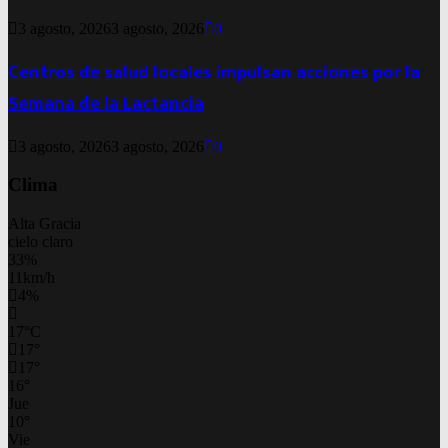
3 agosto, 2026
3 agosto, 2026
0
Centros de salud locales impulsan acciones por la
Semana de la Lactancia
3 agosto, 2026
3 agosto, 2026
0
Clima
Alta Gracia
cielo claro
33%
11km/h
4%
17
°
C
17
°
17
°
16
°
Jue
10
°
Vie