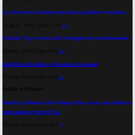
La silenciosa resistencia de los pueblos nómadas
2 agosto, 2026
1 agosto, 2026
0
El Vuelo 19 y el mito del Triángulo de las Bermudas
26 julio, 2026
25 julio, 2026
0
Matthias Sindelar, el hombre de papel
19 julio, 2026
18 julio, 2026
0
Saldos y Retazos
Saldos y Retazos: Don Pepe y Don José, una charla a
puro mate y torta frita
18 julio, 2024
18 julio, 2024
0