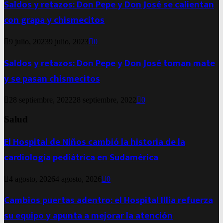
Saldos y retazos: Don Pepe y Don José se calientan
con grapa y chismecitos
9 julio, 2023
9 julio, 2023
0
Saldos y retazos: Don Pepe y Don José toman mate
y se pasan chismecitos
28 septiembre, 2022
28 septiembre, 2022
0
Salud
El Hospital de Niños cambió la historia de la
cardiología pediátrica en Sudamérica
4 agosto, 2026
4 agosto, 2026
0
Cambios puertas adentro: el Hospital Illia refuerza
su equipo y apunta a mejorar la atención