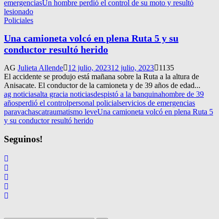
emergencias
Un hombre perdió el control de su moto y resultó
lesionado
Policiales
Una camioneta volcó en plena Ruta 5 y su
conductor resultó herido
AG
Julieta Allende
12 julio, 2023
12 julio, 2023
1135
El accidente se produjo está mañana sobre la Ruta a la altura de
Anisacate. El conductor de la camioneta y de 39 años de edad...
ag noticias
alta gracia noticias
despistó a la banquina
hombre de 39
años
perdió el control
personal policial
servicios de emergencias
paravachasca
traumatismo leve
Una camioneta volcó en plena Ruta 5
y su conductor resultó herido
Seguinos!