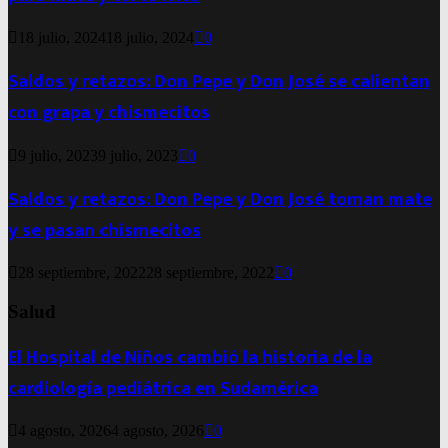
18 julio, 2024
18 julio, 2024
0
Saldos y retazos: Don Pepe y Don José se calientan
con grapa y chismecitos
9 julio, 2023
9 julio, 2023
0
Saldos y retazos: Don Pepe y Don José toman mate
y se pasan chismecitos
28 septiembre, 2022
28 septiembre, 2022
0
Salud
El Hospital de Niños cambió la historia de la
cardiología pediátrica en Sudamérica
4 agosto, 2026
4 agosto, 2026
0