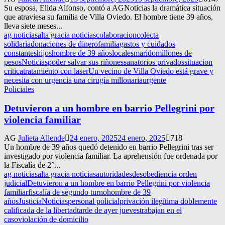
Su esposa, Elida Alfonso, contó a AGNoticias la dramática situación
que atraviesa su familia de Villa Oviedo. El hombre tiene 39 años,
lleva siete meses...
ag noticias
alta gracia noticias
colaboracion
colecta
solidaria
donaciones de dinero
familia
gastos y cuidados
constantes
hijos
hombre de 39 años
locales
marido
millones de
pesos
Noticias
poder salvar sus riñones
sanatorios privados
situacion
critica
tratamiento con laser
Un vecino de Villa Oviedo está grave y
necesita con urgencia una cirugía millonaria
urgente
Policiales
Detuvieron a un hombre en barrio Pellegrini por
violencia familiar
AG
Julieta Allende
24 enero, 2025
24 enero, 2025
718
Un hombre de 39 años quedó detenido en barrio Pellegrini tras ser
investigado por violencia familiar. La aprehensión fue ordenada por
la Fiscalía de 2°...
ag noticias
alta gracia noticias
autoridades
desobediencia orden
judicial
Detuvieron a un hombre en barrio Pellegrini por violencia
familiar
fiscalía de segundo turno
hombre de 39
años
Justicia
Noticias
personal policial
privación ilegítima doblemente
calificada de la libertad
tarde de ayer jueves
trabajan en el
caso
violación de domicilio