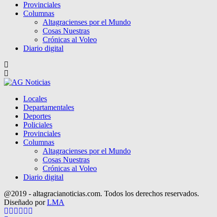
Provinciales
Columnas
Altagracienses por el Mundo
Cosas Nuestras
Crónicas al Voleo
Diario digital
Locales
Departamentales
Deportes
Policiales
Provinciales
Columnas
Altagracienses por el Mundo
Cosas Nuestras
Crónicas al Voleo
Diario digital
@2019 - altagracianoticias.com. Todos los derechos reservados.
Diseñado por
LMA
Facebook
Twitter
Instagram
Pinterest
Google
Youtube