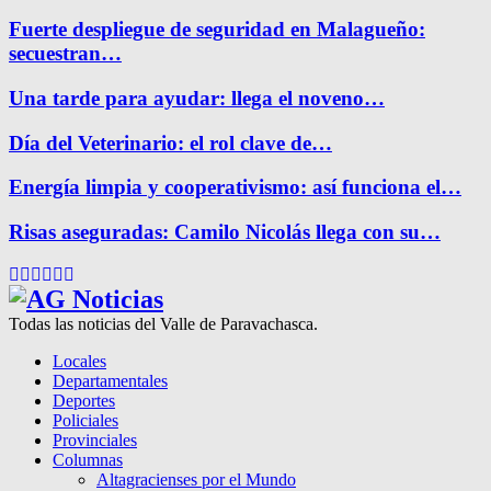
Fuerte despliegue de seguridad en Malagueño:
secuestran…
Una tarde para ayudar: llega el noveno…
Día del Veterinario: el rol clave de…
Energía limpia y cooperativismo: así funciona el…
Risas aseguradas: Camilo Nicolás llega con su…
Facebook
Twitter
Instagram
Pinterest
Google
Youtube
Todas las noticias del Valle de Paravachasca.
Locales
Departamentales
Deportes
Policiales
Provinciales
Columnas
Altagracienses por el Mundo