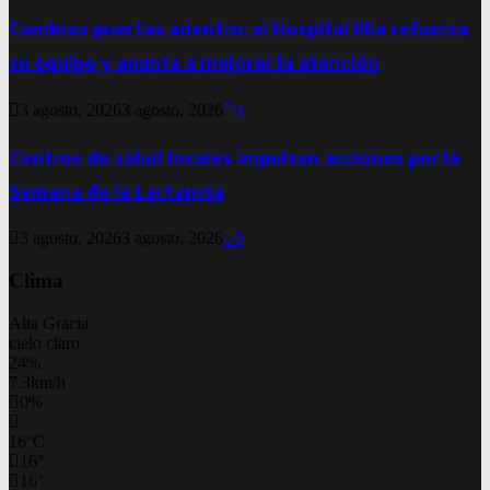
Cambios puertas adentro: el Hospital Illia refuerza
su equipo y apunta a mejorar la atención
3 agosto, 2026
3 agosto, 2026
0
Centros de salud locales impulsan acciones por la
Semana de la Lactancia
3 agosto, 2026
3 agosto, 2026
0
Clima
Alta Gracia
cielo claro
24%
7.3km/h
0%
16
°
C
16
°
16
°