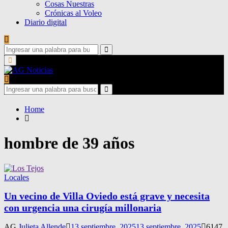
Cosas Nuestras
Crónicas al Voleo
Diario digital
Search
for:
Search
Primary
Menu
Search
for:
Search
Home
hombre de 39 años
Locales
Un vecino de Villa Oviedo está grave y necesita
con urgencia una cirugía millonaria
AG
Julieta Allende
13 septiembre, 2025
13 septiembre, 2025
6147