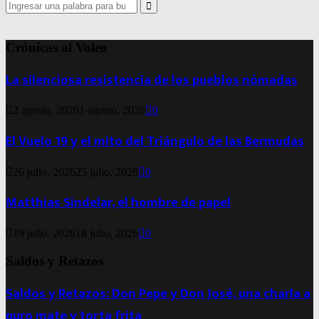
Search
for:
Search
Crónicas al Voleo
La silenciosa resistencia de los pueblos nómadas
2 agosto, 2026
1 agosto, 2026
0
El Vuelo 19 y el mito del Triángulo de las Bermudas
26 julio, 2026
25 julio, 2026
0
Matthias Sindelar, el hombre de papel
19 julio, 2026
18 julio, 2026
0
Saldos y Retazos
Saldos y Retazos: Don Pepe y Don José, una charla a
puro mate y torta frita