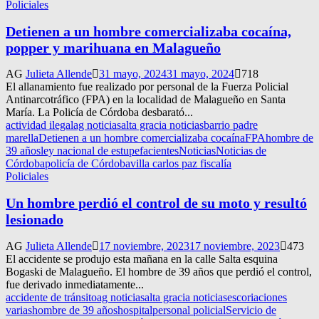
Policiales
Detienen a un hombre comercializaba cocaína,
popper y marihuana en Malagueño
AG
Julieta Allende
31 mayo, 2024
31 mayo, 2024
718
El allanamiento fue realizado por personal de la Fuerza Policial
Antinarcotráfico (FPA) en la localidad de Malagueño en Santa
María. La Policía de Córdoba desbarató...
actividad ilegal
ag noticias
alta gracia noticias
barrio padre
marella
Detienen a un hombre comercializaba cocaína
FPA
hombre de
39 años
ley nacional de estupefacientes
Noticias
Noticias de
Córdoba
policía de Córdoba
villa carlos paz fiscalía
Policiales
Un hombre perdió el control de su moto y resultó
lesionado
AG
Julieta Allende
17 noviembre, 2023
17 noviembre, 2023
473
El accidente se produjo esta mañana en la calle Salta esquina
Bogaski de Malagueño. El hombre de 39 años que perdió el control,
fue derivado inmediatamente...
accidente de tránsito
ag noticias
alta gracia noticias
escoriaciones
varias
hombre de 39 años
hospital
personal policial
Servicio de