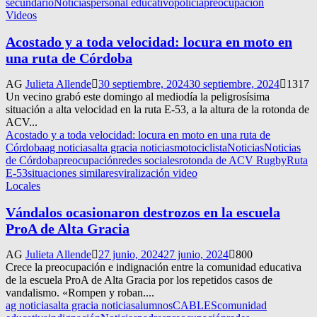
secundario
Noticias
personal educativo
policía
preocupación
Videos
Acostado y a toda velocidad: locura en moto en
una ruta de Córdoba
AG
Julieta Allende
30 septiembre, 2024
30 septiembre, 2024
1317
Un vecino grabó este domingo al mediodía la peligrosísima
situación a alta velocidad en la ruta E-53, a la altura de la rotonda de
ACV...
Acostado y a toda velocidad: locura en moto en una ruta de
Córdoba
ag noticias
alta gracia noticias
motociclista
Noticias
Noticias
de Córdoba
preocupación
redes sociales
rotonda de ACV Rugby
Ruta
E-53
situaciones similares
viralización video
Locales
Vándalos ocasionaron destrozos en la escuela
ProA de Alta Gracia
AG
Julieta Allende
27 junio, 2024
27 junio, 2024
800
Crece la preocupación e indignación entre la comunidad educativa
de la escuela ProA de Alta Gracia por los repetidos casos de
vandalismo. «Rompen y roban....
ag noticias
alta gracia noticias
alumnos
CABLES
comunidad