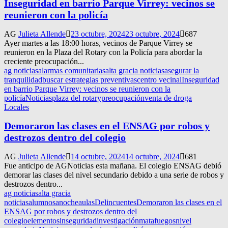
Inseguridad en barrio Parque Virrey: vecinos se
reunieron con la policía
AG
Julieta Allende
23 octubre, 2024
23 octubre, 2024
687
Ayer martes a las 18:00 horas, vecinos de Parque Virrey se
reunieron en la Plaza del Rotary con la Policía para abordar la
creciente preocupación...
ag noticias
alarmas comunitarias
alta gracia noticias
asegurar la
tranquilidad
buscar estrategias preventivas
centro vecinal
Inseguridad
en barrio Parque Virrey: vecinos se reunieron con la
policía
Noticias
plaza del rotary
preocupación
venta de droga
Locales
Demoraron las clases en el ENSAG por robos y
destrozos dentro del colegio
AG
Julieta Allende
14 octubre, 2024
14 octubre, 2024
681
Fue anticipo de AGNoticias esta mañana. El colegio ENSAG debió
demorar las clases del nivel secundario debido a una serie de robos y
destrozos dentro...
ag noticias
alta gracia
noticias
alumnos
anoche
aulas
Delincuentes
Demoraron las clases en el
ENSAG por robos y destrozos dentro del
colegio
elementos
inseguridad
investigación
matafuegos
nivel