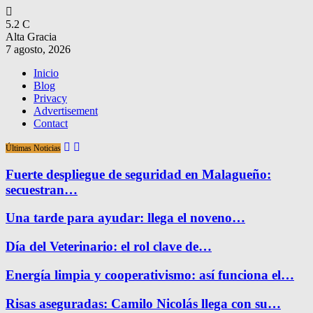
5.2
C
Alta Gracia
7 agosto, 2026
Inicio
Blog
Privacy
Advertisement
Contact
Últimas Noticias
Fuerte despliegue de seguridad en Malagueño:
secuestran…
Una tarde para ayudar: llega el noveno…
Día del Veterinario: el rol clave de…
Energía limpia y cooperativismo: así funciona el…
Risas aseguradas: Camilo Nicolás llega con su…