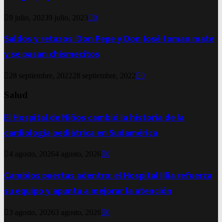
9 julio, 2023
9 julio, 2023
0
Saldos y retazos: Don Pepe y Don José toman mate
y se pasan chismecitos
28 septiembre, 2022
28 septiembre, 2022
0
Salud
El Hospital de Niños cambió la historia de la
cardiología pediátrica en Sudamérica
4 agosto, 2026
4 agosto, 2026
0
Cambios puertas adentro: el Hospital Illia refuerza
su equipo y apunta a mejorar la atención
3 agosto, 2026
3 agosto, 2026
0