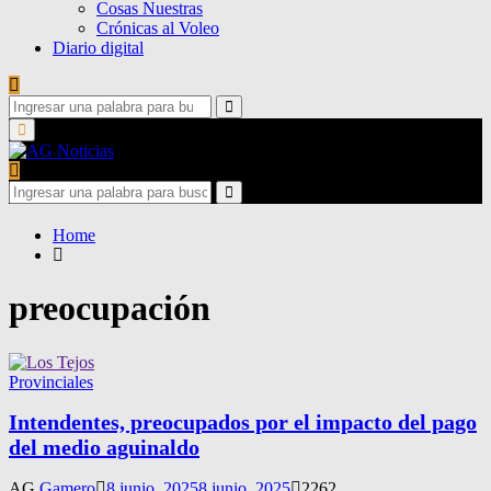
Cosas Nuestras
Crónicas al Voleo
Diario digital
Search
for:
Search
Primary
Menu
Search
for:
Search
Home
preocupación
Provinciales
Intendentes, preocupados por el impacto del pago
del medio aguinaldo
AG
Gamero
8 junio, 2025
8 junio, 2025
2262