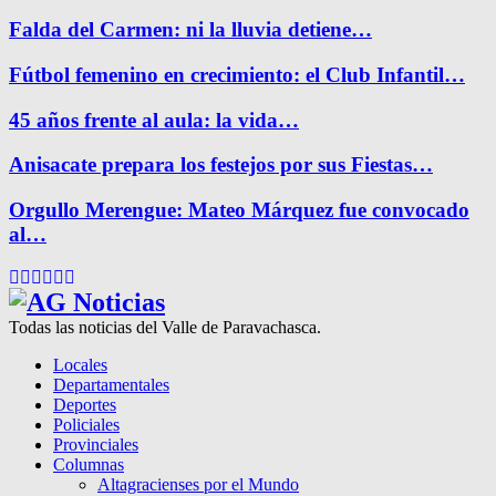
Falda del Carmen: ni la lluvia detiene…
Fútbol femenino en crecimiento: el Club Infantil…
45 años frente al aula: la vida…
Anisacate prepara los festejos por sus Fiestas…
Orgullo Merengue: Mateo Márquez fue convocado
al…
Facebook
Twitter
Instagram
Pinterest
Google
Youtube
Todas las noticias del Valle de Paravachasca.
Locales
Departamentales
Deportes
Policiales
Provinciales
Columnas
Altagracienses por el Mundo