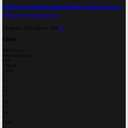
Centros de salud locales impulsan acciones por la
Semana de la Lactancia
3 agosto, 2026
3 agosto, 2026
0
Clima
Alta Gracia
nubes dispersas
62%
1.2km/h
44%
5
°
C
5
°
5
°
5
°
Vie
9
°
Sab
6
°
Dom
6
°