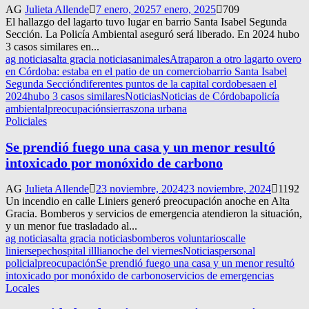
AG
Julieta Allende
7 enero, 2025
7 enero, 2025
709
El hallazgo del lagarto tuvo lugar en barrio Santa Isabel Segunda
Sección. La Policía Ambiental aseguró será liberado. En 2024 hubo
3 casos similares en...
ag noticias
alta gracia noticias
animales
Atraparon a otro lagarto overo
en Córdoba: estaba en el patio de un comercio
barrio Santa Isabel
Segunda Sección
diferentes puntos de la capital cordobesa
en el
2024
hubo 3 casos similares
Noticias
Noticias de Córdoba
policía
ambiental
preocupación
sierras
zona urbana
Policiales
Se prendió fuego una casa y un menor resultó
intoxicado por monóxido de carbono
AG
Julieta Allende
23 noviembre, 2024
23 noviembre, 2024
1192
Un incendio en calle Liniers generó preocupación anoche en Alta
Gracia. Bomberos y servicios de emergencia atendieron la situación,
y un menor fue trasladado al...
ag noticias
alta gracia noticias
bomberos voluntarios
calle
liniers
epec
hospital illlia
noche del viernes
Noticias
personal
policial
preocupación
Se prendió fuego una casa y un menor resultó
intoxicado por monóxido de carbono
servicios de emergencias
Locales