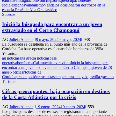
educativa
indignación
Noticias
padres
preocupación
redes
sociales
techos
vandalismo
Vándalos ocasionaron destrozos en la
escuela ProA de Alta Gracia
video
Sucesos
Inició la búsqueda para encontrar a un joven
extraviado en el Cerro Champaquí
AG
Julieta Allende
9 mayo, 2024
9 mayo, 2024
938
La búsqueda se despliega en el punto más alto de la provincia de
Córdoba. La base operativa es el cuartel de bomberos de Villa
Yacanto,...
ag noticias
alta gracia noticias
base
operativa
bomberos
Calamuchita
extraviado
Inició la búsqueda para
encontrar a un joven extraviado en el Cerro Champaquí
joven de 28
años
Noticias
Noticias de
Córdoba
preocupación
rescatistas
temperaturas muy bajas
villa yacanto
Turismo
Cifras preocupantes: baja ocupación en destinos
de la Costa Atlántica por la crisis
AG
Julieta Allende
19 enero, 2024
19 enero, 2024
559
Los principales destinos de ese sector registraron una importante