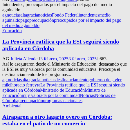
Intendentes, preocupados por el impacto del pago del medio
aguinaldo...
agnoticias
altagracianoticias
Fondo Federal
intendentes
medio
aguinaldo
pago
preocupación
preocupados por el impacto del pago
del medio aguinaldo
Educación
La Provincia ratifica que la ESI seguirá siendo
aplicada en Córdoba
AG
Julieta Allende
3 febrero, 2025
3 febrero, 2025
663
Así lo aseguraron desde el Ministerio de Educación, destacando que
la ESI es muy valorada por la comunidad educativa. Preocupa el
desfinanciamiento de los programas...
ag noticias
alta gracia noticias
desfinanciamiento
gobierno de javier
milei
horacio ferreyra
La Provincia ratifica que la ESI seguirá siendo
aplicada en Córdoba
Ministerio de Educación
Ministro de
Educación
muy valorada por la comunidad
Noticias
Noticias de
Córdoba
preocupación
programas nacionales
Ambiental
Atraparon a otro lagarto overo en Córdoba:
estaba en el patio de un comercio