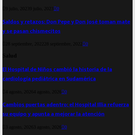
9 julio, 2023
9 julio, 2023
0
Saldos y retazos: Don Pepe y Don José toman mate
y se pasan chismecitos
28 septiembre, 2022
28 septiembre, 2022
0
Salud
El Hospital de Niños cambió la historia de la
cardiología pediátrica en Sudamérica
4 agosto, 2026
4 agosto, 2026
0
Cambios puertas adentro: el Hospital Illia refuerza
su equipo y apunta a mejorar la atención
3 agosto, 2026
3 agosto, 2026
0