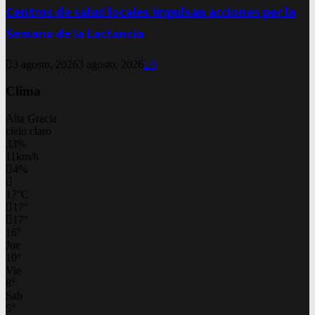
Centros de salud locales impulsan acciones por la
Semana de la Lactancia
3 agosto, 2026
3 agosto, 2026
0
Clima
Alta Gracia
cielo claro
33%
11km/h
4%
17
°
C
17
°
17
°
16
°
Jue
10
°
Vie
8
°
Sab
5
°