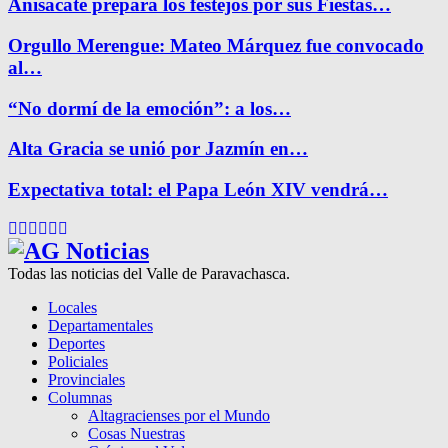
Anisacate prepara los festejos por sus Fiestas…
Orgullo Merengue: Mateo Márquez fue convocado
al…
“No dormí de la emoción”: a los…
Alta Gracia se unió por Jazmín en…
Expectativa total: el Papa León XIV vendrá…
Facebook
Twitter
Instagram
Pinterest
Google
Youtube
Todas las noticias del Valle de Paravachasca.
Locales
Departamentales
Deportes
Policiales
Provinciales
Columnas
Altagracienses por el Mundo
Cosas Nuestras