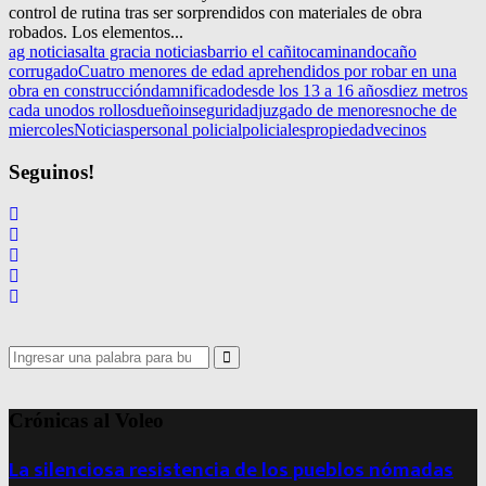
control de rutina tras ser sorprendidos con materiales de obra
robados. Los elementos...
ag noticias
alta gracia noticias
barrio el cañito
caminando
caño
corrugado
Cuatro menores de edad aprehendidos por robar en una
obra en construcción
damnificado
desde los 13 a 16 años
diez metros
cada uno
dos rollos
dueño
inseguridad
juzgado de menores
noche de
miercoles
Noticias
personal policial
policiales
propiedad
vecinos
Seguinos!
Search
for:
Search
Crónicas al Voleo
La silenciosa resistencia de los pueblos nómadas