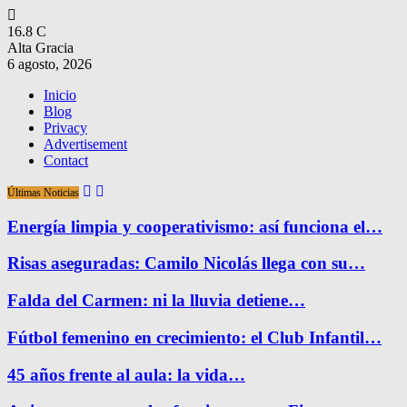
16.8
C
Alta Gracia
6 agosto, 2026
Inicio
Blog
Privacy
Advertisement
Contact
Últimas Noticias
Energía limpia y cooperativismo: así funciona el…
Risas aseguradas: Camilo Nicolás llega con su…
Falda del Carmen: ni la lluvia detiene…
Fútbol femenino en crecimiento: el Club Infantil…
45 años frente al aula: la vida…