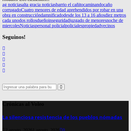
ag noticias
alta gracia noticias
barrio el cañito
caminando
caño
corrugado
Cuatro menores de edad aprehendidos por robar en una
obra en construcción
damnificado
desde los 13 a 16 años
diez metros
cada uno
dos rollos
dueño
inseguridad
juzgado de menores
noche de
miercoles
Noticias
personal policial
policiales
propiedad
vecinos
Seguinos!
Search
for:
Search
Crónicas al Voleo
La silenciosa resistencia de los pueblos nómadas
2 agosto, 2026
1 agosto, 2026
0