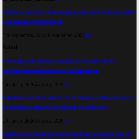
Saldos y retazos: Don Pepe y Don José toman mate
y se pasan chismecitos
28 septiembre, 2022
28 septiembre, 2022
0
Salud
El Hospital de Niños cambió la historia de la
cardiología pediátrica en Sudamérica
4 agosto, 2026
4 agosto, 2026
0
Cambios puertas adentro: el Hospital Illia refuerza
su equipo y apunta a mejorar la atención
3 agosto, 2026
3 agosto, 2026
0
Centros de salud locales impulsan acciones por la