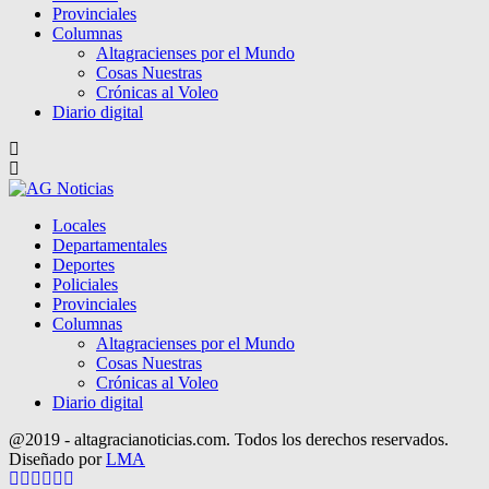
Provinciales
Columnas
Altagracienses por el Mundo
Cosas Nuestras
Crónicas al Voleo
Diario digital
Locales
Departamentales
Deportes
Policiales
Provinciales
Columnas
Altagracienses por el Mundo
Cosas Nuestras
Crónicas al Voleo
Diario digital
@2019 - altagracianoticias.com. Todos los derechos reservados.
Diseñado por
LMA
Facebook
Twitter
Instagram
Pinterest
Google
Youtube