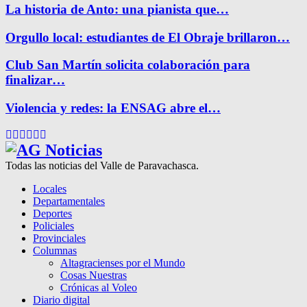
La historia de Anto: una pianista que…
Orgullo local: estudiantes de El Obraje brillaron…
Club San Martín solicita colaboración para
finalizar…
Violencia y redes: la ENSAG abre el…
Facebook
Twitter
Instagram
Pinterest
Google
Youtube
Todas las noticias del Valle de Paravachasca.
Locales
Departamentales
Deportes
Policiales
Provinciales
Columnas
Altagracienses por el Mundo
Cosas Nuestras
Crónicas al Voleo
Diario digital