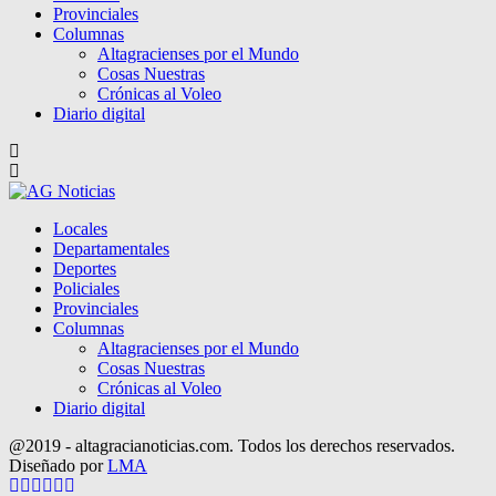
Provinciales
Columnas
Altagracienses por el Mundo
Cosas Nuestras
Crónicas al Voleo
Diario digital
Locales
Departamentales
Deportes
Policiales
Provinciales
Columnas
Altagracienses por el Mundo
Cosas Nuestras
Crónicas al Voleo
Diario digital
@2019 - altagracianoticias.com. Todos los derechos reservados.
Diseñado por
LMA
Facebook
Twitter
Instagram
Pinterest
Google
Youtube