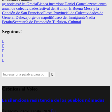
ag noticias
Alta Gracia
Bianca incardona
Daniel Gonzalez
encuentro
anual de colectividades
festival del Humor la Buena Mesa y la
Canción de San Francisco
Fiesta Provincial de Colectividades de
General Deheza
jorge de napoli
Museo del Inmigrante
Nadia
Peralta
Secretaría de Promoción Turístico- Cultural
Seguinos!
Search
for:
Search
Crónicas al Voleo
La silenciosa resistencia de los pueblos nómadas
2 agosto, 2026
1 agosto, 2026
0