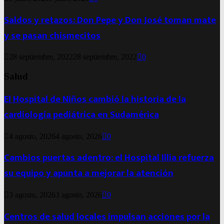
Saldos y retazos: Don Pepe y Don José toman mate
y se pasan chismecitos
28 septiembre, 2022
28 septiembre, 2022
0
Salud
El Hospital de Niños cambió la historia de la
cardiología pediátrica en Sudamérica
4 agosto, 2026
4 agosto, 2026
0
Cambios puertas adentro: el Hospital Illia refuerza
su equipo y apunta a mejorar la atención
3 agosto, 2026
3 agosto, 2026
0
Centros de salud locales impulsan acciones por la