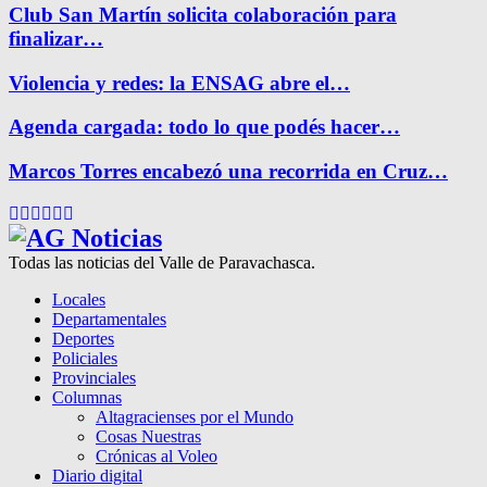
Club San Martín solicita colaboración para
finalizar…
Violencia y redes: la ENSAG abre el…
Agenda cargada: todo lo que podés hacer…
Marcos Torres encabezó una recorrida en Cruz…
Facebook
Twitter
Instagram
Pinterest
Google
Youtube
Todas las noticias del Valle de Paravachasca.
Locales
Departamentales
Deportes
Policiales
Provinciales
Columnas
Altagracienses por el Mundo
Cosas Nuestras
Crónicas al Voleo
Diario digital