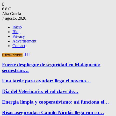
6.8
C
Alta Gracia
7 agosto, 2026
Inicio
Blog
Privacy
Advertisement
Contact
Últimas Noticias
Fuerte despliegue de seguridad en Malagueño:
secuestran…
Una tarde para ayudar: llega el noveno…
Día del Veterinario: el rol clave de…
Energía limpia y cooperativismo: así funciona el…
Risas aseguradas: Camilo Nicolás llega con su…