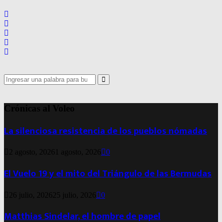
Search
for:
Search
Crónicas al Voleo
La silenciosa resistencia de los pueblos nómadas
2 agosto, 2026
1 agosto, 2026
0
El Vuelo 19 y el mito del Triángulo de las Bermudas
26 julio, 2026
25 julio, 2026
0
Matthias Sindelar, el hombre de papel