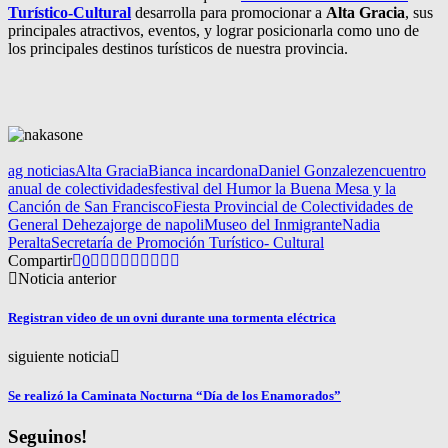
Turístico-Cultural
desarrolla para promocionar a
Alta Gracia
, sus
principales atractivos, eventos, y lograr posicionarla como uno de
los principales destinos turísticos de nuestra provincia.
ag noticias
Alta Gracia
Bianca incardona
Daniel Gonzalez
encuentro
anual de colectividades
festival del Humor la Buena Mesa y la
Canción de San Francisco
Fiesta Provincial de Colectividades de
General Deheza
jorge de napoli
Museo del Inmigrante
Nadia
Peralta
Secretaría de Promoción Turístico- Cultural
Compartir
0
Noticia anterior
Registran video de un ovni durante una tormenta eléctrica
siguiente noticia
Se realizó la Caminata Nocturna “Día de los Enamorados”
Seguinos!