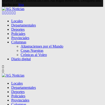
@2019 - altagracianoticias.com. All Right Reserved. Designed and
Hecho por
lma
Facebook
Twitter
Instagram
Pinterest
Google
Youtube
Locales
Departamentales
Deportes
Policiales
Provinciales
Columnas
Altagracienses por el Mundo
Cosas Nuestras
Crónicas al Voleo
Diario digital
Locales
Departamentales
Deportes
Policiales
Provinciales
Columnas