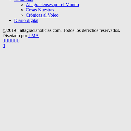
Altagracienses por el Mundo
Cosas Nuestras
Crónicas al Voleo
Diario digital
@2019 - altagracianoticias.com. Todos los derechos reservados.
Diseñado por
LMA
Facebook
Twitter
Instagram
Pinterest
Google
Youtube