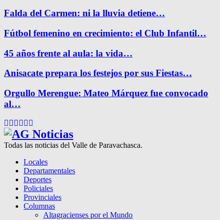
Falda del Carmen: ni la lluvia detiene…
Fútbol femenino en crecimiento: el Club Infantil…
45 años frente al aula: la vida…
Anisacate prepara los festejos por sus Fiestas…
Orgullo Merengue: Mateo Márquez fue convocado
al…
Facebook
Twitter
Instagram
Pinterest
Google
Youtube
Todas las noticias del Valle de Paravachasca.
Locales
Departamentales
Deportes
Policiales
Provinciales
Columnas
Altagracienses por el Mundo