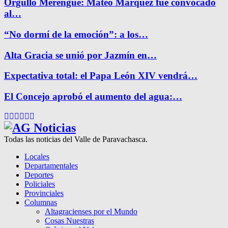
Orgullo Merengue: Mateo Márquez fue convocado
al…
“No dormí de la emoción”: a los…
Alta Gracia se unió por Jazmín en…
Expectativa total: el Papa León XIV vendrá…
El Concejo aprobó el aumento del agua:…
Facebook
Twitter
Instagram
Pinterest
Google
Youtube
Todas las noticias del Valle de Paravachasca.
Locales
Departamentales
Deportes
Policiales
Provinciales
Columnas
Altagracienses por el Mundo
Cosas Nuestras