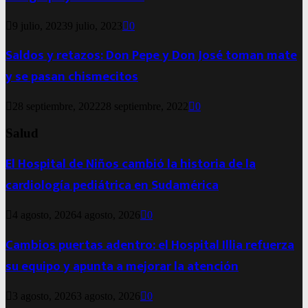
9 julio, 2023
9 julio, 2023
0
Saldos y retazos: Don Pepe y Don José toman mate
y se pasan chismecitos
28 septiembre, 2022
28 septiembre, 2022
0
Salud
El Hospital de Niños cambió la historia de la
cardiología pediátrica en Sudamérica
4 agosto, 2026
4 agosto, 2026
0
Cambios puertas adentro: el Hospital Illia refuerza
su equipo y apunta a mejorar la atención
3 agosto, 2026
3 agosto, 2026
0