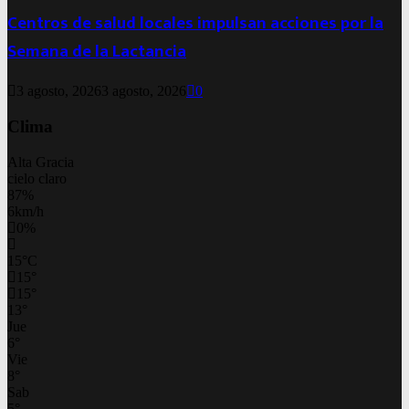
Centros de salud locales impulsan acciones por la
Semana de la Lactancia
3 agosto, 2026
3 agosto, 2026
0
Clima
Alta Gracia
cielo claro
87%
6km/h
0%
15
°
C
15
°
15
°
13
°
Jue
6
°
Vie
8
°
Sab
5
°