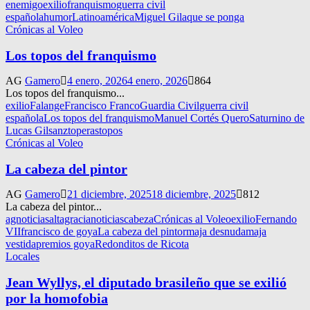
enemigo
exilio
franquismo
guerra civil
española
humor
Latinoamérica
Miguel Gila
que se ponga
Crónicas al Voleo
Los topos del franquismo
AG
Gamero
4 enero, 2026
4 enero, 2026
864
Los topos del franquismo...
exilio
Falange
Francisco Franco
Guardia Civil
guerra civil
española
Los topos del franquismo
Manuel Cortés Quero
Saturnino de
Lucas Gilsanz
toperas
topos
Crónicas al Voleo
La cabeza del pintor
AG
Gamero
21 diciembre, 2025
18 diciembre, 2025
812
La cabeza del pintor...
agnoticias
altagracianoticias
cabeza
Crónicas al Voleo
exilio
Fernando
VII
francisco de goya
La cabeza del pintor
maja desnuda
maja
vestida
premios goya
Redonditos de Ricota
Locales
Jean Wyllys, el diputado brasileño que se exilió
por la homofobia