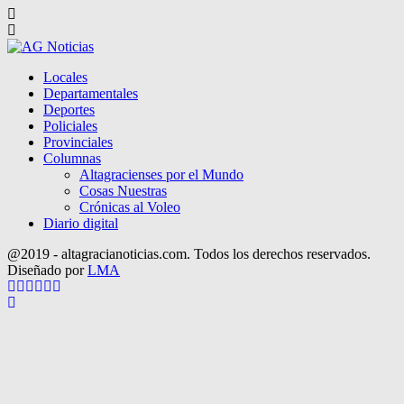
Locales
Departamentales
Deportes
Policiales
Provinciales
Columnas
Altagracienses por el Mundo
Cosas Nuestras
Crónicas al Voleo
Diario digital
@2019 - altagracianoticias.com. Todos los derechos reservados.
Diseñado por
LMA
Facebook
Twitter
Instagram
Pinterest
Google
Youtube