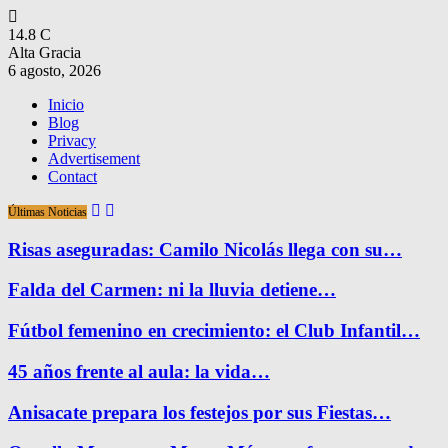
14.8
C
Alta Gracia
6 agosto, 2026
Inicio
Blog
Privacy
Advertisement
Contact
Últimas Noticias
Risas aseguradas: Camilo Nicolás llega con su…
Falda del Carmen: ni la lluvia detiene…
Fútbol femenino en crecimiento: el Club Infantil…
45 años frente al aula: la vida…
Anisacate prepara los festejos por sus Fiestas…