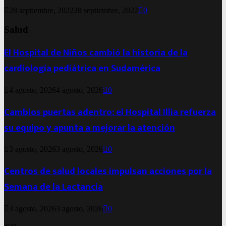
28 septiembre, 2022
28 septiembre, 2022
0
Salud
El Hospital de Niños cambió la historia de la
cardiología pediátrica en Sudamérica
4 agosto, 2026
4 agosto, 2026
0
Cambios puertas adentro: el Hospital Illia refuerza
su equipo y apunta a mejorar la atención
3 agosto, 2026
3 agosto, 2026
0
Centros de salud locales impulsan acciones por la
Semana de la Lactancia
3 agosto, 2026
3 agosto, 2026
0