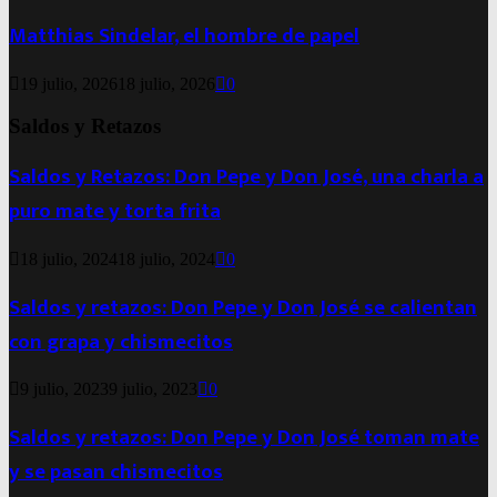
Matthias Sindelar, el hombre de papel
19 julio, 2026
18 julio, 2026
0
Saldos y Retazos
Saldos y Retazos: Don Pepe y Don José, una charla a
puro mate y torta frita
18 julio, 2024
18 julio, 2024
0
Saldos y retazos: Don Pepe y Don José se calientan
con grapa y chismecitos
9 julio, 2023
9 julio, 2023
0
Saldos y retazos: Don Pepe y Don José toman mate
y se pasan chismecitos