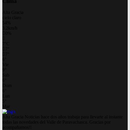
Clima
Alta Gracia
cielo claro
54%
3.2km/h
0%
7
°
C
7
°
7
°
6
°
Vie
9
°
Sab
6
°
Dom
6
°
Lun
5
°
Mar
Alta Gracia Noticias hace dos años trabaja para llevarte al instante
todas las novedades del Valle de Paravachasca. Gracias por
acompañarnos!!