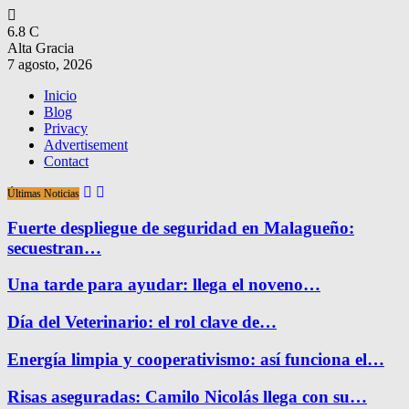
6.8
C
Alta Gracia
7 agosto, 2026
Inicio
Blog
Privacy
Advertisement
Contact
Últimas Noticias
Fuerte despliegue de seguridad en Malagueño:
secuestran…
Una tarde para ayudar: llega el noveno…
Día del Veterinario: el rol clave de…
Energía limpia y cooperativismo: así funciona el…
Risas aseguradas: Camilo Nicolás llega con su…