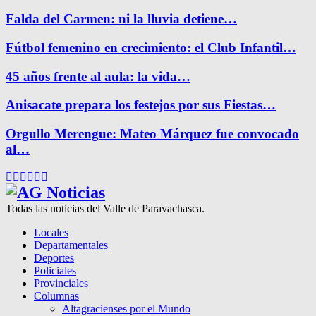
Falda del Carmen: ni la lluvia detiene…
Fútbol femenino en crecimiento: el Club Infantil…
45 años frente al aula: la vida…
Anisacate prepara los festejos por sus Fiestas…
Orgullo Merengue: Mateo Márquez fue convocado
al…
Facebook
Twitter
Instagram
Pinterest
Google
Youtube
Todas las noticias del Valle de Paravachasca.
Locales
Departamentales
Deportes
Policiales
Provinciales
Columnas
Altagracienses por el Mundo