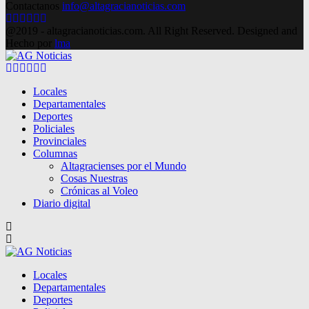
Contactanos
info@altagracianoticias.com
Facebook
Twitter
Instagram
Pinterest
Google
Youtube
@2019 - altagracianoticias.com. All Right Reserved. Designed and
Hecho por
lma
Facebook
Twitter
Instagram
Pinterest
Google
Youtube
Locales
Departamentales
Deportes
Policiales
Provinciales
Columnas
Altagracienses por el Mundo
Cosas Nuestras
Crónicas al Voleo
Diario digital
Locales
Departamentales
Deportes