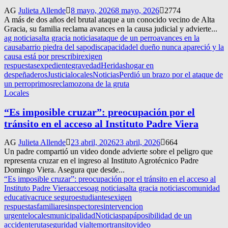
AG
Julieta Allende
8 mayo, 2026
8 mayo, 2026
2774
A más de dos años del brutal ataque a un conocido vecino de Alta
Gracia, su familia reclama avances en la causa judicial y advierte...
ag noticias
alta gracia noticias
ataque de un perro
avances en la
causa
barrio piedra del sapo
discapacidad
el dueño nunca apareció y la
causa está por prescribir
exigen
respuestas
expediente
gravedad
Heridas
hogar en
despeñaderos
Justicia
locales
Noticias
Perdió un brazo por el ataque de
un perro
primos
reclamo
zona de la gruta
Locales
“Es imposible cruzar”: preocupación por el
tránsito en el acceso al Instituto Padre Viera
AG
Julieta Allende
23 abril, 2026
23 abril, 2026
664
Un padre compartió un video donde advierte sobre el peligro que
representa cruzar en el ingreso al Instituto Agrotécnico Padre
Domingo Viera. Asegura que desde...
“Es imposible cruzar”: preocupación por el tránsito en el acceso al
Instituto Padre Viera
acceso
ag noticias
alta gracia noticias
comunidad
educativa
cruce seguro
estudiantes
exigen
respuestas
familiares
inspectores
intervencion
urgente
locales
municipalidad
Noticias
papá
posibilidad de un
accidente
ruta
seguridad vial
temor
transito
video