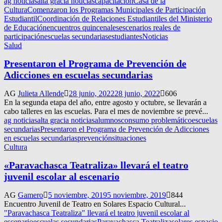
ag noticias
alta gracia noticias
capacitación
Casa de la
Cultura
Comenzaron los Programas Municipales de Participación
Estudiantil
Coordinación de Relaciones Estudiantiles del Ministerio
de Educación
encuentros quincenales
escenarios reales de
participación
escuelas secundarias
estudiantes
Noticias
Salud
Presentaron el Programa de Prevención de
Adicciones en escuelas secundarias
AG
Julieta Allende
28 junio, 2022
28 junio, 2022
606
En la segunda etapa del año, entre agosto y octubre, se llevarán a
cabo talleres en las escuelas. Para el mes de noviembre se prevé...
ag noticias
alta gracia noticias
alumnos
consumo problemático
escuelas
secundarias
Presentaron el Programa de Prevención de Adicciones
en escuelas secundarias
prevención
situaciones
Cultura
«Paravachasca Teatraliza» llevará el teatro
juvenil escolar al escenario
AG
Gamero
5 noviembre, 2019
5 noviembre, 2019
844
Encuentro Juvenil de Teatro en Solares Espacio Cultural...
"Paravachasca Teatraliza" llevará el teatro juvenil escolar al
escenario
escuelas secundarias
Paravachasca Teatraliza
solares espacio