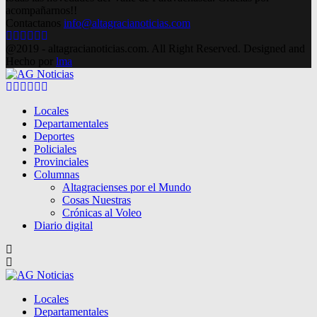
acompañarnos!!
Contactanos
info@altagracianoticias.com
Facebook
Twitter
Instagram
Pinterest
Google
Youtube
@2019 - altagracianoticias.com. All Right Reserved. Designed and
Hecho por
lma
Facebook
Twitter
Instagram
Pinterest
Google
Youtube
Locales
Departamentales
Deportes
Policiales
Provinciales
Columnas
Altagracienses por el Mundo
Cosas Nuestras
Crónicas al Voleo
Diario digital
Locales
Departamentales