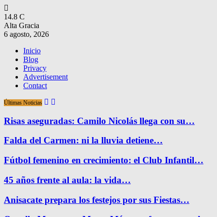
14.8
C
Alta Gracia
6 agosto, 2026
Inicio
Blog
Privacy
Advertisement
Contact
Últimas Noticias
Risas aseguradas: Camilo Nicolás llega con su…
Falda del Carmen: ni la lluvia detiene…
Fútbol femenino en crecimiento: el Club Infantil…
45 años frente al aula: la vida…
Anisacate prepara los festejos por sus Fiestas…