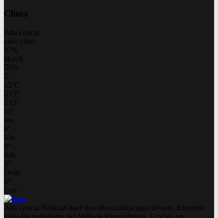
Clima
Alta Gracia
cielo claro
87%
6km/h
0%
15
°
C
15
°
15
°
13
°
Jue
6
°
Vie
8
°
Sab
5
°
Dom
6
°
Lun
Alta Gracia Noticias hace dos años trabaja para llevarte al instante
todas las novedades del Valle de Paravachasca. Gracias por