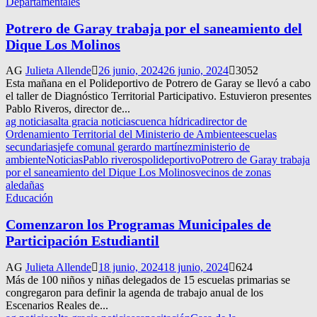
Departamentales
Potrero de Garay trabaja por el saneamiento del
Dique Los Molinos
AG
Julieta Allende
26 junio, 2024
26 junio, 2024
3052
Esta mañana en el Polideportivo de Potrero de Garay se llevó a cabo
el taller de Diagnóstico Territorial Participativo. Estuvieron presentes
Pablo Riveros, director de...
ag noticias
alta gracia noticias
cuenca hídrica
director de
Ordenamiento Territorial del Ministerio de Ambiente
escuelas
secundarias
jefe comunal gerardo martínez
ministerio de
ambiente
Noticias
Pablo riveros
polideportivo
Potrero de Garay trabaja
por el saneamiento del Dique Los Molinos
vecinos de zonas
aledañas
Educación
Comenzaron los Programas Municipales de
Participación Estudiantil
AG
Julieta Allende
18 junio, 2024
18 junio, 2024
624
Más de 100 niños y niñas delegados de 15 escuelas primarias se
congregaron para definir la agenda de trabajo anual de los
Escenarios Reales de...