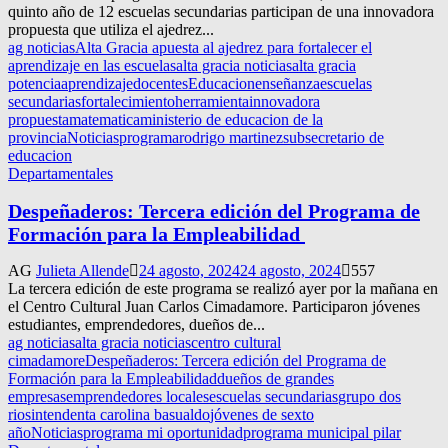
quinto año de 12 escuelas secundarias participan de una innovadora
propuesta que utiliza el ajedrez...
ag noticias
Alta Gracia apuesta al ajedrez para fortalecer el
aprendizaje en las escuelas
alta gracia noticias
alta gracia
potencia
aprendizaje
docentes
Educacion
enseñanza
escuelas
secundarias
fortalecimiento
herramienta
innovadora
propuesta
matematica
ministerio de educacion de la
provincia
Noticias
programa
rodrigo martinez
subsecretario de
educacion
Departamentales
Despeñaderos: Tercera edición del Programa de
Formación para la Empleabilidad
AG
Julieta Allende
24 agosto, 2024
24 agosto, 2024
557
La tercera edición de este programa se realizó ayer por la mañana en
el Centro Cultural Juan Carlos Cimadamore. Participaron jóvenes
estudiantes, emprendedores, dueños de...
ag noticias
alta gracia noticias
centro cultural
cimadamore
Despeñaderos: Tercera edición del Programa de
Formación para la Empleabilidad
dueños de grandes
empresas
emprendedores locales
escuelas secundarias
grupo dos
rios
intendenta carolina basualdo
jóvenes de sexto
año
Noticias
programa mi oportunidad
programa municipal pilar