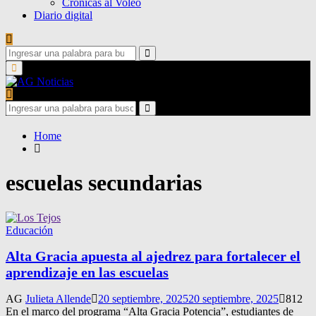
Crónicas al Voleo
Diario digital
Search
for:
Search
Primary
Menu
Search
for:
Search
Home
escuelas secundarias
Educación
Alta Gracia apuesta al ajedrez para fortalecer el
aprendizaje en las escuelas
AG
Julieta Allende
20 septiembre, 2025
20 septiembre, 2025
812
En el marco del programa “Alta Gracia Potencia”, estudiantes de