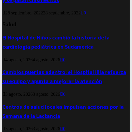
y se pasan chismecitos
28 septiembre, 2022
28 septiembre, 2022
0
Salud
El Hospital de Niños cambió la historia de la
cardiología pediátrica en Sudamérica
4 agosto, 2026
4 agosto, 2026
0
Cambios puertas adentro: el Hospital Illia refuerza
su equipo y apunta a mejorar la atención
3 agosto, 2026
3 agosto, 2026
0
Centros de salud locales impulsan acciones por la
Semana de la Lactancia
3 agosto, 2026
3 agosto, 2026
0