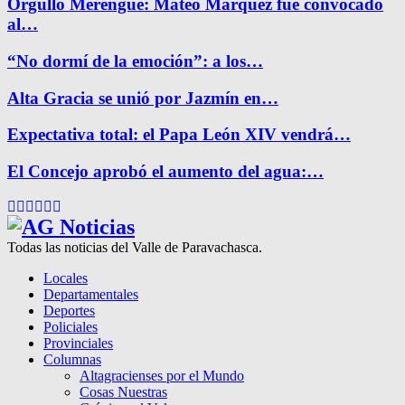
Orgullo Merengue: Mateo Márquez fue convocado
al…
“No dormí de la emoción”: a los…
Alta Gracia se unió por Jazmín en…
Expectativa total: el Papa León XIV vendrá…
El Concejo aprobó el aumento del agua:…
Facebook
Twitter
Instagram
Pinterest
Google
Youtube
Todas las noticias del Valle de Paravachasca.
Locales
Departamentales
Deportes
Policiales
Provinciales
Columnas
Altagracienses por el Mundo
Cosas Nuestras