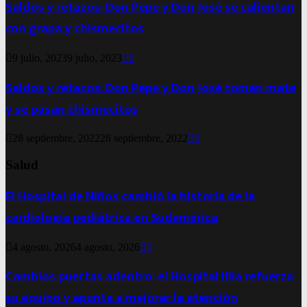
Saldos y retazos: Don Pepe y Don José se calientan
con grapa y chismecitos
9 julio, 2023
9 julio, 2023
0
Saldos y retazos: Don Pepe y Don José toman mate
y se pasan chismecitos
28 septiembre, 2022
28 septiembre, 2022
0
Salud
El Hospital de Niños cambió la historia de la
cardiología pediátrica en Sudamérica
4 agosto, 2026
4 agosto, 2026
0
Cambios puertas adentro: el Hospital Illia refuerza
su equipo y apunta a mejorar la atención