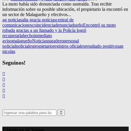
La moto había sido denunciada como sustraída. Tras recibir
información sobre su posible ubicación, el propietario la encontró en
un sector de Malagueño y efectivos...
ag noticias
alta gracia noticias
central de
comunicaciones
coincidencia
denuncia
dueño
Encontró su moto
robada gracias a un llamado y la Policía logró
recuperarla
hecho
inmediato
aviso
malagueño
Noticias
paradero
personal
policial
policiales
propietario
registros oficiales
resultado positivo
san
nicolas
Seguinos!
Search
for:
Search
Crónicas al Voleo