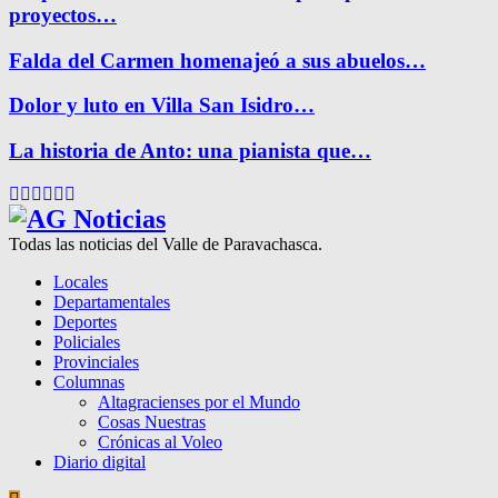
proyectos…
Falda del Carmen homenajeó a sus abuelos…
Dolor y luto en Villa San Isidro…
La historia de Anto: una pianista que…
Facebook
Twitter
Instagram
Pinterest
Google
Youtube
Todas las noticias del Valle de Paravachasca.
Locales
Departamentales
Deportes
Policiales
Provinciales
Columnas
Altagracienses por el Mundo
Cosas Nuestras
Crónicas al Voleo
Diario digital