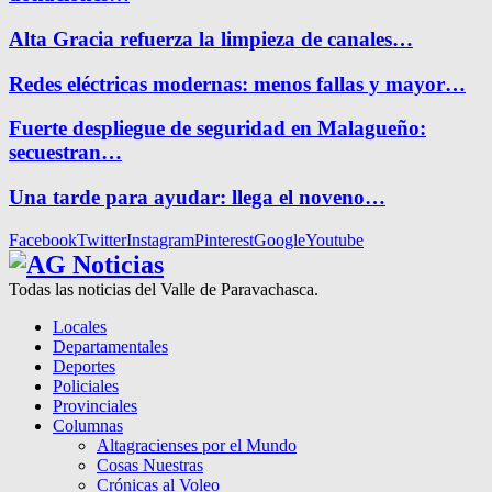
Alta Gracia refuerza la limpieza de canales…
Redes eléctricas modernas: menos fallas y mayor…
Fuerte despliegue de seguridad en Malagueño:
secuestran…
Una tarde para ayudar: llega el noveno…
Facebook
Twitter
Instagram
Pinterest
Google
Youtube
Todas las noticias del Valle de Paravachasca.
Locales
Departamentales
Deportes
Policiales
Provinciales
Columnas
Altagracienses por el Mundo
Cosas Nuestras
Crónicas al Voleo