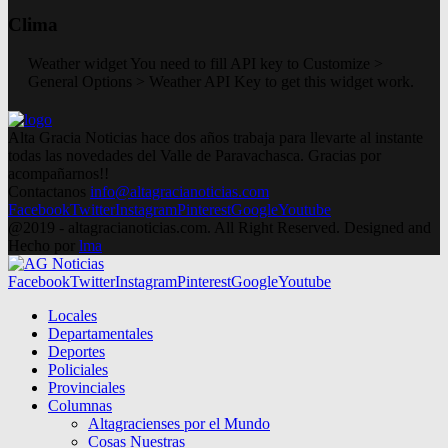
Clima
Weather widget
You need to fill API key to Customize >
General Options > Weather API Key to get this widget work.
Alta Gracia Noticias hace dos años trabaja para llevarte al instante
todas las novedades del Valle de Paravachasca. Gracias por
acompañarnos!!
Contactanos
info@altagracianoticias.com
Facebook
Twitter
Instagram
Pinterest
Google
Youtube
@2019 - altagracianoticias.com. All Right Reserved. Designed and
Hecho por
lma
Facebook
Twitter
Instagram
Pinterest
Google
Youtube
Locales
Departamentales
Deportes
Policiales
Provinciales
Columnas
Altagracienses por el Mundo
Cosas Nuestras