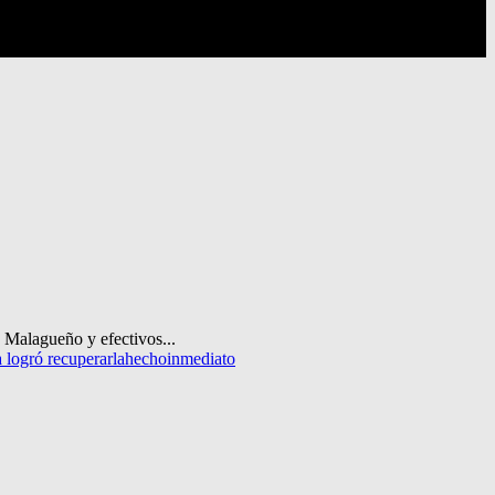
e Malagueño y efectivos...
 logró recuperarla
hecho
inmediato