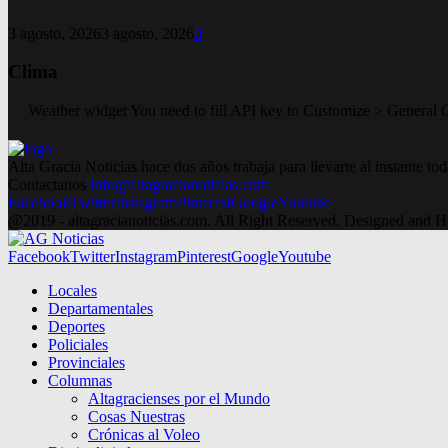
3 agosto, 2026
3 agosto, 2026
0
Clima
Weather widget
You need to fill API key to Customize > General 
Alta Gracia Noticias hace dos años trabaja para llevarte al instante 
Contactanos
info@altagracianoticias.com
Facebook
Twitter
Instagram
Pinterest
Google
Youtube
@2019 - altagracianoticias.com. All Right Reserved. Designed and 
Facebook
Twitter
Instagram
Pinterest
Google
Youtube
Locales
Departamentales
Deportes
Policiales
Provinciales
Columnas
Altagracienses por el Mundo
Cosas Nuestras
Crónicas al Voleo