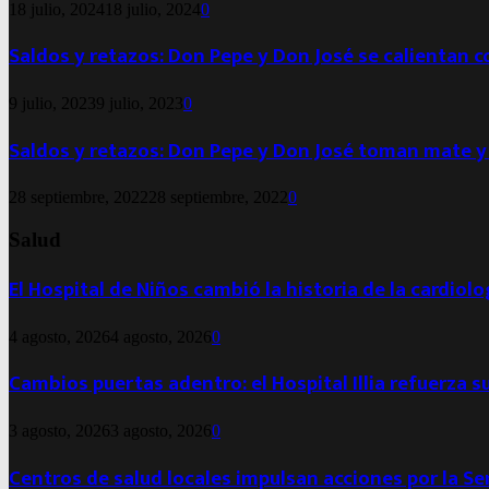
18 julio, 2024
18 julio, 2024
0
Saldos y retazos: Don Pepe y Don José se calientan 
9 julio, 2023
9 julio, 2023
0
Saldos y retazos: Don Pepe y Don José toman mate y
28 septiembre, 2022
28 septiembre, 2022
0
Salud
El Hospital de Niños cambió la historia de la cardiol
4 agosto, 2026
4 agosto, 2026
0
Cambios puertas adentro: el Hospital Illia refuerza s
3 agosto, 2026
3 agosto, 2026
0
Centros de salud locales impulsan acciones por la S