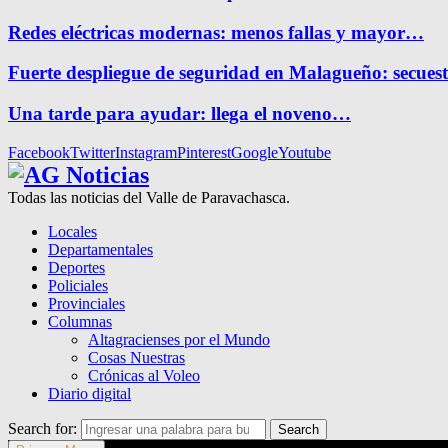
Redes eléctricas modernas: menos fallas y mayor…
Fuerte despliegue de seguridad en Malagueño: secue
Una tarde para ayudar: llega el noveno…
Facebook
Twitter
Instagram
Pinterest
Google
Youtube
Todas las noticias del Valle de Paravachasca.
Locales
Departamentales
Deportes
Policiales
Provinciales
Columnas
Altagracienses por el Mundo
Cosas Nuestras
Crónicas al Voleo
Diario digital
Search for:
Search