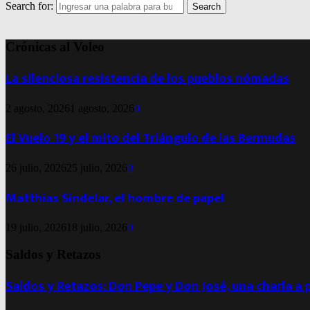
Search for:
Search
Crónicas al Voleo
La silenciosa resistencia de los pueblos nómadas
2 agosto, 2026
1 agosto, 2026
0
El Vuelo 19 y el mito del Triángulo de las Bermudas
26 julio, 2026
25 julio, 2026
0
Matthias Sindelar, el hombre de papel
19 julio, 2026
18 julio, 2026
0
Saldos y Retazos
Saldos y Retazos: Don Pepe y Don José, una charla a 