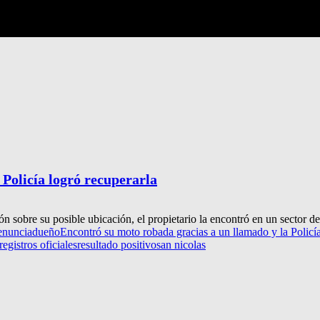
Policía logró recuperarla
n sobre su posible ubicación, el propietario la encontró en un sector d
enuncia
dueño
Encontró su moto robada gracias a un llamado y la Policía
registros oficiales
resultado positivo
san nicolas