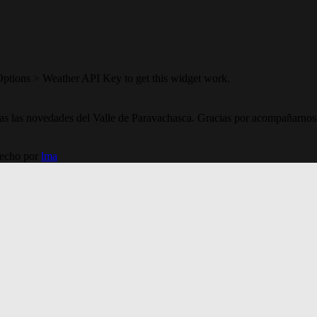
Options > Weather API Key to get this widget work.
todas las novedades del Valle de Paravachasca. Gracias por acompañarnos
Hecho por
lma