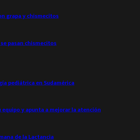
con grapa y chismecitos
 se pasan chismecitos
ogía pediátrica en Sudamérica
u equipo y apunta a mejorar la atención
emana de la Lactancia