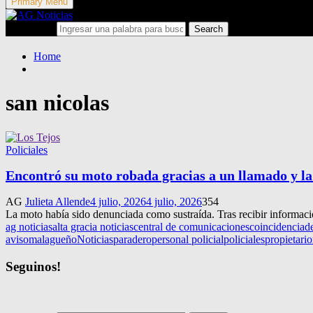
Primary Menu
Search for:
Search
Home
san nicolas
Policiales
Encontró su moto robada gracias a un llamado y la 
AG
Julieta Allende
4 julio, 2026
4 julio, 2026
354
La moto había sido denunciada como sustraída. Tras recibir informació
ag noticias
alta gracia noticias
central de comunicaciones
coincidencia
d
aviso
malagueño
Noticias
paradero
personal policial
policiales
propietario
Seguinos!