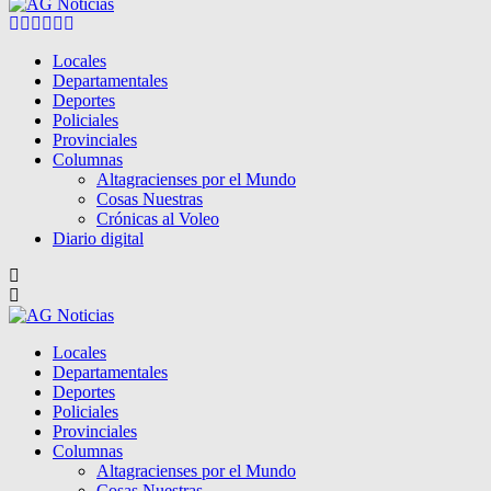
Facebook
Twitter
Instagram
Pinterest
Google
Youtube
Locales
Departamentales
Deportes
Policiales
Provinciales
Columnas
Altagracienses por el Mundo
Cosas Nuestras
Crónicas al Voleo
Diario digital
Locales
Departamentales
Deportes
Policiales
Provinciales
Columnas
Altagracienses por el Mundo
Cosas Nuestras