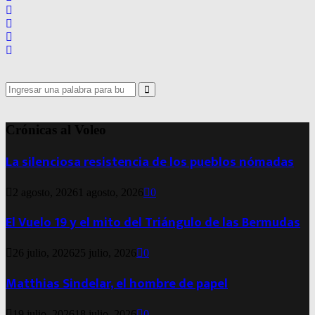
Search
for:
Search
Crónicas al Voleo
La silenciosa resistencia de los pueblos nómadas
2 agosto, 2026
1 agosto, 2026
0
El Vuelo 19 y el mito del Triángulo de las Bermudas
26 julio, 2026
25 julio, 2026
0
Matthias Sindelar, el hombre de papel
19 julio, 2026
18 julio, 2026
0