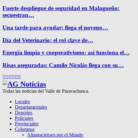
Fuerte despliegue de seguridad en Malagueño:
secuestran…
Una tarde para ayudar: llega el noveno…
Día del Veterinario: el rol clave de…
Energía limpia y cooperativismo: así funciona el…
Risas aseguradas: Camilo Nicolás llega con su…
Facebook
Twitter
Instagram
Pinterest
Google
Youtube
Todas las noticias del Valle de Paravachasca.
Locales
Departamentales
Deportes
Policiales
Provinciales
Columnas
Altagracienses por el Mundo