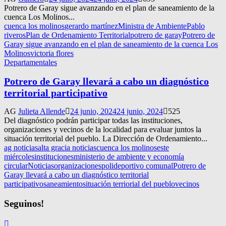
Potrero de Garay sigue avanzando en el plan de saneamiento de la
cuenca Los Molinos...
cuenca los molinos
gerardo martínez
Ministra de Ambiente
Pablo
riveros
Plan de Ordenamiento Territorial
potrero de garay
Potrero de
Garay sigue avanzando en el plan de saneamiento de la cuenca Los
Molinos
victoria flores
Departamentales
Potrero de Garay llevará a cabo un diagnóstico
territorial participativo
AG
Julieta Allende
24 junio, 2024
24 junio, 2024
525
Del diagnóstico podrán participar todas las instituciones,
organizaciones y vecinos de la localidad para evaluar juntos la
situación territorial del pueblo. La Dirección de Ordenamiento...
ag noticias
alta gracia noticias
cuenca los molinos
este
miércoles
instituciones
ministerio de ambiente y economía
circular
Noticias
organizaciones
polideportivo comunal
Potrero de
Garay llevará a cabo un diagnóstico territorial
participativo
saneamiento
situación terriorial del pueblo
vecinos
Seguinos!