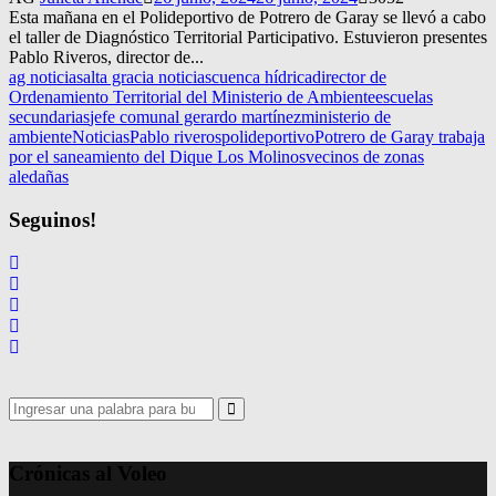
Esta mañana en el Polideportivo de Potrero de Garay se llevó a cabo
el taller de Diagnóstico Territorial Participativo. Estuvieron presentes
Pablo Riveros, director de...
ag noticias
alta gracia noticias
cuenca hídrica
director de
Ordenamiento Territorial del Ministerio de Ambiente
escuelas
secundarias
jefe comunal gerardo martínez
ministerio de
ambiente
Noticias
Pablo riveros
polideportivo
Potrero de Garay trabaja
por el saneamiento del Dique Los Molinos
vecinos de zonas
aledañas
Seguinos!
Search
for:
Search
Crónicas al Voleo