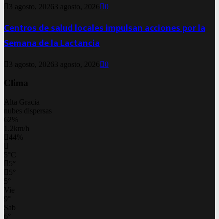
3 agosto, 2026
3 agosto, 2026
0
Centros de salud locales impulsan acciones por la
Semana de la Lactancia
3 agosto, 2026
3 agosto, 2026
0
Clima
Alta Gracia
nubes dispersas
62%
1.2km/h
44%
5
°
C
5
°
5
°
5
°
Vie
9
°
Sab
6
°