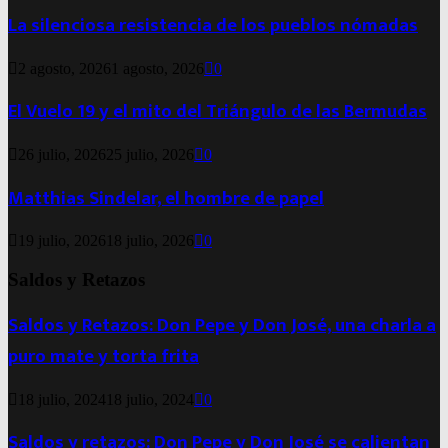
La silenciosa resistencia de los pueblos nómadas
2 agosto, 2026
1 agosto, 2026
0
El Vuelo 19 y el mito del Triángulo de las Bermudas
26 julio, 2026
25 julio, 2026
0
Matthias Sindelar, el hombre de papel
19 julio, 2026
18 julio, 2026
0
Saldos y Retazos
Saldos y Retazos: Don Pepe y Don José, una charla a
puro mate y torta frita
18 julio, 2024
18 julio, 2024
0
Saldos y retazos: Don Pepe y Don José se calientan