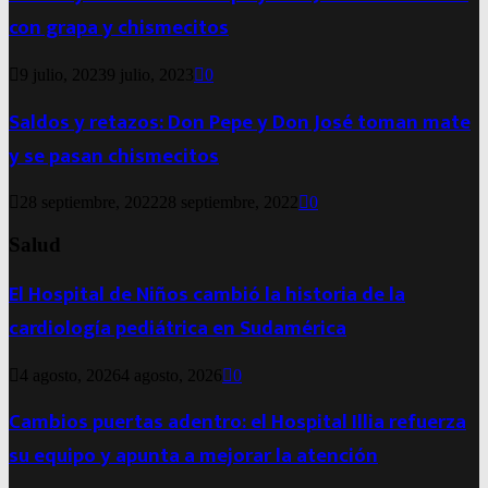
con grapa y chismecitos
9 julio, 2023
9 julio, 2023
0
Saldos y retazos: Don Pepe y Don José toman mate
y se pasan chismecitos
28 septiembre, 2022
28 septiembre, 2022
0
Salud
El Hospital de Niños cambió la historia de la
cardiología pediátrica en Sudamérica
4 agosto, 2026
4 agosto, 2026
0
Cambios puertas adentro: el Hospital Illia refuerza
su equipo y apunta a mejorar la atención