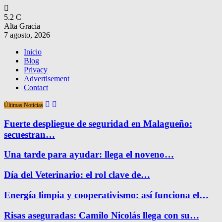
5.2
C
Alta Gracia
7 agosto, 2026
Inicio
Blog
Privacy
Advertisement
Contact
Últimas Noticias
Fuerte despliegue de seguridad en Malagueño:
secuestran…
Una tarde para ayudar: llega el noveno…
Día del Veterinario: el rol clave de…
Energía limpia y cooperativismo: así funciona el…
Risas aseguradas: Camilo Nicolás llega con su…