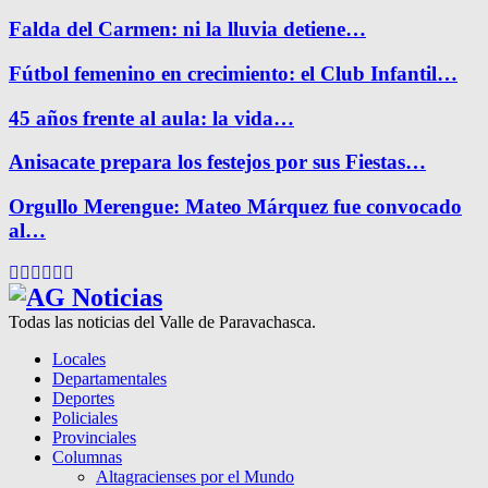
Falda del Carmen: ni la lluvia detiene…
Fútbol femenino en crecimiento: el Club Infantil…
45 años frente al aula: la vida…
Anisacate prepara los festejos por sus Fiestas…
Orgullo Merengue: Mateo Márquez fue convocado
al…
Facebook
Twitter
Instagram
Pinterest
Google
Youtube
Todas las noticias del Valle de Paravachasca.
Locales
Departamentales
Deportes
Policiales
Provinciales
Columnas
Altagracienses por el Mundo