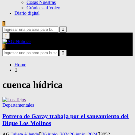
Cosas Nuestras
Crónicas al Voleo
Diario digital
Search
for:
Search
Primary
Menu
Search
for:
Search
Home
cuenca hídrica
Departamentales
Potrero de Garay trabaja por el saneamiento del
Dique Los Molinos
AG
Julieta Allende
26 junio, 2024
26 junio, 2024
3052