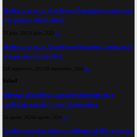
Saldos y retazos: Don Pepe y Don José se calientan
con grapa y chismecitos
9 julio, 2023
9 julio, 2023
0
Saldos y retazos: Don Pepe y Don José toman mate
y se pasan chismecitos
28 septiembre, 2022
28 septiembre, 2022
0
Salud
El Hospital de Niños cambió la historia de la
cardiología pediátrica en Sudamérica
4 agosto, 2026
4 agosto, 2026
0
Cambios puertas adentro: el Hospital Illia refuerza