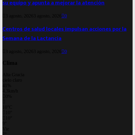
su equipo y apunta a mejorar la atención
3 agosto, 2026
3 agosto, 2026
0
Centros de salud locales impulsan acciones por la
Semana de la Lactancia
3 agosto, 2026
3 agosto, 2026
0
Clima
Alta Gracia
cielo claro
41%
4.3km/h
0%
10
°
C
10
°
10
°
9
°
Vie
7
°