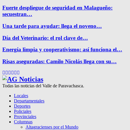
Fuerte despliegue de seguridad en Malagueño:
secuestran…
Una tarde para ayudar: llega el noveno…
Día del Veterinario: el rol clave de…
Energía limpia y cooperativismo: así funciona el…
Risas aseguradas: Camilo Nicolás llega con su…
Facebook
Twitter
Instagram
Pinterest
Google
Youtube
Todas las noticias del Valle de Paravachasca.
Locales
Departamentales
Deportes
Policiales
Provinciales
Columnas
Altagracienses por el Mundo