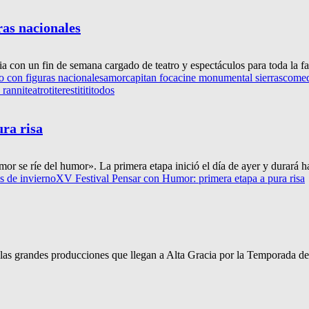
ras nacionales
a con un fin de semana cargado de teatro y espectáculos para toda la fam
o con figuras nacionales
amor
capitan foca
cine monumental sierras
comed
 ranni
teatro
titeres
titititodos
ra risa
 se ríe del humor». La primera etapa inició el día de ayer y durará ha
s de invierno
XV Festival Pensar con Humor: primera etapa a pura risa
e las grandes producciones que llegan a Alta Gracia por la Temporada de