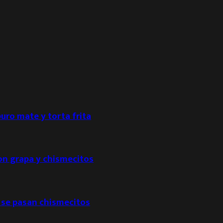
puro mate y torta frita
con grapa y chismecitos
 se pasan chismecitos