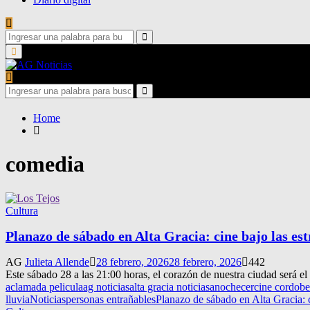
Search
for:
Search
Primary
Menu
Search
for:
Search
Home
comedia
Cultura
Planazo de sábado en Alta Gracia: cine bajo las estr
AG
Julieta Allende
28 febrero, 2026
28 febrero, 2026
442
Este sábado 28 a las 21:00 horas, el corazón de nuestra ciudad será el
aclamada pelicula
ag noticias
alta gracia noticias
anochecer
cine cordobe
lluvia
Noticias
personas entrañables
Planazo de sábado en Alta Gracia: ci