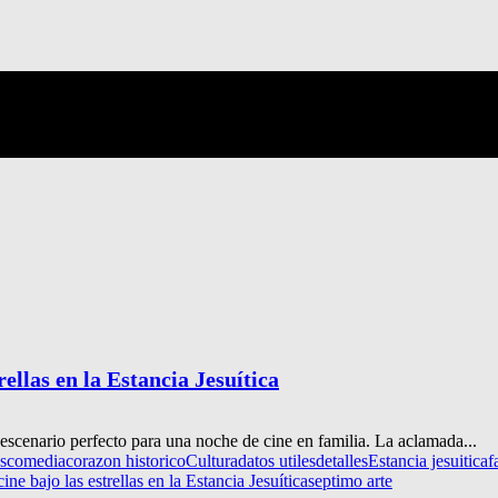
ellas en la Estancia Jesuítica
 escenario perfecto para una noche de cine en familia. La aclamada...
s
comedia
corazon historico
Cultura
datos utiles
detalles
Estancia jesuitica
f
ne bajo las estrellas en la Estancia Jesuítica
septimo arte