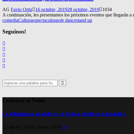
AG
Favio Ortiz
16 octubre, 2019
28 octubre, 2019
1034
A continuación, les presentamos los próximos eventos que llegarán a
comedia
Cultura
espectaculos
pole dance
stand up
Seguinos!
Search
for:
Search
Crónicas al Voleo
La silenciosa resistencia de los pueblos nómadas
2 agosto, 2026
1 agosto, 2026
0