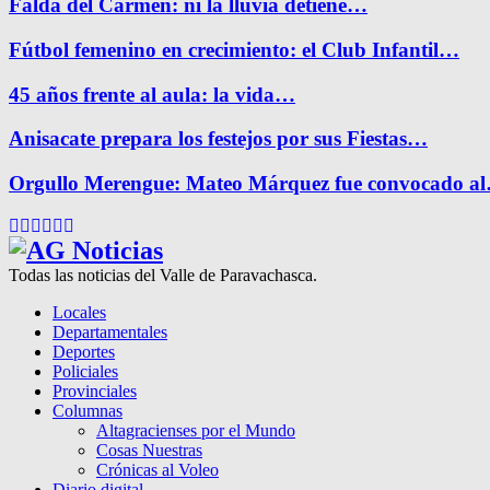
Falda del Carmen: ni la lluvia detiene…
Fútbol femenino en crecimiento: el Club Infantil…
45 años frente al aula: la vida…
Anisacate prepara los festejos por sus Fiestas…
Orgullo Merengue: Mateo Márquez fue convocado a
Facebook
Twitter
Instagram
Pinterest
Google
Youtube
Todas las noticias del Valle de Paravachasca.
Locales
Departamentales
Deportes
Policiales
Provinciales
Columnas
Altagracienses por el Mundo
Cosas Nuestras
Crónicas al Voleo
Diario digital