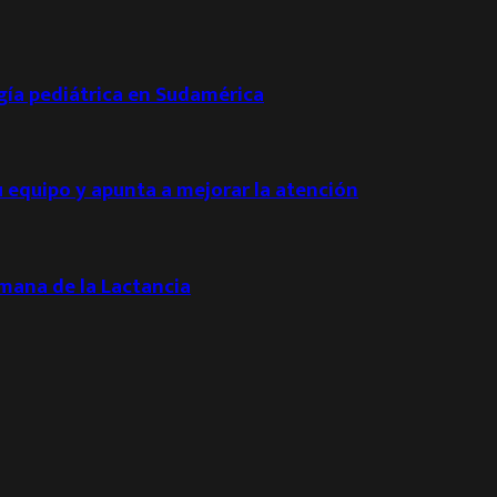
ogía pediátrica en Sudamérica
u equipo y apunta a mejorar la atención
emana de la Lactancia