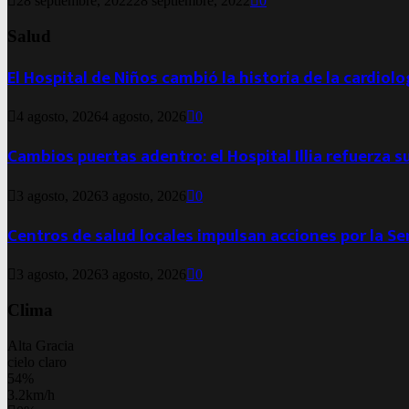
28 septiembre, 2022
28 septiembre, 2022
0
Salud
El Hospital de Niños cambió la historia de la cardiol
4 agosto, 2026
4 agosto, 2026
0
Cambios puertas adentro: el Hospital Illia refuerza s
3 agosto, 2026
3 agosto, 2026
0
Centros de salud locales impulsan acciones por la S
3 agosto, 2026
3 agosto, 2026
0
Clima
Alta Gracia
cielo claro
54%
3.2km/h