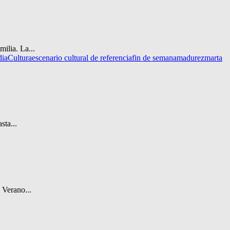
ilia. La...
ia
Cultura
escenario cultural de referencia
fin de semana
madurez
marta
sta...
 Verano...