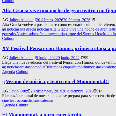
Cultura
Alta Gracia vive una noche de gran teatro con figu
AG
Julieta Allende
20 febrero, 2026
20 febrero, 2026
511
Alta Gracia vuelve a posicionarse como escenario cultural de referenci
ag noticias
alta gracia noticias
Alta Gracia vive una noche de gran teatr
gonzalez
Noticias
obra
oficio trayectoria
parque del Sierras Hotel
rodolfo
Cultura
XV Festival Pensar con Humor: primera etapa a pu
AG
Julieta Allende
9 junio, 2022
9 junio, 2022
799
Llega una nueva edición del Festival Pensar con Humor, donde«el humor
ag noticias
artistas
comedia
Cultura
dos etapas
humor
humoristas
vacaione
Agenda
Cultura
¡¡Verano de música y teatro en el Monumental!!
AG
Favio Ortiz
20 diciembre, 2019
20 diciembre, 2019
914
El corazón cultural de nuestra ciudad se prepara para ser escenario d
cine teatro
comedia
música
teatro
Agenda
Cultura
El Monumental, a puro espectáculo