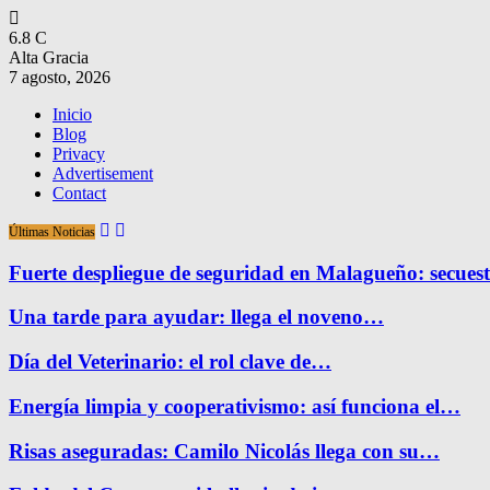
6.8
C
Alta Gracia
7 agosto, 2026
Inicio
Blog
Privacy
Advertisement
Contact
Últimas Noticias
Fuerte despliegue de seguridad en Malagueño: secue
Una tarde para ayudar: llega el noveno…
Día del Veterinario: el rol clave de…
Energía limpia y cooperativismo: así funciona el…
Risas aseguradas: Camilo Nicolás llega con su…