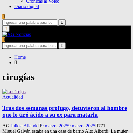
Crónicas al Voleo
Diario digital
Search
for:
Search
Primary
Menu
Search
for:
Search
Home
cirugías
Actualidad
Tras dos semanas prófugo, detuvieron al hombre
que le tiró ácido a su ex para matarla
AG
Julieta Allende
9 marzo, 2025
9 marzo, 2025
771
Miguel Galván estaba en una casa de barrio Alto Alberdi. La mujer