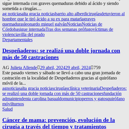
sigue internada con graves quemaduras debido al ácido y siendo
sometida a cirugías....
ag noticias
alta gracia noticias
barrio alto alberdi
cirugías
detuvieron al
hombre que le tiró ácido a su ex para matarla
graves
quemaduras
leonardo miguel galván
Noticias
Noticias de
Córdoba
sigue internada
Tras dos semanas prófugo
víctimas de
violencia
villa del prado
Departamentales
Despeñaderos: se realizó una doble jornada con
más de 50 castraciones
AG
Julieta Allende
29 abril, 2024
29 abril, 2024
759
Este pasado viernes y sábado se llevó a cabo una gran jornada de
castración en la localidad de Despeñaderos gracias al quirófano
móvil de la...
agnoticias
alta gracia noticias
cirugías
clínica veterinaria
Despeñaderos:
se realizó una doble jornada con más de 50 castraciones
fundación
adma
intendenta carolina basualdo
municipio
perros y gatos
quirófano
móvil
turnos
Salud
Cáncer de mama: prevención, evolución de la
cirugía a través del tiempo y tratamientos