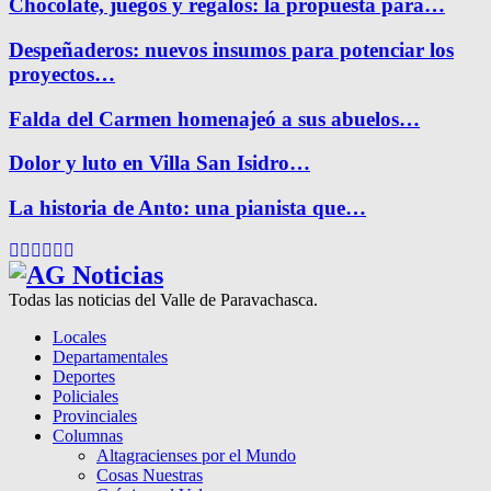
Chocolate, juegos y regalos: la propuesta para…
Despeñaderos: nuevos insumos para potenciar los
proyectos…
Falda del Carmen homenajeó a sus abuelos…
Dolor y luto en Villa San Isidro…
La historia de Anto: una pianista que…
Facebook
Twitter
Instagram
Pinterest
Google
Youtube
Todas las noticias del Valle de Paravachasca.
Locales
Departamentales
Deportes
Policiales
Provinciales
Columnas
Altagracienses por el Mundo
Cosas Nuestras