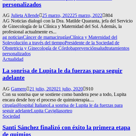
personalizados
AG
Julieta Allende
25 marzo, 2022
25 marzo, 2022
804
AG Noticias dialogó con la Dra. Matilde Quaranta, jefa del Servicio
de Ginecología de la Clínica y Maternidad del Sol. Además, la
profesional actualmente es...
ag noticias
Cáncer de mama
cirugías
Clínica y Maternidad del
Sol
evolución a través del tiempo
Presidente de la Sociedad de
Obstetricia y Ginecología de Córdoba
prevención
salud
tratamientos
personalizados
Actualidad
La sonrisa de Lupita le da fuerzas para seguir
adelante
AG
Gamero
21 julio, 2020
21 julio, 2020
910
Con su sonrisa que se sostiene como bandera pese a todo, Lupita
encara desde hoy el proceso de quimioterapia....
cirugías
Hospital Italiano
La sonrisa de Lupita le da fuerzas para
seguir adelante
Lupita Caviglia
sorteo
Sociedad
Santi Sánchez finalizó con éxito la primera etapa
de quimios