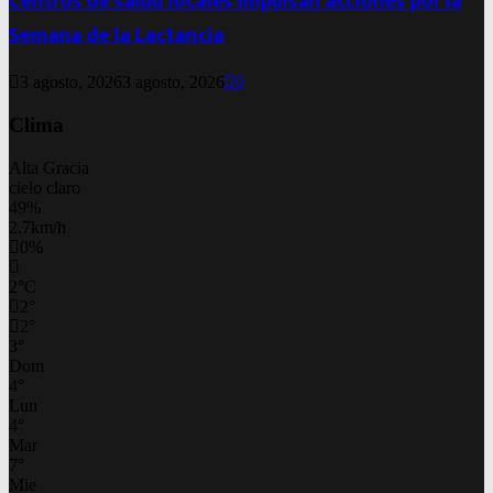
Centros de salud locales impulsan acciones por la
Semana de la Lactancia
3 agosto, 2026
3 agosto, 2026
0
Clima
Alta Gracia
cielo claro
49%
2.7km/h
0%
2
°
C
2
°
2
°
3
°
Dom
4
°
Lun
4
°
Mar
7
°
Mie