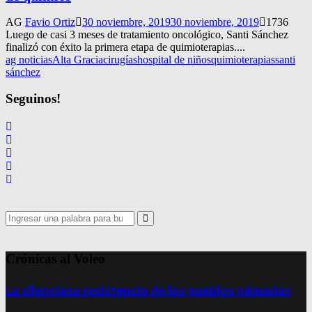
AG
Favio Ortiz
30 noviembre, 2019
30 noviembre, 2019
1736
Luego de casi 3 meses de tratamiento oncológico, Santi Sánchez
finalizó con éxito la primera etapa de quimioterapias....
ag noticias
Alta Gracia
cirugías
hospital de niños
quimioterapias
santi
sánchez
Seguinos!
Search
for:
Search
Crónicas al Voleo
La silenciosa resistencia de los pueblos nómadas