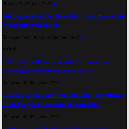
9 julio, 2023
9 julio, 2023
0
Saldos y retazos: Don Pepe y Don José toman mate
y se pasan chismecitos
28 septiembre, 2022
28 septiembre, 2022
0
Salud
El Hospital de Niños cambió la historia de la
cardiología pediátrica en Sudamérica
4 agosto, 2026
4 agosto, 2026
0
Cambios puertas adentro: el Hospital Illia refuerza
su equipo y apunta a mejorar la atención
3 agosto, 2026
3 agosto, 2026
0