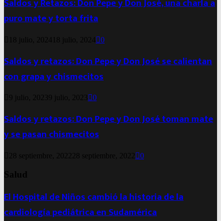
Saldos y Retazos: Don Pepe y Don José, una charla a
puro mate y torta frita
18 julio, 2024
18 julio, 2024
0
Saldos y retazos: Don Pepe y Don José se calientan
con grapa y chismecitos
9 julio, 2023
9 julio, 2023
0
Saldos y retazos: Don Pepe y Don José toman mate
y se pasan chismecitos
28 septiembre, 2022
28 septiembre, 2022
0
Salud
El Hospital de Niños cambió la historia de la
cardiología pediátrica en Sudamérica