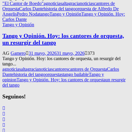
"El Cantor de Boedo"
agnoticias
altagracianoticias
cantores de
Orquesta
Carlos Dante
historia del tango
orquesta de Alfredo De
Angelis
Pedro Noda
tango
Tango y Opinión
Tango y Opinión. Hoy:
Carlos Dante
Tango y Opinión
Tango y Opinión. Hoy: los cantores de orquesta,
un resurgir del tango
AG
Gamero
31 mayo, 2026
31 mayo, 2026
373
Tango y Opinión. Hoy: los cantores de orquesta, un resurgir del
tango...
agnoticias
altagracianoticias
cantores
cantores de Orquesta
Carlos
Dante
historia del tango
orquestas
tango bailable
Tango y
opinion
Tango y Opinión. Hoy: los cantores de orquesta
un resurgir
del tango
Seguinos!