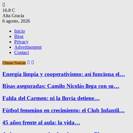
16.8
C
Alta Gracia
6 agosto, 2026
Inicio
Blog
Privacy
Advertisement
Contact
Últimas Noticias
Energía limpia y cooperativismo: así funciona el…
Risas aseguradas: Camilo Nicolás llega con su…
Falda del Carmen: ni la lluvia detiene…
Fútbol femenino en crecimiento: el Club Infantil…
45 años frente al aula: la vida…