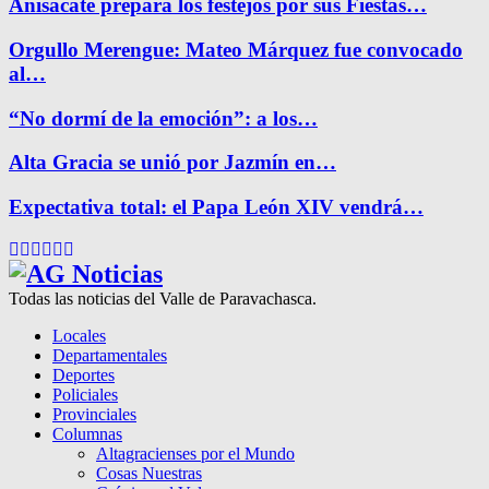
Anisacate prepara los festejos por sus Fiestas…
Orgullo Merengue: Mateo Márquez fue convocado
al…
“No dormí de la emoción”: a los…
Alta Gracia se unió por Jazmín en…
Expectativa total: el Papa León XIV vendrá…
Facebook
Twitter
Instagram
Pinterest
Google
Youtube
Todas las noticias del Valle de Paravachasca.
Locales
Departamentales
Deportes
Policiales
Provinciales
Columnas
Altagracienses por el Mundo
Cosas Nuestras