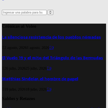
Search
for:
Search
Crónicas al Voleo
La silenciosa resistencia de los pueblos nómadas
2 agosto, 2026
1 agosto, 2026
0
El Vuelo 19 y el mito del Triángulo de las Bermudas
26 julio, 2026
25 julio, 2026
0
Matthias Sindelar, el hombre de papel
19 julio, 2026
18 julio, 2026
0
Saldos y Retazos