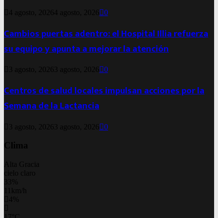
4 agosto, 2026
4 agosto, 2026
0
Cambios puertas adentro: el Hospital Illia refuerza
su equipo y apunta a mejorar la atención
3 agosto, 2026
3 agosto, 2026
0
Centros de salud locales impulsan acciones por la
Semana de la Lactancia
3 agosto, 2026
3 agosto, 2026
0
Clima
Alta Gracia
cielo claro
33%
11km/h
4%
17
°
C