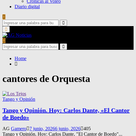
Crónicas al Voleo
Diario digital
Search
for:
Search
Primary
Menu
Search
for:
Search
Home
cantores de Orquesta
Tango y Opinión
Tango y Opinión. Hoy: Carlos Dante, «El Cantor
de Boedo»
AG
Gamero
7 junio, 2026
6 junio, 2026
405
Tango y Opinión. Hoy: Carlos Dante, "El Cantor de Boedo"...