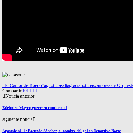
"El Cantor de Boedo"
agnoticias
altagracianoticias
cantores de Orquest
Compartir
0
Noticia anterior
Edelmiro Mayer, guerrero continental
siguiente noticia
Apostale al 11: Facundo Sánchez, el nombre del gol en Deportivo Norte