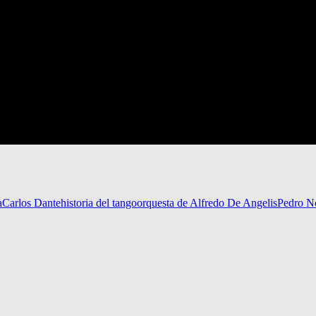
a
Carlos Dante
historia del tango
orquesta de Alfredo De Angelis
Pedro N