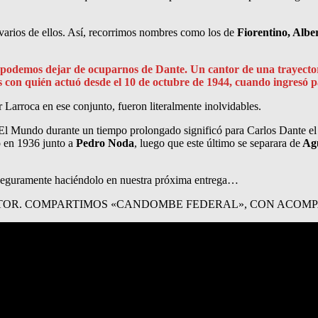
 varios de ellos. Así, recorrimos nombres como los de
Fiorentino, Albe
 podemos dejar de ocuparnos de Dante. Un cantor de una trayectori
s con quién actuó desde el 10 de octubre de 1944, cuando ingresó 
Larroca en ese conjunto, fueron literalmente inolvidables.
l Mundo durante un tiempo prolongado significó para Carlos Dante el 
 en 1936 junto a
Pedro Noda
, luego que este último se separara de
Agu
seguramente haciéndolo en nuestra próxima entrega…
TOR. COMPARTIMOS «CANDOMBE FEDERAL», CON ACOM