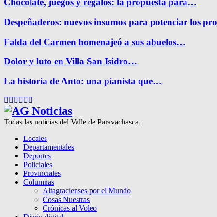
Chocolate, juegos y regalos: la propuesta para…
Despeñaderos: nuevos insumos para potenciar los pr
Falda del Carmen homenajeó a sus abuelos…
Dolor y luto en Villa San Isidro…
La historia de Anto: una pianista que…
Facebook
Twitter
Instagram
Pinterest
Google
Youtube
Todas las noticias del Valle de Paravachasca.
Locales
Departamentales
Deportes
Policiales
Provinciales
Columnas
Altagracienses por el Mundo
Cosas Nuestras
Crónicas al Voleo
Diario digital