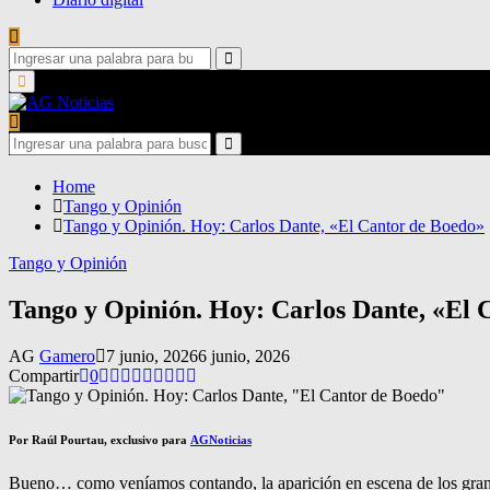
Search
for:
Search
Primary
Menu
Search
for:
Search
Home
Tango y Opinión
Tango y Opinión. Hoy: Carlos Dante, «El Cantor de Boedo»
Tango y Opinión
Tango y Opinión. Hoy: Carlos Dante, «El 
AG
Gamero
7 junio, 2026
6 junio, 2026
Compartir
0
Por Raúl Pourtau, exclusivo para
AGNoticias
Bueno… como veníamos contando, la aparición en escena de los grandes