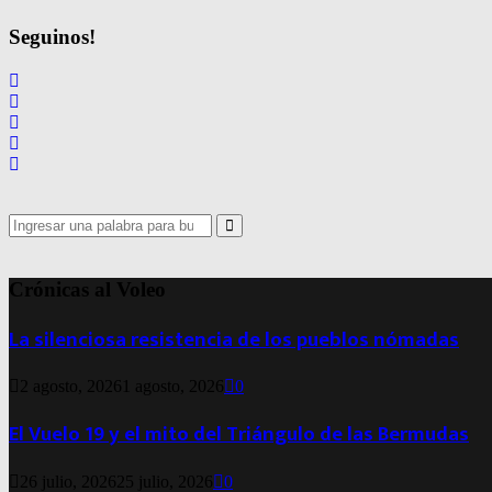
Seguinos!
Search
for:
Search
Crónicas al Voleo
La silenciosa resistencia de los pueblos nómadas
2 agosto, 2026
1 agosto, 2026
0
El Vuelo 19 y el mito del Triángulo de las Bermudas
26 julio, 2026
25 julio, 2026
0