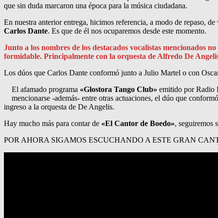
que sin duda marcaron una época para la música ciudadana.
En nuestra anterior entrega, hicimos referencia, a modo de repaso, de
Carlos Dante
. Es que de él nos ocuparemos desde este momento.
Junto a los nombres de los destacados vocalistas mencionados no
formidable. Principalmente con la orquesta de Alfredo De Angeli
Los dúos que Carlos Dante conformó junto a Julio Martel o con Oscar 
El afamado programa
«Glostora Tango Club»
emitido por Radio E
mencionarse -además- entre otras actuaciones, el dúo que conformó
ingreso a la orquesta de De Angelis.
Hay mucho más para contar de
«El Cantor de Boedo»
, seguiremos 
POR AHORA SIGAMOS ESCUCHANDO A ESTE GRAN CAN