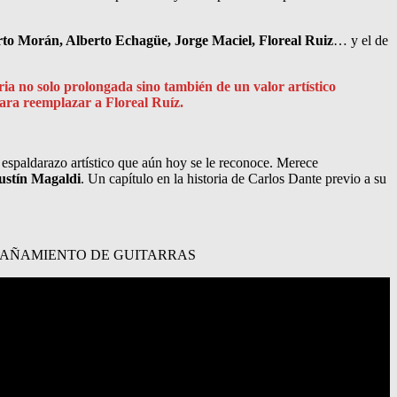
rto Morán, Alberto Echagüe, Jorge Maciel, Floreal Ruiz
… y el de
a no solo prolongada sino también de un valor artístico
para reemplazar a Floreal Ruíz.
espaldarazo artístico que aún hoy se le reconoce. Merece
stín Magaldi
. Un capítulo en la historia de Carlos Dante previo a su
PAÑAMIENTO DE GUITARRAS