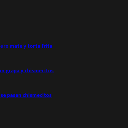
puro mate y torta frita
con grapa y chismecitos
 se pasan chismecitos