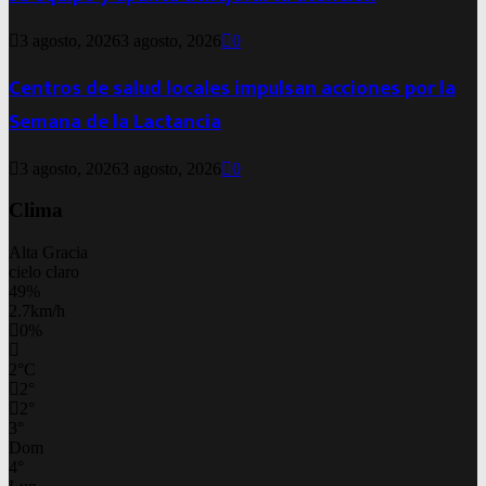
3 agosto, 2026
3 agosto, 2026
0
Centros de salud locales impulsan acciones por la
Semana de la Lactancia
3 agosto, 2026
3 agosto, 2026
0
Clima
Alta Gracia
cielo claro
49%
2.7km/h
0%
2
°
C
2
°
2
°
3
°
Dom
4
°