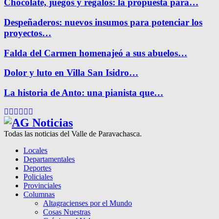
Chocolate, juegos y regalos: la propuesta para…
Despeñaderos: nuevos insumos para potenciar los
proyectos…
Falda del Carmen homenajeó a sus abuelos…
Dolor y luto en Villa San Isidro…
La historia de Anto: una pianista que…
Facebook
Twitter
Instagram
Pinterest
Google
Youtube
Todas las noticias del Valle de Paravachasca.
Locales
Departamentales
Deportes
Policiales
Provinciales
Columnas
Altagracienses por el Mundo
Cosas Nuestras