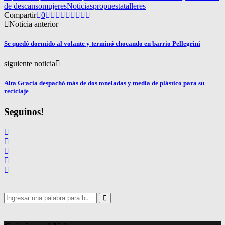
de descanso
mujeres
Noticias
propuesta
talleres
Compartir
0
Noticia anterior
Se quedó dormido al volante y terminó chocando en barrio Pellegrini
siguiente noticia
Alta Gracia despachó más de dos toneladas y media de plástico para su
reciclaje
Seguinos!
Search
for:
Search