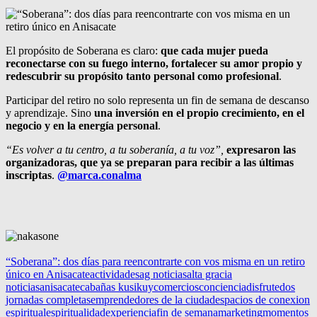
El propósito de Soberana es claro:
que cada mujer pueda
reconectarse con su fuego interno, fortalecer su amor propio y
redescubrir su propósito tanto personal como profesional
.
Participar del retiro no solo representa un fin de semana de descanso
y aprendizaje. Sino
una inversión en el propio crecimiento, en el
negocio y en la energía personal
.
“Es volver a tu centro, a tu soberanía, a tu voz”,
expresaron las
organizadoras, que ya se preparan para recibir a las últimas
inscriptas
.
@marca.conalma
“Soberana”: dos días para reencontrarte con vos misma en un retiro
único en Anisacate
actividades
ag noticias
alta gracia
noticias
anisacate
cabañas kusikuy
comercios
conciencia
disfrute
dos
jornadas completas
emprendedores de la ciudad
espacios de conexion
espiritual
espiritualidad
experiencia
fin de semana
marketing
momentos