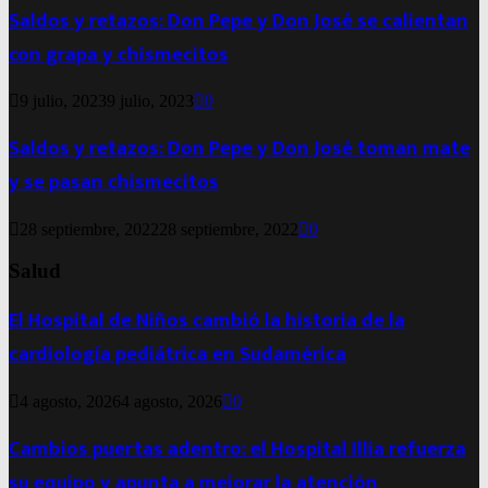
Saldos y retazos: Don Pepe y Don José se calientan
con grapa y chismecitos
9 julio, 2023
9 julio, 2023
0
Saldos y retazos: Don Pepe y Don José toman mate
y se pasan chismecitos
28 septiembre, 2022
28 septiembre, 2022
0
Salud
El Hospital de Niños cambió la historia de la
cardiología pediátrica en Sudamérica
4 agosto, 2026
4 agosto, 2026
0
Cambios puertas adentro: el Hospital Illia refuerza
su equipo y apunta a mejorar la atención