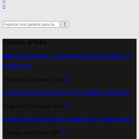
Search
for:
Search
Crónicas al Voleo
Editorial Columba, o cuando los héroes llegaron a
los kioscos
9 agosto, 2026
8 agosto, 2026
0
La silenciosa resistencia de los pueblos nómadas
2 agosto, 2026
1 agosto, 2026
0
El Vuelo 19 y el mito del Triángulo de las Bermudas
26 julio, 2026
25 julio, 2026
0