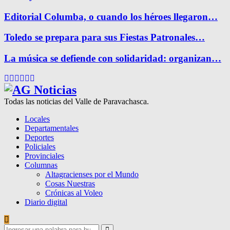
Editorial Columba, o cuando los héroes llegaron…
Toledo se prepara para sus Fiestas Patronales…
La música se defiende con solidaridad: organizan…
Facebook
Twitter
Instagram
Pinterest
Google
Youtube
Todas las noticias del Valle de Paravachasca.
Locales
Departamentales
Deportes
Policiales
Provinciales
Columnas
Altagracienses por el Mundo
Cosas Nuestras
Crónicas al Voleo
Diario digital
Search