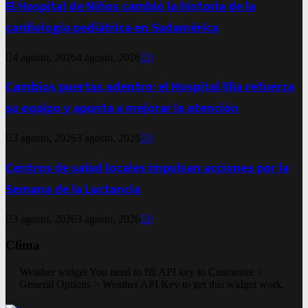
El Hospital de Niños cambió la historia de la
cardiología pediátrica en Sudamérica
4 agosto, 2026
4 agosto, 2026
0
Cambios puertas adentro: el Hospital Illia refuerza
su equipo y apunta a mejorar la atención
3 agosto, 2026
3 agosto, 2026
0
Centros de salud locales impulsan acciones por la
Semana de la Lactancia
3 agosto, 2026
3 agosto, 2026
0
Clima
Weather widget
You need to fill API key to Customize >
General Options > Weather API Key to get this widget work.