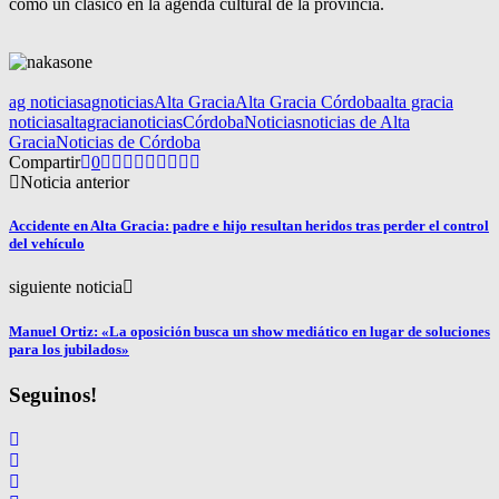
como un clásico en la agenda cultural de la provincia.
ag noticias
agnoticias
Alta Gracia
Alta Gracia Córdoba
alta gracia
noticias
altagracianoticias
Córdoba
Noticias
noticias de Alta
Gracia
Noticias de Córdoba
Compartir
0
Noticia anterior
Accidente en Alta Gracia: padre e hijo resultan heridos tras perder el control
del vehículo
siguiente noticia
Manuel Ortiz: «La oposición busca un show mediático en lugar de soluciones
para los jubilados»
Seguinos!