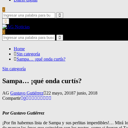
Search
for:
Search
Primary
Menu
Search
for:
Search
Home
Sin categoría
Sampa… ¡qué onda curtís?
Sin categoría
Sampa… ¡qué onda curtís?
AG
Gustavo Gutiérrez
22 mayo, 2018
7 junio, 2018
Compartir
0
Por Gustavo Gutiérrez
¡Por fin habemus lista de Sampa y sus perlitas imperdibles!… Mirá lo
de marcar las áreas que coincidan con los postes, como si fueran el T