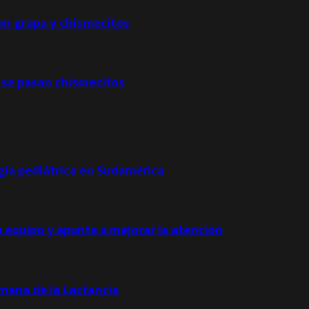
con grapa y chismecitos
 se pasan chismecitos
ogía pediátrica en Sudamérica
u equipo y apunta a mejorar la atención
emana de la Lactancia