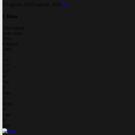
3 agosto, 2026
3 agosto, 2026
0
Clima
Alta Gracia
cielo claro
50%
0.9km/h
8%
5
°
C
5
°
5
°
4
°
Vie
8
°
Sab
5
°
Dom
6
°
Lun
6
°
Mar