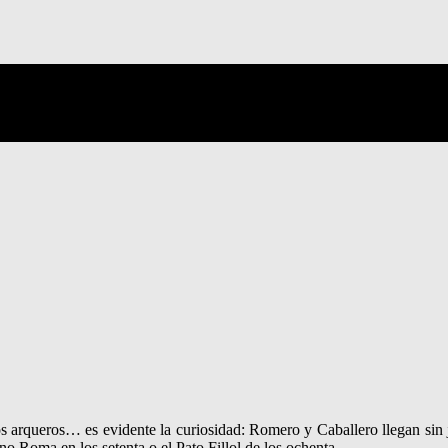
s arqueros… es evidente la curiosidad: Romero y Caballero llegan sin j
ano Roma en los setenta o el Pato Fillol de los ochenta…