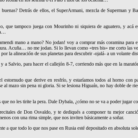
rán buenas? Detrás de ellos, el SuperArmani, mezcla de Superman y B
jo, que tampoco juega con Mourinho ni siquiera de aguatero, y acá 
ta…
ttamendi mano a mano? No jodan! voy a comprar más coramina para el
atura. Acuña… no me jodan. Si lo llevan como «tres bis» me corto las v
or la alineación de sus planetas para descubrir -ojalá- a un volante dist
y a Salvio, para hacer el callejón 8-7, corriendo más que en la maratón
l estornudo que derive en resfrío, y estaríamos todos al horno con p
se al mazo sin pena ni gloria. Si se lesiona Higuaín, no hay doble de r
que no les tirite la pera. Dale Dybala, ¿cómo no se va a poder jugar c
 recitales de Don Osvaldo, y te dediqués a componer tu mejor canció
l menos con una rima simple, que nos inviten básicamente a soñar.
e a que todo lo que nos pase en Rusia esté depositado en absoluta sol