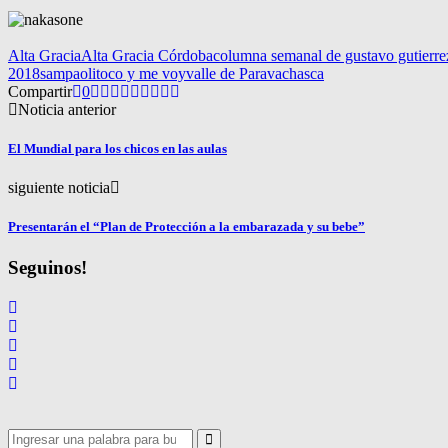
Alta Gracia
Alta Gracia Córdoba
columna semanal de gustavo gutierre
2018
sampaoli
toco y me voy
valle de Paravachasca
Compartir
0
Noticia anterior
El Mundial para los chicos en las aulas
siguiente noticia
Presentarán el “Plan de Protección a la embarazada y su bebe”
Seguinos!
Search