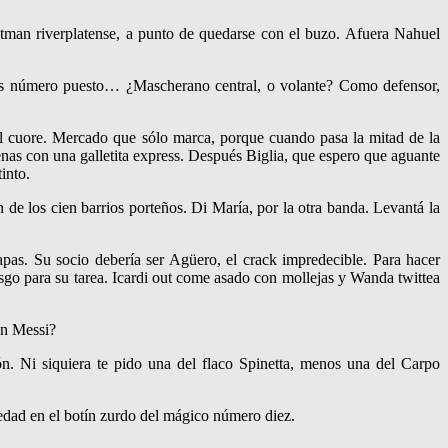
atman riverplatense, a punto de quedarse con el buzo. Afuera Nahuel
es número puesto… ¿Mascherano central, o volante? Como defensor,
 cuore. Mercado que sólo marca, porque cuando pasa la mitad de la
enas con una galletita express. Después Biglia, que espero que aguante
into.
 de los cien barrios porteños. Di María, por la otra banda. Levantá la
apas. Su socio debería ser Agüero, el crack impredecible. Para hacer
iesgo para su tarea. Icardi out come asado con mollejas y Wanda twittea
on Messi?
n. Ni siquiera te pido una del flaco Spinetta, menos una del Carpo
edad en el botín zurdo del mágico número diez.