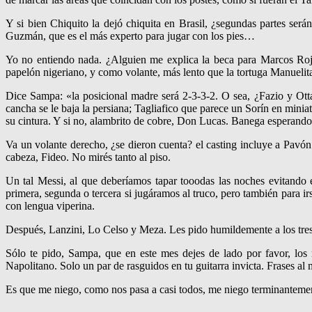
Y si bien Chiquito la dejó chiquita en Brasil, ¿segundas partes se
Guzmán, que es el más experto para jugar con los pies…
Yo no entiendo nada. ¿Alguien me explica la beca para Marcos Ro
papelón nigeriano, y como volante, más lento que la tortuga Manueli
Dice Sampa: «la posicional madre será 2-3-3-2. O sea, ¿Fazio y O
cancha se le baja la persiana; Tagliafico que parece un Sorín en mini
su cintura. Y si no, alambrito de cobre, Don Lucas. Banega esperando p
Va un volante derecho, ¿se dieron cuenta? el casting incluye a Pavón 
cabeza, Fideo. No mirés tanto al piso.
Un tal Messi, al que deberíamos tapar tooodas las noches evitando e
primera, segunda o tercera si jugáramos al truco, pero también para ir
con lengua viperina.
Después, Lanzini, Lo Celso y Meza. Les pido humildemente a los tres 
Sólo te pido, Sampa, que en este mes dejes de lado por favor, los
Napolitano. Solo un par de rasguidos en tu guitarra invicta. Frases a
Es que me niego, como nos pasa a casi todos, me niego terminantement