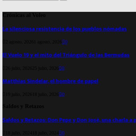
for:
Search
Crónicas al Voleo
La silenciosa resistencia de los pueblos nómadas
2 agosto, 2026
1 agosto, 2026
0
El Vuelo 19 y el mito del Triángulo de las Bermudas
26 julio, 2026
25 julio, 2026
0
Matthias Sindelar, el hombre de papel
19 julio, 2026
18 julio, 2026
0
Saldos y Retazos
Saldos y Retazos: Don Pepe y Don José, una charla a 
18 julio, 2024
18 julio, 2024
0