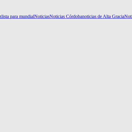
z
lista para mundial
Noticias
Noticias Córdoba
noticias de Alta Gracia
Not