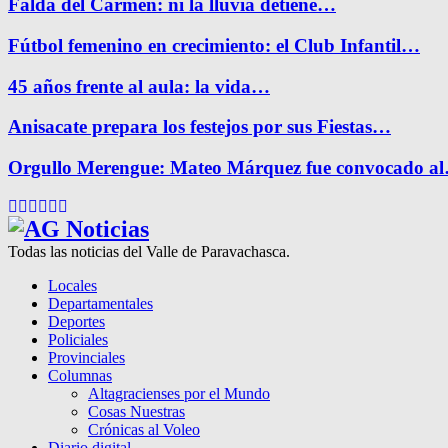
Falda del Carmen: ni la lluvia detiene…
Fútbol femenino en crecimiento: el Club Infantil…
45 años frente al aula: la vida…
Anisacate prepara los festejos por sus Fiestas…
Orgullo Merengue: Mateo Márquez fue convocado a
Facebook
Twitter
Instagram
Pinterest
Google
Youtube
Todas las noticias del Valle de Paravachasca.
Locales
Departamentales
Deportes
Policiales
Provinciales
Columnas
Altagracienses por el Mundo
Cosas Nuestras
Crónicas al Voleo
Diario digital