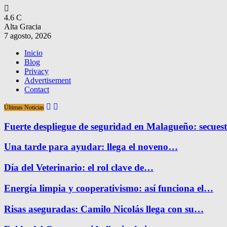
4.6
C
Alta Gracia
7 agosto, 2026
Inicio
Blog
Privacy
Advertisement
Contact
Últimas Noticias
Fuerte despliegue de seguridad en Malagueño: secue
Una tarde para ayudar: llega el noveno…
Día del Veterinario: el rol clave de…
Energía limpia y cooperativismo: así funciona el…
Risas aseguradas: Camilo Nicolás llega con su…